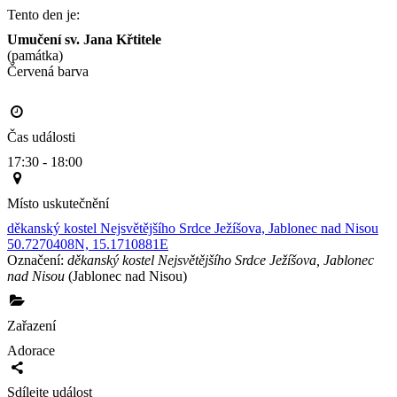
Tento den je:
Umučení sv. Jana Křtitele
(památka)
Červená barva                                                                                     
Čas události
17:30 - 18:00
Místo uskutečnění
děkanský kostel Nejsvětějšího Srdce Ježíšova, Jablonec nad Nisou
50.7270408N, 15.1710881E
Označení:
děkanský kostel Nejsvětějšího Srdce Ježíšova, Jablonec
nad Nisou
(Jablonec nad Nisou)
Zařazení
Adorace
Sdílejte událost