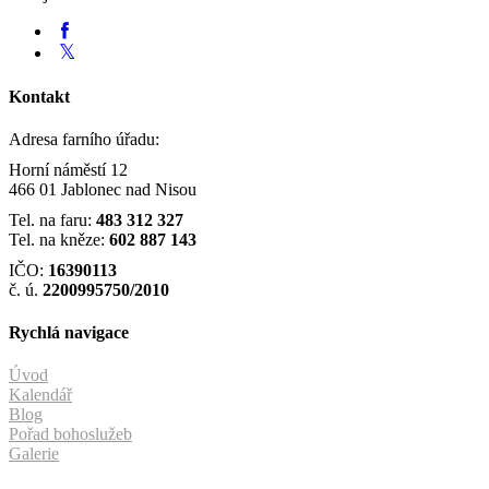
Kontakt
Adresa farního úřadu:
Horní náměstí 12
466 01 Jablonec nad Nisou
Tel. na faru:
483 312 327
Tel. na kněze:
602 887 143
IČO:
16390113
č. ú.
2200995750/2010
Rychlá navigace
Úvod
Kalendář
Blog
Pořad bohoslužeb
Galerie