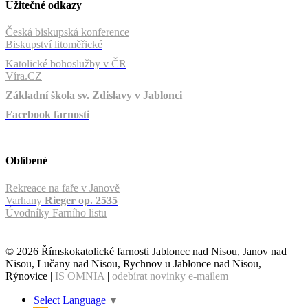
Užitečné odkazy
Česká biskupská konference
Biskupství litoměřické
Katolické bohoslužby v ČR
Víra.CZ
Základní škola sv. Zdislavy v Jablonci
Facebook farnosti
Oblíbené
Rekreace na faře v Janově
Varhany
Rieger op. 2535
Úvodníky Farního listu
© 2026 Římskokatolické farnosti Jablonec nad Nisou, Janov nad
Nisou, Lučany nad Nisou, Rychnov u Jablonce nad Nisou,
Rýnovice |
IS OMNIA
|
odebírat novinky e-mailem
Select Language
▼