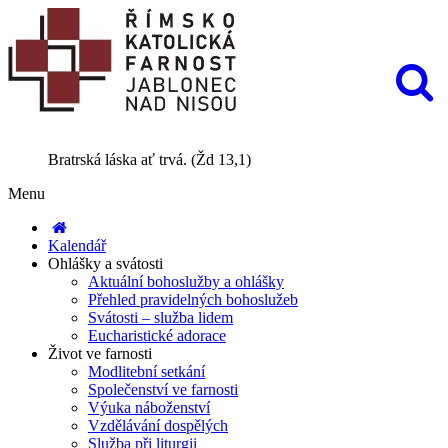
Bratrská láska ať trvá. (Žd 13,1)
Menu
Kalendář
Ohlášky a svátosti
Aktuální bohoslužby a ohlášky
Přehled pravidelných bohoslužeb
Svátosti – služba lidem
Eucharistické adorace
Život ve farnosti
Modlitební setkání
Společenství ve farnosti
Výuka náboženství
Vzdělávání dospělých
Služba při liturgii