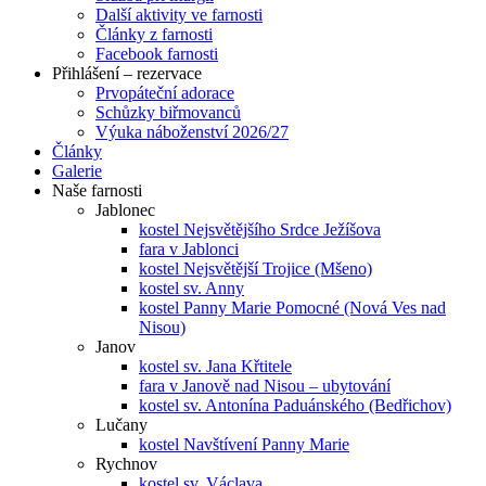
Další aktivity ve farnosti
Články z farnosti
Facebook farnosti
Přihlášení – rezervace
Prvopáteční adorace
Schůzky biřmovanců
Výuka náboženství 2026/27
Články
Galerie
Naše farnosti
Jablonec
kostel Nejsvětějšího Srdce Ježíšova
fara v Jablonci
kostel Nejsvětější Trojice (Mšeno)
kostel sv. Anny
kostel Panny Marie Pomocné (Nová Ves nad
Nisou)
Janov
kostel sv. Jana Křtitele
fara v Janově nad Nisou – ubytování
kostel sv. Antonína Paduánského (Bedřichov)
Lučany
kostel Navštívení Panny Marie
Rychnov
kostel sv. Václava