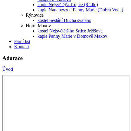
kaple Nejsvětější Trojice (Rádlo)
kaple Nanebevzetí Panny Marie (Dobrá Voda)
Rýnovice
kostel Seslání Ducha svatého
Horní Maxov
kostel Nejsvětějšího Srdce Ježíšova
kaple Panny Marie v Domově Maxov
Farní list
Kontakt
Adorace
Úvod