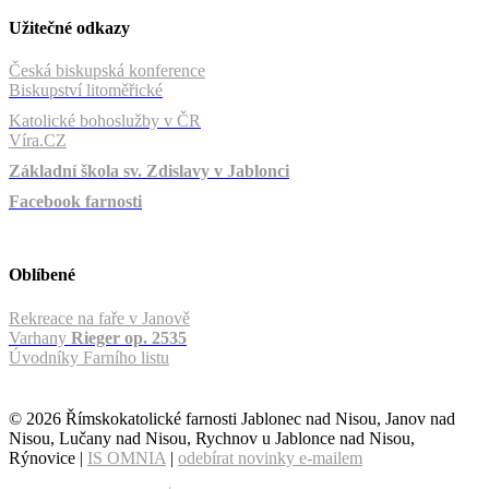
Užitečné odkazy
Česká biskupská konference
Biskupství litoměřické
Katolické bohoslužby v ČR
Víra.CZ
Základní škola sv. Zdislavy v Jablonci
Facebook farnosti
Oblíbené
Rekreace na faře v Janově
Varhany
Rieger op. 2535
Úvodníky Farního listu
© 2026 Římskokatolické farnosti Jablonec nad Nisou, Janov nad
Nisou, Lučany nad Nisou, Rychnov u Jablonce nad Nisou,
Rýnovice |
IS OMNIA
|
odebírat novinky e-mailem