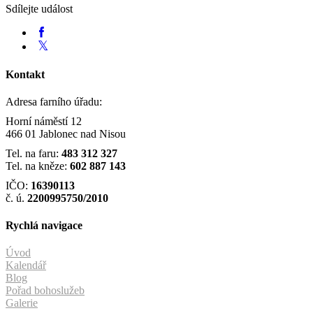
Sdílejte událost
Kontakt
Adresa farního úřadu:
Horní náměstí 12
466 01 Jablonec nad Nisou
Tel. na faru:
483 312 327
Tel. na kněze:
602 887 143
IČO:
16390113
č. ú.
2200995750/2010
Rychlá navigace
Úvod
Kalendář
Blog
Pořad bohoslužeb
Galerie