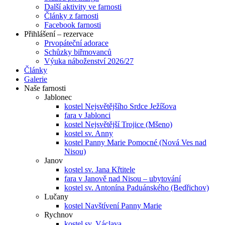
Další aktivity ve farnosti
Články z farnosti
Facebook farnosti
Přihlášení – rezervace
Prvopáteční adorace
Schůzky biřmovanců
Výuka náboženství 2026/27
Články
Galerie
Naše farnosti
Jablonec
kostel Nejsvětějšího Srdce Ježíšova
fara v Jablonci
kostel Nejsvětější Trojice (Mšeno)
kostel sv. Anny
kostel Panny Marie Pomocné (Nová Ves nad
Nisou)
Janov
kostel sv. Jana Křtitele
fara v Janově nad Nisou – ubytování
kostel sv. Antonína Paduánského (Bedřichov)
Lučany
kostel Navštívení Panny Marie
Rychnov
kostel sv. Václava