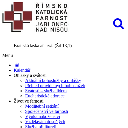
Bratrská láska ať trvá. (Žd 13,1)
Menu
Kalendář
Ohlášky a svátosti
Aktuální bohoslužby a ohlášky
Přehled pravidelných bohoslužeb
Svátosti – služba lidem
Eucharistické adorace
Život ve farnosti
Modlitební setkání
Společenství ve farnosti
Výuka náboženství
Vzdělávání dospělých
Služba při liturgii