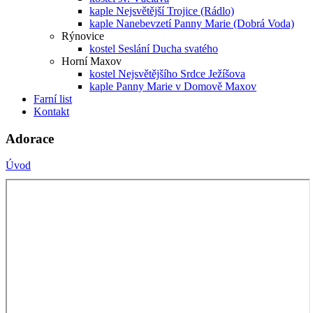
kaple Nejsvětější Trojice (Rádlo)
kaple Nanebevzetí Panny Marie (Dobrá Voda)
Rýnovice
kostel Seslání Ducha svatého
Horní Maxov
kostel Nejsvětějšího Srdce Ježíšova
kaple Panny Marie v Domově Maxov
Farní list
Kontakt
Adorace
Úvod