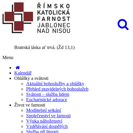
Bratrská láska ať trvá. (Žd 13,1)
Menu
Kalendář
Ohlášky a svátosti
Aktuální bohoslužby a ohlášky
Přehled pravidelných bohoslužeb
Svátosti – služba lidem
Eucharistické adorace
Život ve farnosti
Modlitební setkání
Společenství ve farnosti
Výuka náboženství
Vzdělávání dospělých
Služba při liturgii