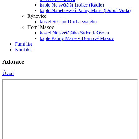
kaple Nejsvětější Trojice (Rádlo)
kaple Nanebevzetí Panny Marie (Dobrá Voda)
Rýnovice
kostel Seslání Ducha svatého
Horní Maxov
kostel Nejsvětějšího Srdce Ježíšova
kaple Panny Marie v Domově Maxov
Farní list
Kontakt
Adorace
Úvod