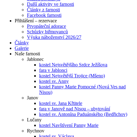
Další aktivity ve farnosti
Články z farnosti
Facebook farnosti
Přihlášení – rezervace
Prvopáteční adorace
Schůzky biřmovanců
Výuka náboženství 2026/27
Články
Galerie
Naše farnosti
Jablonec
kostel Nejsvětějšího Srdce Ježíšova
fara v Jablonci
kostel Nejsvětější Trojice (Mšeno)
kostel sv. Anny
kostel Panny Marie Pomocné (Nová Ves nad
Nisou)
Janov
kostel sv. Jana Křtitele
fara v Janově nad Nisou – ubytování
kostel sv. Antonína Paduánského (Bedřichov)
Lučany
kostel Navštívení Panny Marie
Rychnov
kostel sv. Václava