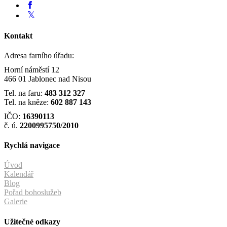
Kontakt
Adresa farního úřadu:
Horní náměstí 12
466 01 Jablonec nad Nisou
Tel. na faru:
483 312 327
Tel. na kněze:
602 887 143
IČO:
16390113
č. ú.
2200995750/2010
Rychlá navigace
Úvod
Kalendář
Blog
Pořad bohoslužeb
Galerie
Užitečné odkazy