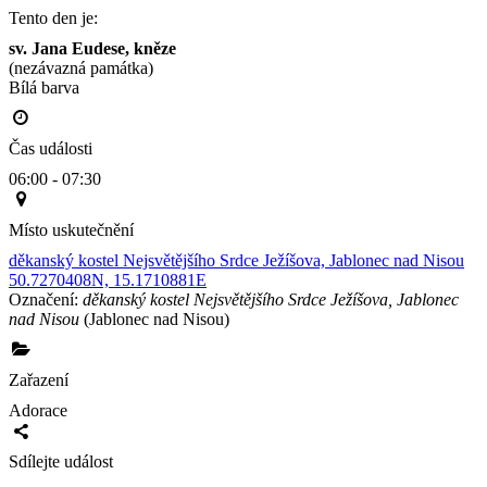
Tento den je:
sv. Jana Eudese, kněze
(nezávazná památka)
Bílá barva                                                                                        
Čas události
06:00 - 07:30
Místo uskutečnění
děkanský kostel Nejsvětějšího Srdce Ježíšova, Jablonec nad Nisou
50.7270408N, 15.1710881E
Označení:
děkanský kostel Nejsvětějšího Srdce Ježíšova, Jablonec
nad Nisou
(Jablonec nad Nisou)
Zařazení
Adorace
Sdílejte událost