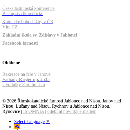
Česká biskupská konference
Biskupství litoměřické
Katolické bohoslužby v ČR
Víra.CZ
Základní škola sv. Zdislavy v Jablonci
Facebook farnosti
Oblíbené
Rekreace na faře v Janově
Varhany
Rieger op. 2535
Úvodníky Farního listu
© 2026 Římskokatolické farnosti Jablonec nad Nisou, Janov nad
Nisou, Lučany nad Nisou, Rychnov u Jablonce nad Nisou,
Rýnovice |
IS OMNIA
|
odebírat novinky e-mailem
Select Language
▼