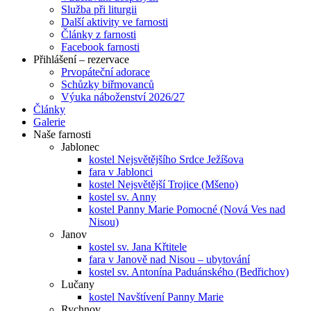
Služba při liturgii
Další aktivity ve farnosti
Články z farnosti
Facebook farnosti
Přihlášení – rezervace
Prvopáteční adorace
Schůzky biřmovanců
Výuka náboženství 2026/27
Články
Galerie
Naše farnosti
Jablonec
kostel Nejsvětějšího Srdce Ježíšova
fara v Jablonci
kostel Nejsvětější Trojice (Mšeno)
kostel sv. Anny
kostel Panny Marie Pomocné (Nová Ves nad
Nisou)
Janov
kostel sv. Jana Křtitele
fara v Janově nad Nisou – ubytování
kostel sv. Antonína Paduánského (Bedřichov)
Lučany
kostel Navštívení Panny Marie
Rychnov