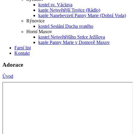
kostel sv. Václava
kaple Nejsvětější Trojice (Rádlo)
kaple Nanebevzetí Panny Marie (Dobrá Voda)
Rýnovice
kostel Seslání Ducha svatého
Horní Maxov
kostel Nejsvětějšího Srdce Ježíšova
kaple Panny Marie v Domově Maxov
Farní list
Kontakt
Adorace
Úvod