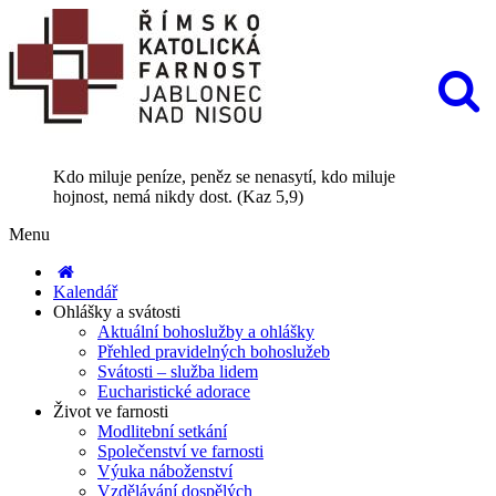
Kdo miluje peníze, peněz se nenasytí, kdo miluje
hojnost, nemá nikdy dost. (Kaz 5,9)
Menu
Kalendář
Ohlášky a svátosti
Aktuální bohoslužby a ohlášky
Přehled pravidelných bohoslužeb
Svátosti – služba lidem
Eucharistické adorace
Život ve farnosti
Modlitební setkání
Společenství ve farnosti
Výuka náboženství
Vzdělávání dospělých