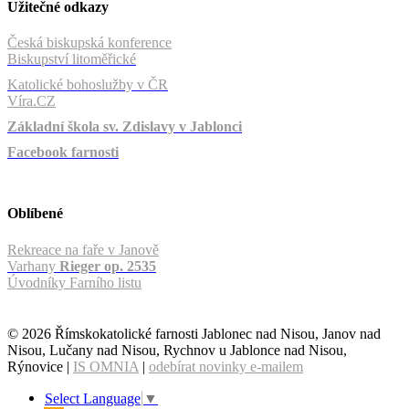
Užitečné odkazy
Česká biskupská konference
Biskupství litoměřické
Katolické bohoslužby v ČR
Víra.CZ
Základní škola sv. Zdislavy v Jablonci
Facebook farnosti
Oblíbené
Rekreace na faře v Janově
Varhany
Rieger op. 2535
Úvodníky Farního listu
© 2026 Římskokatolické farnosti Jablonec nad Nisou, Janov nad
Nisou, Lučany nad Nisou, Rychnov u Jablonce nad Nisou,
Rýnovice |
IS OMNIA
|
odebírat novinky e-mailem
Select Language
▼