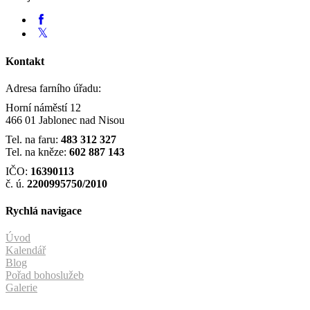
Kontakt
Adresa farního úřadu:
Horní náměstí 12
466 01 Jablonec nad Nisou
Tel. na faru:
483 312 327
Tel. na kněze:
602 887 143
IČO:
16390113
č. ú.
2200995750/2010
Rychlá navigace
Úvod
Kalendář
Blog
Pořad bohoslužeb
Galerie