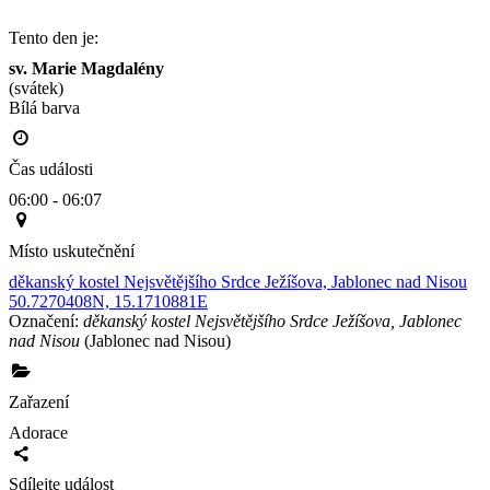
Tento den je:
sv. Marie Magdalény
(svátek)
Bílá barva                                                                                        
Čas události
06:00 - 06:07
Místo uskutečnění
děkanský kostel Nejsvětějšího Srdce Ježíšova, Jablonec nad Nisou
50.7270408N, 15.1710881E
Označení:
děkanský kostel Nejsvětějšího Srdce Ježíšova, Jablonec
nad Nisou
(Jablonec nad Nisou)
Zařazení
Adorace
Sdílejte událost