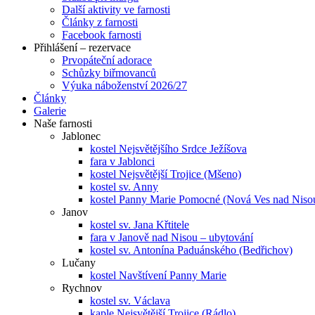
Další aktivity ve farnosti
Články z farnosti
Facebook farnosti
Přihlášení – rezervace
Prvopáteční adorace
Schůzky biřmovanců
Výuka náboženství 2026/27
Články
Galerie
Naše farnosti
Jablonec
kostel Nejsvětějšího Srdce Ježíšova
fara v Jablonci
kostel Nejsvětější Trojice (Mšeno)
kostel sv. Anny
kostel Panny Marie Pomocné (Nová Ves nad Niso
Janov
kostel sv. Jana Křtitele
fara v Janově nad Nisou – ubytování
kostel sv. Antonína Paduánského (Bedřichov)
Lučany
kostel Navštívení Panny Marie
Rychnov
kostel sv. Václava
kaple Nejsvětější Trojice (Rádlo)