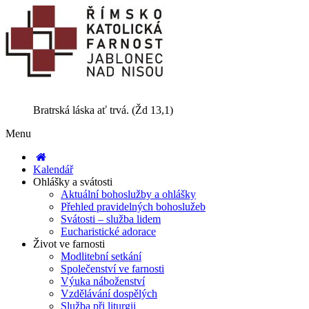
Bratrská láska ať trvá. (Žd 13,1)
Menu
Kalendář
Ohlášky a svátosti
Aktuální bohoslužby a ohlášky
Přehled pravidelných bohoslužeb
Svátosti – služba lidem
Eucharistické adorace
Život ve farnosti
Modlitební setkání
Společenství ve farnosti
Výuka náboženství
Vzdělávání dospělých
Služba při liturgii