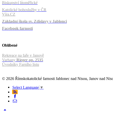
Biskupství litoměřické
Katolické bohoslužby v ČR
Víra.CZ
Základní škola sv. Zdislavy v Jablonci
Facebook farnosti
Oblíbené
Rekreace na faře v Janově
Varhany
Rieger op. 2535
Úvodníky Farního listu
© 2026 Římskokatolické farnosti Jablonec nad Nisou, Janov nad Ni
Select Language
▼