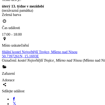
úterý 13. týdne v mezidobí
(nezávazná památka)
Zelená barva                                                                                        
Čas události
17:00 - 18:00
Místo uskutečnění
filiální kostel Nejsvětější Trojice, Mšeno nad Nisou
50.7397261N, 15.1693E
Označení:
kostel Nejsvětější Trojice, Mšeno nad Nisou
(Mšeno nad Ni
Zařazení
Adorace
Sdílejte událost