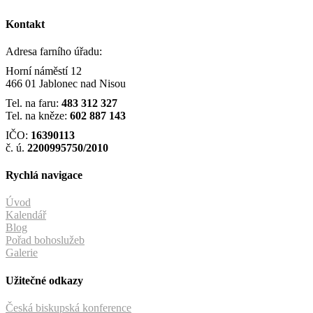
Kontakt
Adresa farního úřadu:
Horní náměstí 12
466 01 Jablonec nad Nisou
Tel. na faru:
483 312 327
Tel. na kněze:
602 887 143
IČO:
16390113
č. ú.
2200995750/2010
Rychlá navigace
Úvod
Kalendář
Blog
Pořad bohoslužeb
Galerie
Užitečné odkazy
Česká biskupská konference