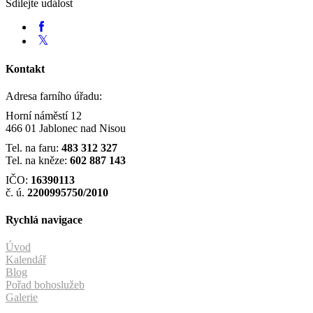
Sdílejte událost
Kontakt
Adresa farního úřadu:
Horní náměstí 12
466 01 Jablonec nad Nisou
Tel. na faru:
483 312 327
Tel. na kněze:
602 887 143
IČO:
16390113
č. ú.
2200995750/2010
Rychlá navigace
Úvod
Kalendář
Blog
Pořad bohoslužeb
Galerie