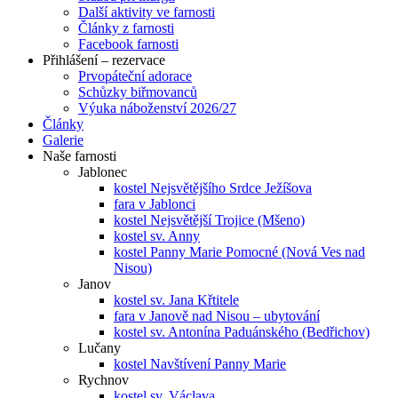
Další aktivity ve farnosti
Články z farnosti
Facebook farnosti
Přihlášení – rezervace
Prvopáteční adorace
Schůzky biřmovanců
Výuka náboženství 2026/27
Články
Galerie
Naše farnosti
Jablonec
kostel Nejsvětějšího Srdce Ježíšova
fara v Jablonci
kostel Nejsvětější Trojice (Mšeno)
kostel sv. Anny
kostel Panny Marie Pomocné (Nová Ves nad
Nisou)
Janov
kostel sv. Jana Křtitele
fara v Janově nad Nisou – ubytování
kostel sv. Antonína Paduánského (Bedřichov)
Lučany
kostel Navštívení Panny Marie
Rychnov
kostel sv. Václava