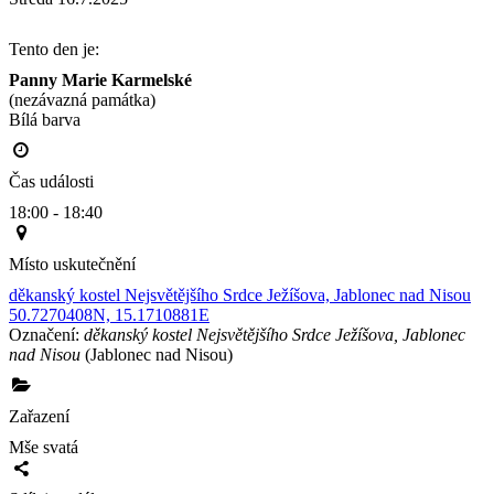
Tento den je:
Panny Marie Karmelské
(nezávazná památka)
Bílá barva                                                                                        
Čas události
18:00 - 18:40
Místo uskutečnění
děkanský kostel Nejsvětějšího Srdce Ježíšova, Jablonec nad Nisou
50.7270408N, 15.1710881E
Označení:
děkanský kostel Nejsvětějšího Srdce Ježíšova, Jablonec
nad Nisou
(Jablonec nad Nisou)
Zařazení
Mše svatá