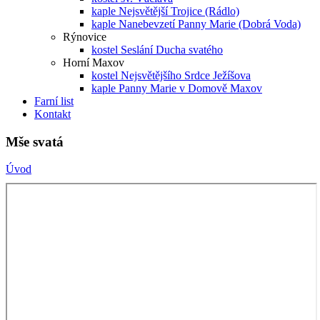
kaple Nejsvětější Trojice (Rádlo)
kaple Nanebevzetí Panny Marie (Dobrá Voda)
Rýnovice
kostel Seslání Ducha svatého
Horní Maxov
kostel Nejsvětějšího Srdce Ježíšova
kaple Panny Marie v Domově Maxov
Farní list
Kontakt
Mše svatá
Úvod