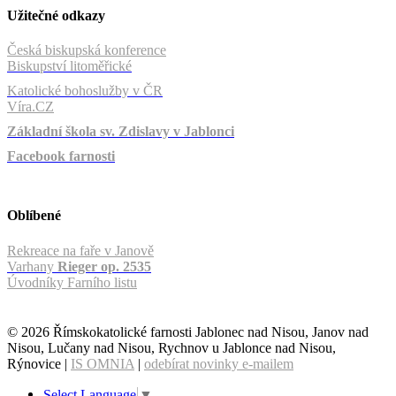
Užitečné odkazy
Česká biskupská konference
Biskupství litoměřické
Katolické bohoslužby v ČR
Víra.CZ
Základní škola sv. Zdislavy v Jablonci
Facebook farnosti
Oblíbené
Rekreace na faře v Janově
Varhany
Rieger op. 2535
Úvodníky Farního listu
© 2026 Římskokatolické farnosti Jablonec nad Nisou, Janov nad
Nisou, Lučany nad Nisou, Rychnov u Jablonce nad Nisou,
Rýnovice |
IS OMNIA
|
odebírat novinky e-mailem
Select Language
▼