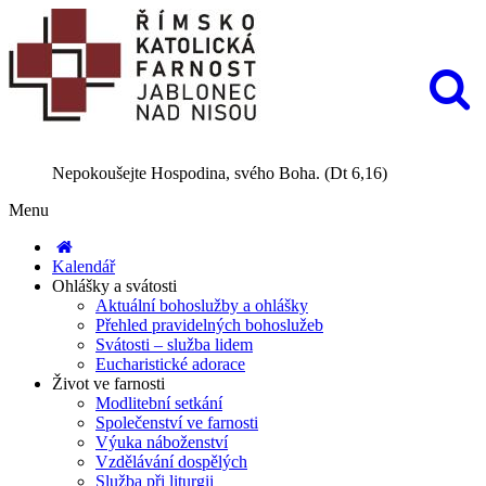
Nepokoušejte Hospodina, svého Boha. (Dt 6,16)
Menu
Kalendář
Ohlášky a svátosti
Aktuální bohoslužby a ohlášky
Přehled pravidelných bohoslužeb
Svátosti – služba lidem
Eucharistické adorace
Život ve farnosti
Modlitební setkání
Společenství ve farnosti
Výuka náboženství
Vzdělávání dospělých
Služba při liturgii