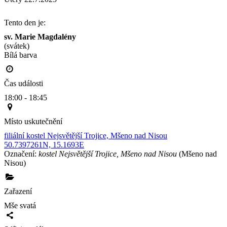
Tento den je:
sv. Marie Magdalény
(svátek)
Bílá barva                                                                                        
Čas události
18:00 - 18:45
Místo uskutečnění
filiální kostel Nejsvětější Trojice, Mšeno nad Nisou
50.7397261N, 15.1693E
Označení:
kostel Nejsvětější Trojice, Mšeno nad Nisou
(Mšeno nad
Nisou)
Zařazení
Mše svatá