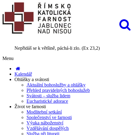
Nepřidáš se k většině, páchá-li zlo. (Ex 23,2)
Menu
Kalendář
Ohlášky a svátosti
Aktuální bohoslužby a ohlášky
Přehled pravidelných bohoslužeb
Svátosti – služba lidem
Eucharistické adorace
Život ve farnosti
Modlitební setkání
Společenství ve farnosti
Výuka náboženství
Vzdělávání dospělých
Služba při liturgii