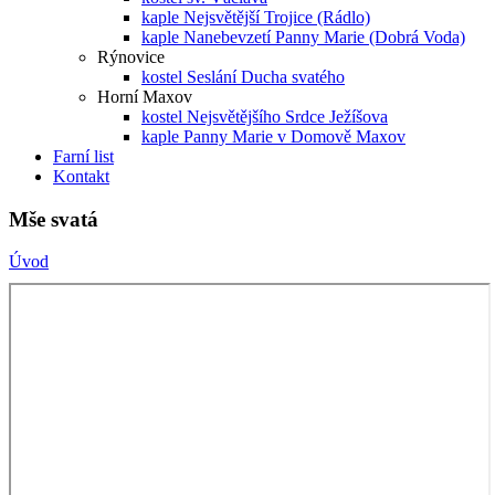
kaple Nejsvětější Trojice (Rádlo)
kaple Nanebevzetí Panny Marie (Dobrá Voda)
Rýnovice
kostel Seslání Ducha svatého
Horní Maxov
kostel Nejsvětějšího Srdce Ježíšova
kaple Panny Marie v Domově Maxov
Farní list
Kontakt
Mše svatá
Úvod