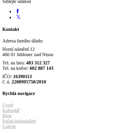
Sdílejte událost
Kontakt
Adresa farního úřadu:
Horní náměstí 12
466 01 Jablonec nad Nisou
Tel. na faru:
483 312 327
Tel. na kněze:
602 887 143
IČO:
16390113
č. ú.
2200995750/2010
Rychlá navigace
Úvod
Kalendář
Blog
Pořad bohoslužeb
Galerie