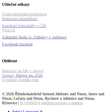
Užitečné odkazy
Česká biskupská konference
Biskupství litoměřické
Katolické bohoslužby v ČR
Víra.CZ
Základní škola sv. Zdislavy v Jablonci
Facebook farnosti
Oblíbené
Rekreace na faře v Janově
Varhany
Rieger op. 2535
Úvodníky Farního listu
© 2026 Římskokatolické farnosti Jablonec nad Nisou, Janov nad
Nisou, Lučany nad Nisou, Rychnov u Jablonce nad Nisou,
Rýnovice |
IS OMNIA
|
odebírat novinky e-mailem
Select Language
▼