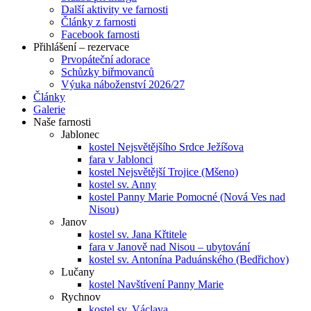
Další aktivity ve farnosti
Články z farnosti
Facebook farnosti
Přihlášení – rezervace
Prvopáteční adorace
Schůzky biřmovanců
Výuka náboženství 2026/27
Články
Galerie
Naše farnosti
Jablonec
kostel Nejsvětějšího Srdce Ježíšova
fara v Jablonci
kostel Nejsvětější Trojice (Mšeno)
kostel sv. Anny
kostel Panny Marie Pomocné (Nová Ves nad
Nisou)
Janov
kostel sv. Jana Křtitele
fara v Janově nad Nisou – ubytování
kostel sv. Antonína Paduánského (Bedřichov)
Lučany
kostel Navštívení Panny Marie
Rychnov
kostel sv. Václava