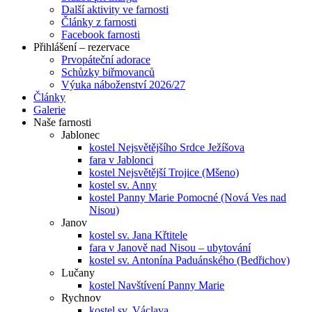
Další aktivity ve farnosti
Články z farnosti
Facebook farnosti
Přihlášení – rezervace
Prvopáteční adorace
Schůzky biřmovanců
Výuka náboženství 2026/27
Články
Galerie
Naše farnosti
Jablonec
kostel Nejsvětějšího Srdce Ježíšova
fara v Jablonci
kostel Nejsvětější Trojice (Mšeno)
kostel sv. Anny
kostel Panny Marie Pomocné (Nová Ves nad
Nisou)
Janov
kostel sv. Jana Křtitele
fara v Janově nad Nisou – ubytování
kostel sv. Antonína Paduánského (Bedřichov)
Lučany
kostel Navštívení Panny Marie
Rychnov
kostel sv. Václava