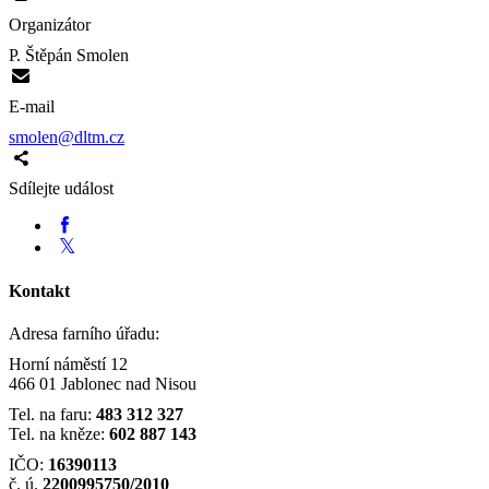
Organizátor
P. Štěpán Smolen
E-mail
smolen@dltm.cz
Sdílejte událost
Kontakt
Adresa farního úřadu:
Horní náměstí 12
466 01 Jablonec nad Nisou
Tel. na faru:
483 312 327
Tel. na kněze:
602 887 143
IČO:
16390113
č. ú.
2200995750/2010