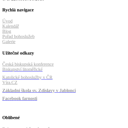
Rychlá navigace
Úvod
Kalendář
Blog
Pořad bohoslužeb
Galerie
Užitečné odkazy
Česká biskupská konference
Biskupství litoměřické
Katolické bohoslužby v ČR
Víra.CZ
Základní škola sv. Zdislavy v Jablonci
Facebook farnosti
Oblíbené