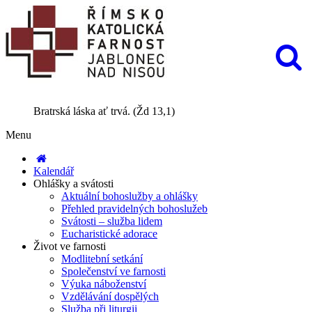
Bratrská láska ať trvá. (Žd 13,1)
Menu
Kalendář
Ohlášky a svátosti
Aktuální bohoslužby a ohlášky
Přehled pravidelných bohoslužeb
Svátosti – služba lidem
Eucharistické adorace
Život ve farnosti
Modlitební setkání
Společenství ve farnosti
Výuka náboženství
Vzdělávání dospělých
Služba při liturgii