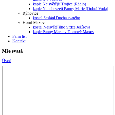
kaple Nejsvětější Trojice (Rádlo)
kaple Nanebevzetí Panny Marie (Dobrá Voda)
Rýnovice
kostel Seslání Ducha svatého
Horní Maxov
kostel Nejsvětějšího Srdce Ježíšova
kaple Panny Marie v Domově Maxov
Farní list
Kontakt
Mše svatá
Úvod