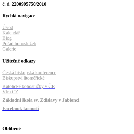
č. ú.
2200995750/2010
Rychlá navigace
Úvod
Kalendář
Blog
Pořad bohoslužeb
Galerie
Užitečné odkazy
Česká biskupská konference
Biskupství litoměřické
Katolické bohoslužby v ČR
Víra.CZ
Základní škola sv. Zdislavy v Jablonci
Facebook farnosti
Oblíbené