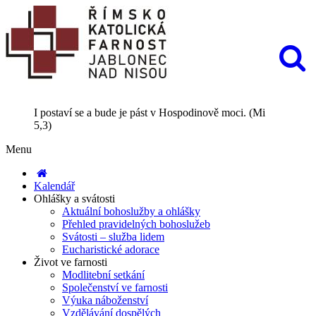
I postaví se a bude je pást v Hospodinově moci. (Mi
5,3)
Menu
Kalendář
Ohlášky a svátosti
Aktuální bohoslužby a ohlášky
Přehled pravidelných bohoslužeb
Svátosti – služba lidem
Eucharistické adorace
Život ve farnosti
Modlitební setkání
Společenství ve farnosti
Výuka náboženství
Vzdělávání dospělých