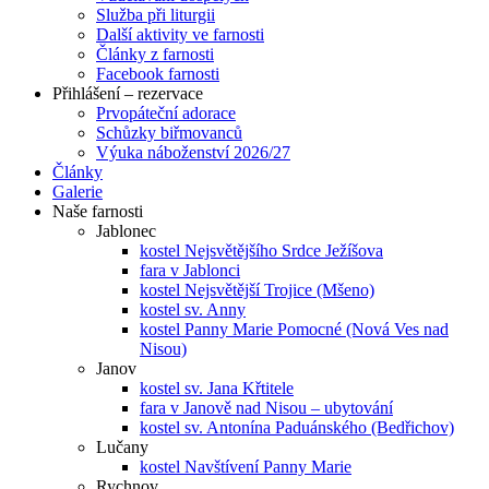
Služba při liturgii
Další aktivity ve farnosti
Články z farnosti
Facebook farnosti
Přihlášení – rezervace
Prvopáteční adorace
Schůzky biřmovanců
Výuka náboženství 2026/27
Články
Galerie
Naše farnosti
Jablonec
kostel Nejsvětějšího Srdce Ježíšova
fara v Jablonci
kostel Nejsvětější Trojice (Mšeno)
kostel sv. Anny
kostel Panny Marie Pomocné (Nová Ves nad
Nisou)
Janov
kostel sv. Jana Křtitele
fara v Janově nad Nisou – ubytování
kostel sv. Antonína Paduánského (Bedřichov)
Lučany
kostel Navštívení Panny Marie
Rychnov