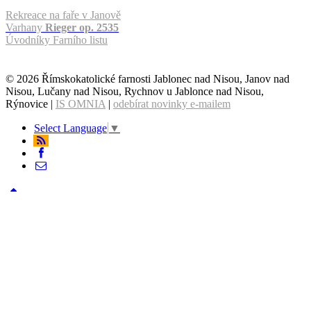
Rekreace na faře v Janově
Varhany
Rieger op. 2535
Úvodníky Farního listu
© 2026 Římskokatolické farnosti Jablonec nad Nisou, Janov nad
Nisou, Lučany nad Nisou, Rychnov u Jablonce nad Nisou,
Rýnovice |
IS OMNIA
|
odebírat novinky e-mailem
Select Language
▼