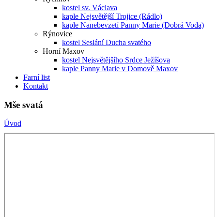
kostel sv. Václava
kaple Nejsvětější Trojice (Rádlo)
kaple Nanebevzetí Panny Marie (Dobrá Voda)
Rýnovice
kostel Seslání Ducha svatého
Horní Maxov
kostel Nejsvětějšího Srdce Ježíšova
kaple Panny Marie v Domově Maxov
Farní list
Kontakt
Mše svatá
Úvod