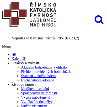
Nepřidáš se k většině, páchá-li zlo. (Ex 23,2)
Menu
Kalendář
Ohlášky a svátosti
Aktuální bohoslužby a ohlášky
Přehled pravidelných bohoslužeb
Svátosti – služba lidem
Eucharistické adorace
Život ve farnosti
Modlitební setkání
Společenství ve farnosti
Výuka náboženství
Vzdělávání dospělých
Služba při liturgii