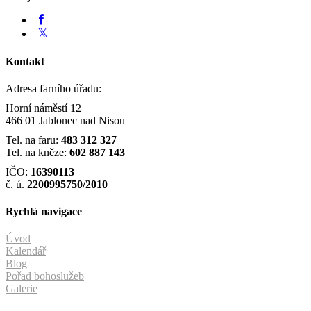
Kontakt
Adresa farního úřadu:
Horní náměstí 12
466 01 Jablonec nad Nisou
Tel. na faru:
483 312 327
Tel. na kněze:
602 887 143
IČO:
16390113
č. ú.
2200995750/2010
Rychlá navigace
Úvod
Kalendář
Blog
Pořad bohoslužeb
Galerie