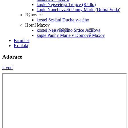
kaple Nejsvětější Trojice (Rádlo)
kaple Nanebevzetí Panny Marie (Dobrá Voda)
Rýnovice
kostel Seslání Ducha svatého
Horní Maxov
kostel Nejsvětějšího Srdce Ježíšova
kaple Panny Marie v Domově Maxov
Farní list
Kontakt
Adorace
Úvod