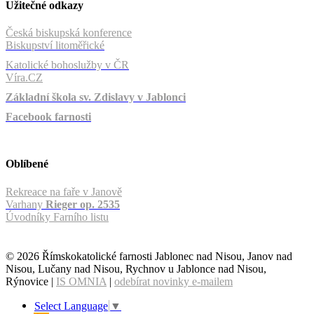
Užitečné odkazy
Česká biskupská konference
Biskupství litoměřické
Katolické bohoslužby v ČR
Víra.CZ
Základní škola sv. Zdislavy v Jablonci
Facebook farnosti
Oblíbené
Rekreace na faře v Janově
Varhany
Rieger op. 2535
Úvodníky Farního listu
© 2026 Římskokatolické farnosti Jablonec nad Nisou, Janov nad
Nisou, Lučany nad Nisou, Rychnov u Jablonce nad Nisou,
Rýnovice |
IS OMNIA
|
odebírat novinky e-mailem
Select Language
▼