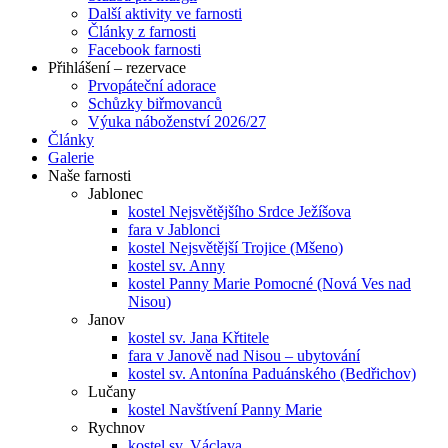
Další aktivity ve farnosti
Články z farnosti
Facebook farnosti
Přihlášení – rezervace
Prvopáteční adorace
Schůzky biřmovanců
Výuka náboženství 2026/27
Články
Galerie
Naše farnosti
Jablonec
kostel Nejsvětějšího Srdce Ježíšova
fara v Jablonci
kostel Nejsvětější Trojice (Mšeno)
kostel sv. Anny
kostel Panny Marie Pomocné (Nová Ves nad
Nisou)
Janov
kostel sv. Jana Křtitele
fara v Janově nad Nisou – ubytování
kostel sv. Antonína Paduánského (Bedřichov)
Lučany
kostel Navštívení Panny Marie
Rychnov
kostel sv. Václava