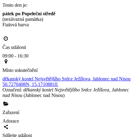
Tento den je:
pátek po Popeleční středě
(nezávazná památka)
Fialová barva                                                                                      
Čas události
09:00 - 16:30
Místo uskutečnění
děkanský kostel Nejsvětějšího Srdce Ježíšova, Jablonec nad Nisou
50.7270408N, 15.1710881E
Označení:
děkanský kostel Nejsvětějšího Srdce Ježíšova, Jablonec
nad Nisou
(Jablonec nad Nisou)
Zařazení
Adorace
Sdílejte událost