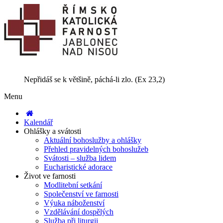
Nepřidáš se k většině, páchá-li zlo. (Ex 23,2)
Menu
Kalendář
Ohlášky a svátosti
Aktuální bohoslužby a ohlášky
Přehled pravidelných bohoslužeb
Svátosti – služba lidem
Eucharistické adorace
Život ve farnosti
Modlitební setkání
Společenství ve farnosti
Výuka náboženství
Vzdělávání dospělých
Služba při liturgii