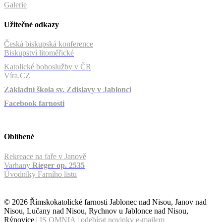
Galerie
Užitečné odkazy
Česká biskupská konference
Biskupství litoměřické
Katolické bohoslužby v ČR
Víra.CZ
Základní škola sv. Zdislavy v Jablonci
Facebook farnosti
Oblíbené
Rekreace na faře v Janově
Varhany
Rieger op. 2535
Úvodníky Farního listu
© 2026 Římskokatolické farnosti Jablonec nad Nisou, Janov nad
Nisou, Lučany nad Nisou, Rychnov u Jablonce nad Nisou,
Rýnovice |
IS OMNIA
|
odebírat novinky e-mailem