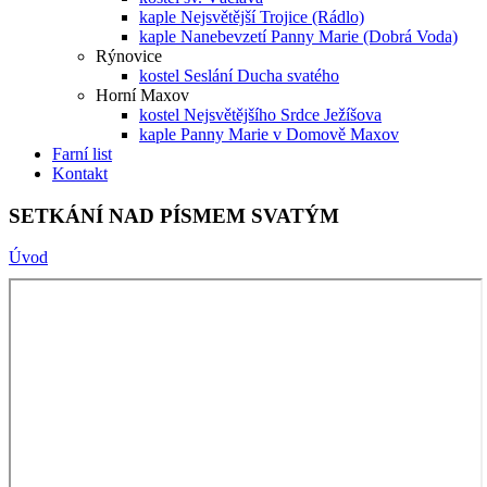
kaple Nejsvětější Trojice (Rádlo)
kaple Nanebevzetí Panny Marie (Dobrá Voda)
Rýnovice
kostel Seslání Ducha svatého
Horní Maxov
kostel Nejsvětějšího Srdce Ježíšova
kaple Panny Marie v Domově Maxov
Farní list
Kontakt
SETKÁNÍ NAD PÍSMEM SVATÝM
Úvod