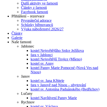
Další aktivity ve farnosti
Články z farnosti
Facebook farnosti
Přihlášení – rezervace
Prvopáteční adorace
Schůzky biřmovanců
Výuka náboženství 2026/27
Články
Galerie
Naše farnosti
Jablonec
kostel Nejsvětějšího Srdce Ježíšova
fara v Jablonci
kostel Nejsvětější Trojice (Mšeno)
kostel sv. Anny
kostel Panny Marie Pomocné (Nová Ves nad
Nisou)
Janov
kostel sv. Jana Křtitele
fara v Janově nad Nisou – ubytování
kostel sv. Antonína Paduánského (Bedřichov)
Lučany
kostel Navštívení Panny Marie
Rychnov
kostel sv. Václava