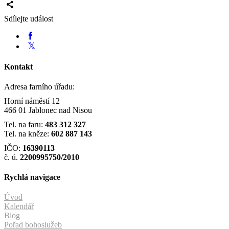
Sdílejte událost
Kontakt
Adresa farního úřadu:
Horní náměstí 12
466 01 Jablonec nad Nisou
Tel. na faru:
483 312 327
Tel. na kněze:
602 887 143
IČO:
16390113
č. ú.
2200995750/2010
Rychlá navigace
Úvod
Kalendář
Blog
Pořad bohoslužeb