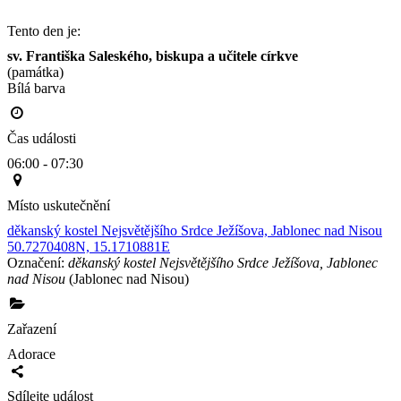
Tento den je:
sv. Františka Saleského, biskupa a učitele církve
(památka)
Bílá barva                                                                                        
Čas události
06:00 - 07:30
Místo uskutečnění
děkanský kostel Nejsvětějšího Srdce Ježíšova, Jablonec nad Nisou
50.7270408N, 15.1710881E
Označení:
děkanský kostel Nejsvětějšího Srdce Ježíšova, Jablonec
nad Nisou
(Jablonec nad Nisou)
Zařazení
Adorace
Sdílejte událost