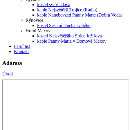
kostel sv. Václava
kaple Nejsvětější Trojice (Rádlo)
kaple Nanebevzetí Panny Marie (Dobrá Voda)
Rýnovice
kostel Seslání Ducha svatého
Horní Maxov
kostel Nejsvětějšího Srdce Ježíšova
kaple Panny Marie v Domově Maxov
Farní list
Kontakt
Adorace
Úvod