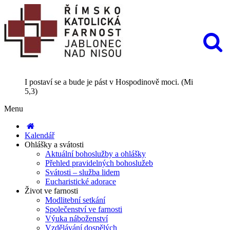
I postaví se a bude je pást v Hospodinově moci. (Mi
5,3)
Menu
Kalendář
Ohlášky a svátosti
Aktuální bohoslužby a ohlášky
Přehled pravidelných bohoslužeb
Svátosti – služba lidem
Eucharistické adorace
Život ve farnosti
Modlitební setkání
Společenství ve farnosti
Výuka náboženství
Vzdělávání dospělých