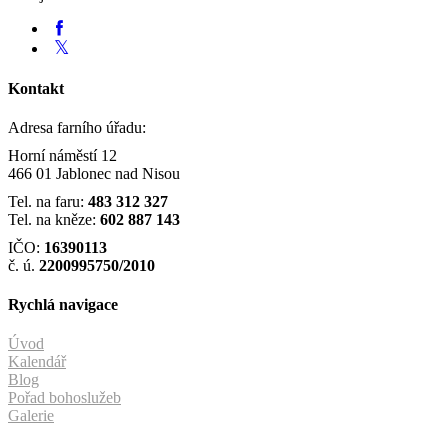
Kontakt
Adresa farního úřadu:
Horní náměstí 12
466 01 Jablonec nad Nisou
Tel. na faru:
483 312 327
Tel. na kněze:
602 887 143
IČO:
16390113
č. ú.
2200995750/2010
Rychlá navigace
Úvod
Kalendář
Blog
Pořad bohoslužeb
Galerie