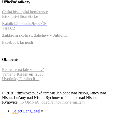
Užitečné odkazy
Česká biskupská konference
Biskupství litoměřické
Katolické bohoslužby v ČR
Víra.CZ
Základní škola sv. Zdislavy v Jablonci
Facebook farnosti
Oblíbené
Rekreace na faře v Janově
Varhany
Rieger op. 2535
Úvodníky Farního listu
© 2026 Římskokatolické farnosti Jablonec nad Nisou, Janov nad
Nisou, Lučany nad Nisou, Rychnov u Jablonce nad Nisou,
Rýnovice |
IS OMNIA
|
odebírat novinky e-mailem
Select Language
▼