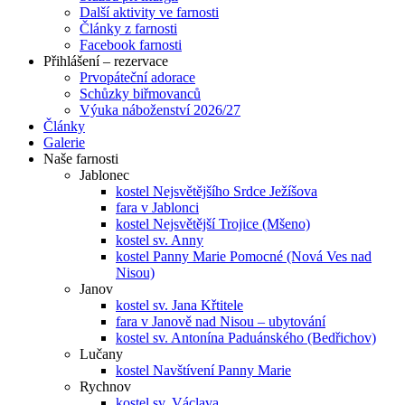
Další aktivity ve farnosti
Články z farnosti
Facebook farnosti
Přihlášení – rezervace
Prvopáteční adorace
Schůzky biřmovanců
Výuka náboženství 2026/27
Články
Galerie
Naše farnosti
Jablonec
kostel Nejsvětějšího Srdce Ježíšova
fara v Jablonci
kostel Nejsvětější Trojice (Mšeno)
kostel sv. Anny
kostel Panny Marie Pomocné (Nová Ves nad
Nisou)
Janov
kostel sv. Jana Křtitele
fara v Janově nad Nisou – ubytování
kostel sv. Antonína Paduánského (Bedřichov)
Lučany
kostel Navštívení Panny Marie
Rychnov
kostel sv. Václava