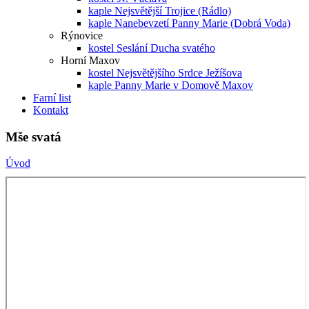
kaple Nejsvětější Trojice (Rádlo)
kaple Nanebevzetí Panny Marie (Dobrá Voda)
Rýnovice
kostel Seslání Ducha svatého
Horní Maxov
kostel Nejsvětějšího Srdce Ježíšova
kaple Panny Marie v Domově Maxov
Farní list
Kontakt
Mše svatá
Úvod