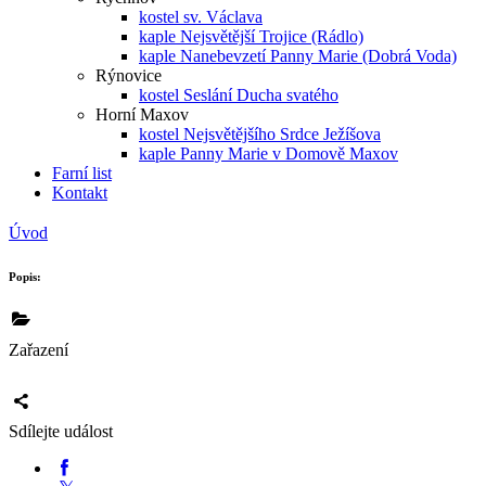
kostel sv. Václava
kaple Nejsvětější Trojice (Rádlo)
kaple Nanebevzetí Panny Marie (Dobrá Voda)
Rýnovice
kostel Seslání Ducha svatého
Horní Maxov
kostel Nejsvětějšího Srdce Ježíšova
kaple Panny Marie v Domově Maxov
Farní list
Kontakt
Úvod
Popis:
Zařazení
Sdílejte událost