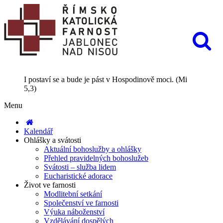
I postaví se a bude je pást v Hospodinově moci. (Mi
5,3)
Menu
Kalendář
Ohlášky a svátosti
Aktuální bohoslužby a ohlášky
Přehled pravidelných bohoslužeb
Svátosti – služba lidem
Eucharistické adorace
Život ve farnosti
Modlitební setkání
Společenství ve farnosti
Výuka náboženství
Vzdělávání dospělých