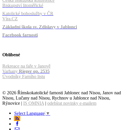
Česká biskupská konference
Biskupství litoměřické
Katolické bohoslužby v ČR
Víra.CZ
Základní škola sv. Zdislavy v Jablonci
Facebook farnosti
Oblíbené
Rekreace na faře v Janově
Varhany
Rieger op. 2535
Úvodníky Farního listu
© 2026 Římskokatolické farnosti Jablonec nad Nisou, Janov nad
Nisou, Lučany nad Nisou, Rychnov u Jablonce nad Nisou,
Rýnovice |
IS OMNIA
|
odebírat novinky e-mailem
Select Language
▼