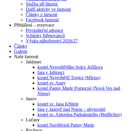
Služba při liturgii
Další aktivity ve farnosti
Články z farnosti
Facebook farnosti
Přihlášení – rezervace
Prvopáteční adorace
Schůzky biřmovanců
Výuka náboženství 2026/27
Články
Galerie
Naše farnosti
Jablonec
kostel Nejsvětějšího Srdce Ježíšova
fara v Jablonci
kostel Nejsvětější Trojice (Mšeno)
kostel sv. Anny
kostel Panny Marie Pomocné (Nová Ves nad
Nisou)
Janov
kostel sv. Jana Křtitele
fara v Janově nad Nisou – ubytování
kostel sv. Antonína Paduánského (Bedřichov)
Lučany
kostel Navštívení Panny Marie
Rychnov