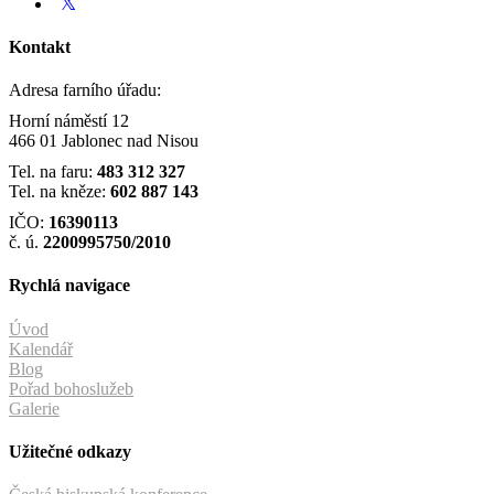
Kontakt
Adresa farního úřadu:
Horní náměstí 12
466 01 Jablonec nad Nisou
Tel. na faru:
483 312 327
Tel. na kněze:
602 887 143
IČO:
16390113
č. ú.
2200995750/2010
Rychlá navigace
Úvod
Kalendář
Blog
Pořad bohoslužeb
Galerie
Užitečné odkazy