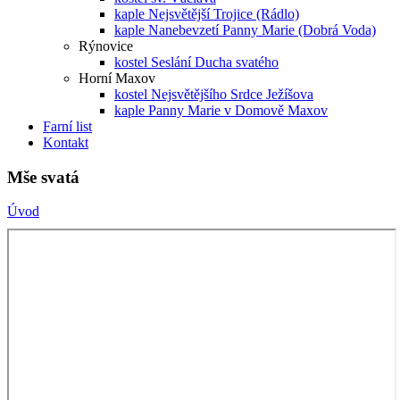
kaple Nejsvětější Trojice (Rádlo)
kaple Nanebevzetí Panny Marie (Dobrá Voda)
Rýnovice
kostel Seslání Ducha svatého
Horní Maxov
kostel Nejsvětějšího Srdce Ježíšova
kaple Panny Marie v Domově Maxov
Farní list
Kontakt
Mše svatá
Úvod