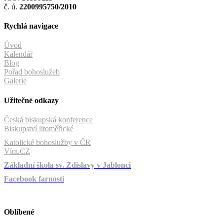
č. ú.
2200995750/2010
Rychlá navigace
Úvod
Kalendář
Blog
Pořad bohoslužeb
Galerie
Užitečné odkazy
Česká biskupská konference
Biskupství litoměřické
Katolické bohoslužby v ČR
Víra.CZ
Základní škola sv. Zdislavy v Jablonci
Facebook farnosti
Oblíbené