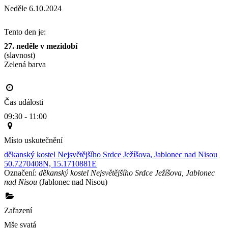
Neděle 6.10.2024
Tento den je:
27. neděle v mezidobí
(slavnost)
Zelená barva                                                                                       
Čas události
09:30 - 11:00
Místo uskutečnění
děkanský kostel Nejsvětějšího Srdce Ježíšova, Jablonec nad Nisou
50.7270408N, 15.1710881E
Označení:
děkanský kostel Nejsvětějšího Srdce Ježíšova, Jablonec
nad Nisou
(Jablonec nad Nisou)
Zařazení
Mše svatá