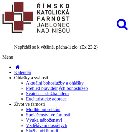
Nepřidáš se k většině, páchá-li zlo. (Ex 23,2)
Menu
Kalendář
Ohlášky a svátosti
Aktuální bohoslužby a ohlášky
Přehled pravidelných bohoslužeb
Svátosti – služba lidem
Eucharistické adorace
Život ve farnosti
Modlitební setkání
Společenství ve farnosti
Výuka náboženství
Vzdělávání dospělých
Služba při liturgii