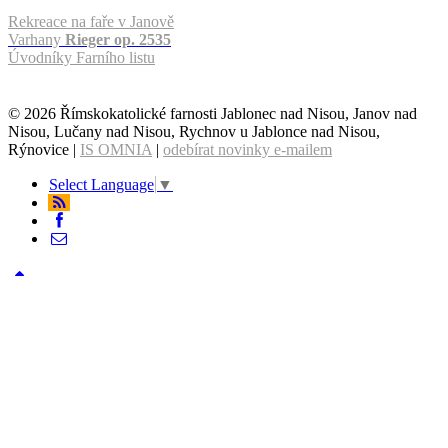
Rekreace na faře v Janově
Varhany
Rieger op. 2535
Úvodníky Farního listu
© 2026 Římskokatolické farnosti Jablonec nad Nisou, Janov nad
Nisou, Lučany nad Nisou, Rychnov u Jablonce nad Nisou,
Rýnovice |
IS OMNIA
|
odebírat novinky e-mailem
Select Language
▼