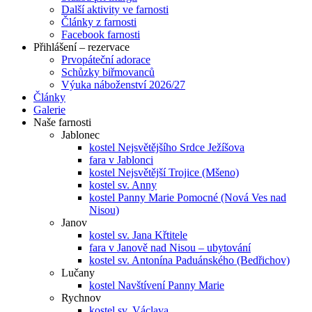
Další aktivity ve farnosti
Články z farnosti
Facebook farnosti
Přihlášení – rezervace
Prvopáteční adorace
Schůzky biřmovanců
Výuka náboženství 2026/27
Články
Galerie
Naše farnosti
Jablonec
kostel Nejsvětějšího Srdce Ježíšova
fara v Jablonci
kostel Nejsvětější Trojice (Mšeno)
kostel sv. Anny
kostel Panny Marie Pomocné (Nová Ves nad
Nisou)
Janov
kostel sv. Jana Křtitele
fara v Janově nad Nisou – ubytování
kostel sv. Antonína Paduánského (Bedřichov)
Lučany
kostel Navštívení Panny Marie
Rychnov
kostel sv. Václava