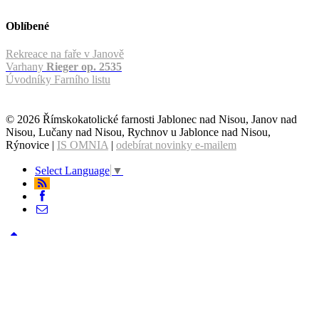
Oblíbené
Rekreace na faře v Janově
Varhany
Rieger op. 2535
Úvodníky Farního listu
© 2026 Římskokatolické farnosti Jablonec nad Nisou, Janov nad
Nisou, Lučany nad Nisou, Rychnov u Jablonce nad Nisou,
Rýnovice |
IS OMNIA
|
odebírat novinky e-mailem
Select Language
▼