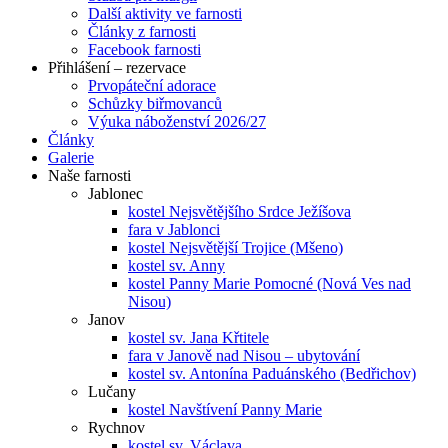
Další aktivity ve farnosti
Články z farnosti
Facebook farnosti
Přihlášení – rezervace
Prvopáteční adorace
Schůzky biřmovanců
Výuka náboženství 2026/27
Články
Galerie
Naše farnosti
Jablonec
kostel Nejsvětějšího Srdce Ježíšova
fara v Jablonci
kostel Nejsvětější Trojice (Mšeno)
kostel sv. Anny
kostel Panny Marie Pomocné (Nová Ves nad
Nisou)
Janov
kostel sv. Jana Křtitele
fara v Janově nad Nisou – ubytování
kostel sv. Antonína Paduánského (Bedřichov)
Lučany
kostel Navštívení Panny Marie
Rychnov
kostel sv. Václava