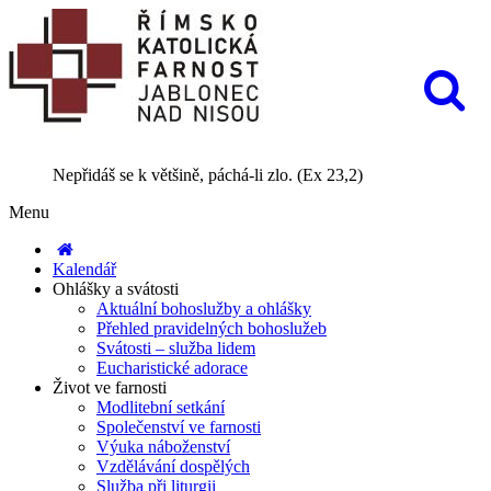
Nepřidáš se k většině, páchá-li zlo. (Ex 23,2)
Menu
Kalendář
Ohlášky a svátosti
Aktuální bohoslužby a ohlášky
Přehled pravidelných bohoslužeb
Svátosti – služba lidem
Eucharistické adorace
Život ve farnosti
Modlitební setkání
Společenství ve farnosti
Výuka náboženství
Vzdělávání dospělých
Služba při liturgii