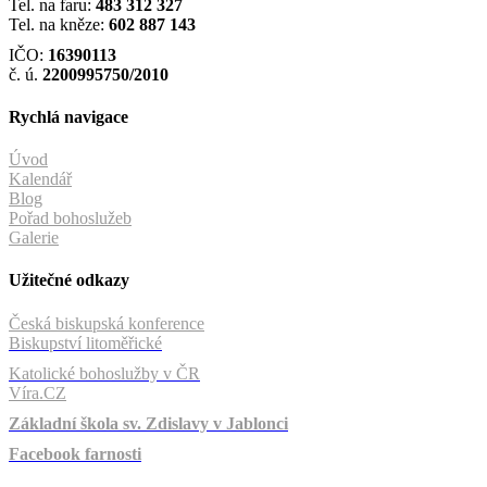
Tel. na faru:
483 312 327
Tel. na kněze:
602 887 143
IČO:
16390113
č. ú.
2200995750/2010
Rychlá navigace
Úvod
Kalendář
Blog
Pořad bohoslužeb
Galerie
Užitečné odkazy
Česká biskupská konference
Biskupství litoměřické
Katolické bohoslužby v ČR
Víra.CZ
Základní škola sv. Zdislavy v Jablonci
Facebook farnosti