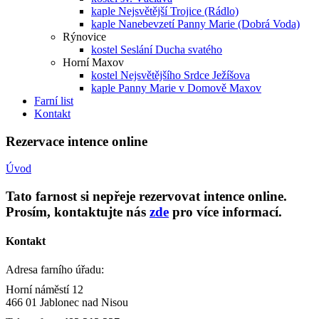
kaple Nejsvětější Trojice (Rádlo)
kaple Nanebevzetí Panny Marie (Dobrá Voda)
Rýnovice
kostel Seslání Ducha svatého
Horní Maxov
kostel Nejsvětějšího Srdce Ježíšova
kaple Panny Marie v Domově Maxov
Farní list
Kontakt
Rezervace intence online
Úvod
Tato farnost si nepřeje rezervovat intence online.
Prosím, kontaktujte nás
zde
pro více informací.
Kontakt
Adresa farního úřadu:
Horní náměstí 12
466 01 Jablonec nad Nisou