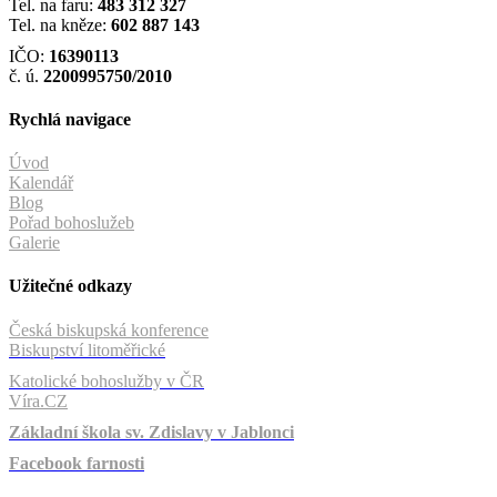
Tel. na faru:
483 312 327
Tel. na kněze:
602 887 143
IČO:
16390113
č. ú.
2200995750/2010
Rychlá navigace
Úvod
Kalendář
Blog
Pořad bohoslužeb
Galerie
Užitečné odkazy
Česká biskupská konference
Biskupství litoměřické
Katolické bohoslužby v ČR
Víra.CZ
Základní škola sv. Zdislavy v Jablonci
Facebook farnosti