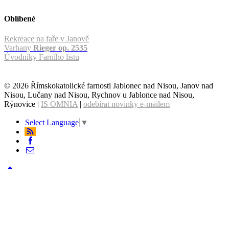
Oblíbené
Rekreace na faře v Janově
Varhany
Rieger op. 2535
Úvodníky Farního listu
© 2026 Římskokatolické farnosti Jablonec nad Nisou, Janov nad
Nisou, Lučany nad Nisou, Rychnov u Jablonce nad Nisou,
Rýnovice |
IS OMNIA
|
odebírat novinky e-mailem
Select Language
▼