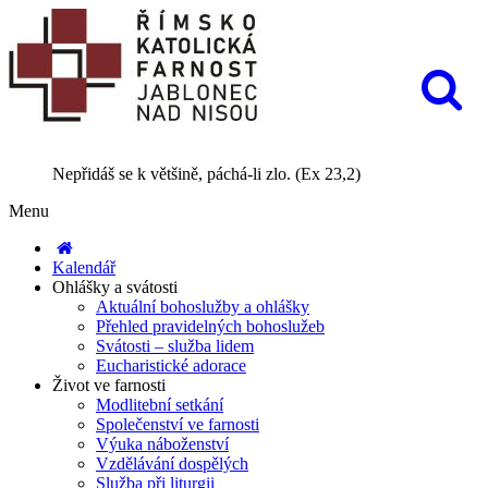
Nepřidáš se k většině, páchá-li zlo. (Ex 23,2)
Menu
Kalendář
Ohlášky a svátosti
Aktuální bohoslužby a ohlášky
Přehled pravidelných bohoslužeb
Svátosti – služba lidem
Eucharistické adorace
Život ve farnosti
Modlitební setkání
Společenství ve farnosti
Výuka náboženství
Vzdělávání dospělých
Služba při liturgii