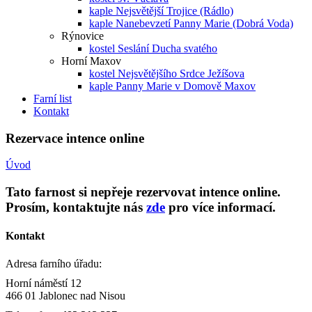
kaple Nejsvětější Trojice (Rádlo)
kaple Nanebevzetí Panny Marie (Dobrá Voda)
Rýnovice
kostel Seslání Ducha svatého
Horní Maxov
kostel Nejsvětějšího Srdce Ježíšova
kaple Panny Marie v Domově Maxov
Farní list
Kontakt
Rezervace intence online
Úvod
Tato farnost si nepřeje rezervovat intence online.
Prosím, kontaktujte nás
zde
pro více informací.
Kontakt
Adresa farního úřadu:
Horní náměstí 12
466 01 Jablonec nad Nisou