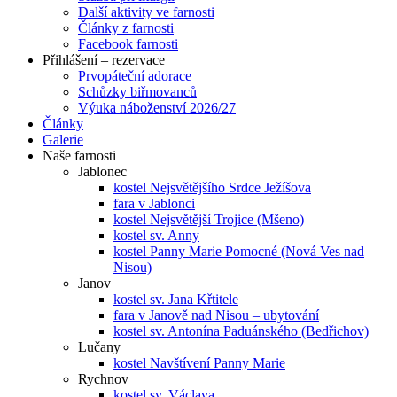
Další aktivity ve farnosti
Články z farnosti
Facebook farnosti
Přihlášení – rezervace
Prvopáteční adorace
Schůzky biřmovanců
Výuka náboženství 2026/27
Články
Galerie
Naše farnosti
Jablonec
kostel Nejsvětějšího Srdce Ježíšova
fara v Jablonci
kostel Nejsvětější Trojice (Mšeno)
kostel sv. Anny
kostel Panny Marie Pomocné (Nová Ves nad
Nisou)
Janov
kostel sv. Jana Křtitele
fara v Janově nad Nisou – ubytování
kostel sv. Antonína Paduánského (Bedřichov)
Lučany
kostel Navštívení Panny Marie
Rychnov
kostel sv. Václava