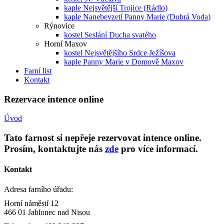
kaple Nejsvětější Trojice (Rádlo)
kaple Nanebevzetí Panny Marie (Dobrá Voda)
Rýnovice
kostel Seslání Ducha svatého
Horní Maxov
kostel Nejsvětějšího Srdce Ježíšova
kaple Panny Marie v Domově Maxov
Farní list
Kontakt
Rezervace intence online
Úvod
Tato farnost si nepřeje rezervovat intence online.
Prosím, kontaktujte nás
zde
pro více informací.
Kontakt
Adresa farního úřadu:
Horní náměstí 12
466 01 Jablonec nad Nisou