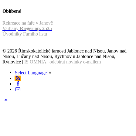
Oblíbené
Rekreace na faře v Janově
Varhany
Rieger op. 2535
Úvodníky Farního listu
© 2026 Římskokatolické farnosti Jablonec nad Nisou, Janov nad
Nisou, Lučany nad Nisou, Rychnov u Jablonce nad Nisou,
Rýnovice |
IS OMNIA
|
odebírat novinky e-mailem
Select Language
▼