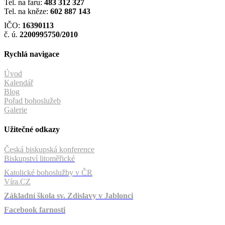
Tel. na faru:
483 312 327
Tel. na kněze:
602 887 143
IČO:
16390113
č. ú.
2200995750/2010
Rychlá navigace
Úvod
Kalendář
Blog
Pořad bohoslužeb
Galerie
Užitečné odkazy
Česká biskupská konference
Biskupství litoměřické
Katolické bohoslužby v ČR
Víra.CZ
Základní škola sv. Zdislavy v Jablonci
Facebook farnosti