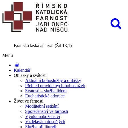
Bratrská láska ať trvá. (Žd 13,1)
Menu
Kalendář
Ohlášky a svátosti
Aktuální bohoslužby a ohlášky
Přehled pravidelných bohoslužeb
Svátosti – služba lidem
Eucharistické adorace
Život ve farnosti
Modlitební setkání
Společenství ve farnosti
Výuka náboženství
Vzdělávání dospělých
Služba při liturgii