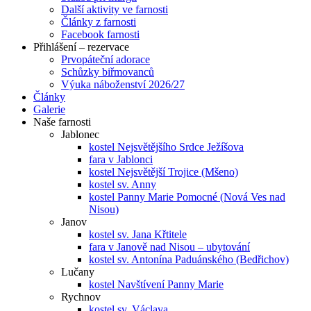
Další aktivity ve farnosti
Články z farnosti
Facebook farnosti
Přihlášení – rezervace
Prvopáteční adorace
Schůzky biřmovanců
Výuka náboženství 2026/27
Články
Galerie
Naše farnosti
Jablonec
kostel Nejsvětějšího Srdce Ježíšova
fara v Jablonci
kostel Nejsvětější Trojice (Mšeno)
kostel sv. Anny
kostel Panny Marie Pomocné (Nová Ves nad
Nisou)
Janov
kostel sv. Jana Křtitele
fara v Janově nad Nisou – ubytování
kostel sv. Antonína Paduánského (Bedřichov)
Lučany
kostel Navštívení Panny Marie
Rychnov
kostel sv. Václava