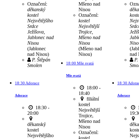
Označení:
Mšeno nad
Ozna
děkanský
Nisou
děka
kostel
Označení:
koste
Nejsvětějšího
kostel
Nejs
Srdce
Nejsvětější
Srdc
Ježíšova,
Trojice,
Ježí
Jablonec nad
Mšeno nad
Jabl
Nisou
Nisou
Niso
(Jablonec
(Mšeno nad
(Jab
nad Nisou)
Nisou)
nad 
P. Štěpán
P.
18:00 Mše svatá
Smolen
Smo
Mše svatá
18:30 Adorace
18:30 Adora
18:00 -
18:40
Adorace
Adorace
filiální
kostel
18:30 -
1
Nejsvětější
20:00
19:3
Trojice,
Mšeno nad
děkanský
děka
Nisou
kostel
kost
Označení:
Nejsvětějšího
Nejs
kostel