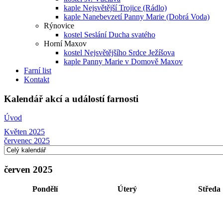
kaple Nejsvětější Trojice (Rádlo)
kaple Nanebevzetí Panny Marie (Dobrá Voda)
Rýnovice
kostel Seslání Ducha svatého
Horní Maxov
kostel Nejsvětějšího Srdce Ježíšova
kaple Panny Marie v Domově Maxov
Farní list
Kontakt
Kalendář akcí a událostí farnosti
Úvod
Květen 2025
červenec 2025
červen 2025
Pondělí
Úterý
Středa