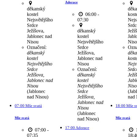
Adorace
děkanský
děka
kostel
06:00 -
kost
Nejsvětějšího
07:30
Nejs
Srdce
Srdc
Ježíšova,
děkanský
Ježí
Jablonec nad
kostel
Jabl
Nisou
Nejsvětějšího
Nis
Označení:
Srdce
Ozna
děkanský
Ježíšova,
děka
kostel
Jablonec nad
koste
Nejsvětějšího
Nisou
Nejs
Srdce
Označení:
Srdc
Ježíšova,
děkanský
Ježí
Jablonec nad
kostel
Jabl
Nisou
Nejsvětějšího
Niso
(Jablonec
Srdce
(Jab
nad Nisou)
Ježíšova,
nad 
Jablonec nad
07:00 Mše svatá
18:00 Mše s
Nisou
(Jablonec
Mše svatá
Mše svatá
nad Nisou)
17:00 Adorace
07:00 -
1
07:35
18:4