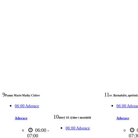
9
11
Panny Marie Matky Církve
sv. Barnabáše, apoštol
06:00 Adorace
06:00 Adora
10
Adorace
Adorace
úterý 10. týdne v mezidobí
06:00 Adorace
06:00 -
0
07:00
07:3