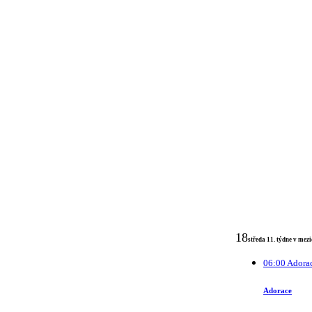
18
středa 11. týdne v mez
06:00 Adora
Adorace