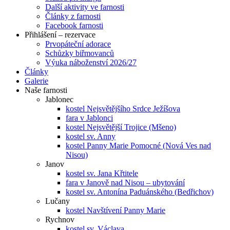
Další aktivity ve farnosti
Články z farnosti
Facebook farnosti
Přihlášení – rezervace
Prvopáteční adorace
Schůzky biřmovanců
Výuka náboženství 2026/27
Články
Galerie
Naše farnosti
Jablonec
kostel Nejsvětějšího Srdce Ježíšova
fara v Jablonci
kostel Nejsvětější Trojice (Mšeno)
kostel sv. Anny
kostel Panny Marie Pomocné (Nová Ves nad
Nisou)
Janov
kostel sv. Jana Křtitele
fara v Janově nad Nisou – ubytování
kostel sv. Antonína Paduánského (Bedřichov)
Lučany
kostel Navštívení Panny Marie
Rychnov
kostel sv. Václava