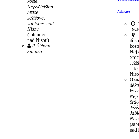
kostel
Nejsvětějšího
Adorace
Srdce
Ježíšova,
Jablonec nad
1
Nisou
19:3
(Jablonec
nad Nisou)
děka
P. Štěpán
kost
Smolen
Nejs
Srdc
Ježí
Jabl
Nis
Ozna
děka
koste
Nejs
Srdc
Ježí
Jabl
Niso
(Jab
nad 