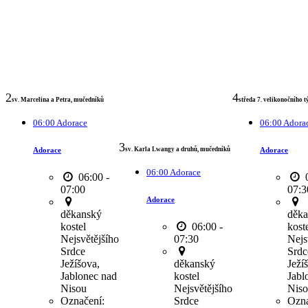
2
4
sv. Marcelina a Petra, mučedníků
středa 7. velikonočního t
06:00 Adorace
06:00 Adora
3
Adorace
Adorace
sv. Karla Lwangy a druhů, mučedníků
06:00 Adorace
06:00 -
0
07:00
07:3
Adorace
děkanský
děka
kostel
06:00 -
kost
Nejsvětějšího
07:30
Nejs
Srdce
Srdc
Ježíšova,
děkanský
Ježí
Jablonec nad
kostel
Jabl
Nisou
Nejsvětějšího
Nis
Označení:
Srdce
Ozna