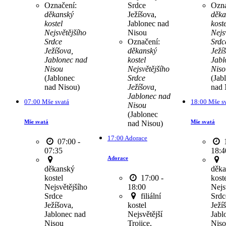
Označení:
Srdce
Ozna
děkanský
Ježíšova,
děka
kostel
Jablonec nad
koste
Nejsvětějšího
Nisou
Nejs
Srdce
Označení:
Srdc
Ježíšova,
děkanský
Ježí
Jablonec nad
kostel
Jabl
Nisou
Nejsvětějšího
Niso
(Jablonec
Srdce
(Jab
nad Nisou)
Ježíšova,
nad 
Jablonec nad
07:00 Mše svatá
18:00 Mše s
Nisou
(Jablonec
Mše svatá
Mše svatá
nad Nisou)
17:00 Adorace
07:00 -
1
07:35
18:4
Adorace
děkanský
děka
kostel
17:00 -
kost
Nejsvětějšího
18:00
Nejs
Srdce
filiální
Srdc
Ježíšova,
kostel
Ježí
Jablonec nad
Nejsvětější
Jabl
Nisou
Trojice,
Nis