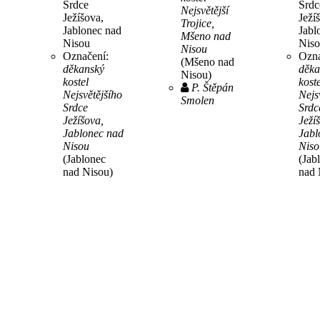
Srdce
Srdc
Nejsvětější
Ježíšova,
Ježí
Trojice,
Jablonec nad
Jabl
Mšeno nad
Nisou
Nis
Nisou
Označení:
Ozna
(Mšeno nad
děkanský
děka
Nisou)
kostel
koste
P. Štěpán
Nejsvětějšího
Nejs
Smolen
Srdce
Srdc
Ježíšova,
Ježí
Jablonec nad
Jabl
Nisou
Niso
(Jablonec
(Jab
nad Nisou)
nad 