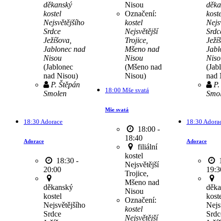
děkanský
Nisou
děka
kostel
Označení:
koste
Nejsvětějšího
kostel
Nejs
Srdce
Nejsvětější
Srdc
Ježíšova,
Trojice,
Ježí
Jablonec nad
Mšeno nad
Jabl
Nisou
Nisou
Niso
(Jablonec
(Mšeno nad
(Jab
nad Nisou)
Nisou)
nad 
P. Štěpán
P.
18:00 Mše svatá
Smolen
Smo
Mše svatá
18:30 Adorace
18:30 Adora
18:00 -
18:40
Adorace
Adorace
filiální
kostel
18:30 -
1
Nejsvětější
20:00
19:3
Trojice,
Mšeno nad
děkanský
děka
Nisou
kostel
kost
Označení:
Nejsvětějšího
Nejs
kostel
Srdce
Srdc
Nejsvětější