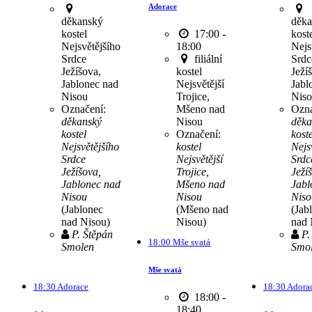
Adorace
děkanský
děka
kostel
17:00 -
kost
Nejsvětějšího
18:00
Nejs
Srdce
filiální
Srdc
Ježíšova,
kostel
Ježí
Jablonec nad
Nejsvětější
Jabl
Nisou
Trojice,
Nis
Označení:
Mšeno nad
Ozna
děkanský
Nisou
děka
kostel
Označení:
koste
Nejsvětějšího
kostel
Nejs
Srdce
Nejsvětější
Srdc
Ježíšova,
Trojice,
Ježí
Jablonec nad
Mšeno nad
Jabl
Nisou
Nisou
Niso
(Jablonec
(Mšeno nad
(Jab
nad Nisou)
Nisou)
nad 
P. Štěpán
P.
18:00 Mše svatá
Smolen
Smo
Mše svatá
18:30 Adorace
18:30 Adora
18:00 -
18:40