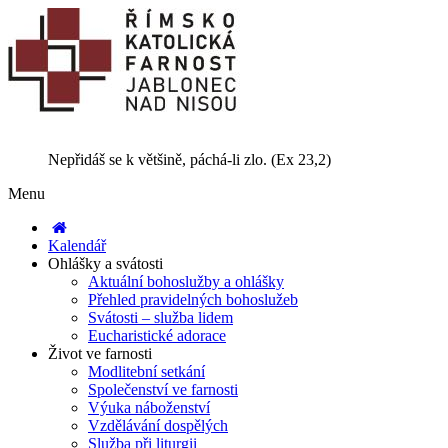
Nepřidáš se k většině, páchá-li zlo. (Ex 23,2)
Menu
Kalendář
Ohlášky a svátosti
Aktuální bohoslužby a ohlášky
Přehled pravidelných bohoslužeb
Svátosti – služba lidem
Eucharistické adorace
Život ve farnosti
Modlitební setkání
Společenství ve farnosti
Výuka náboženství
Vzdělávání dospělých
Služba při liturgii