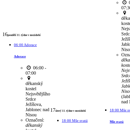
0
07:3
děka
kost
Nejs
Srdc
16
pondělí 11. týdne v mezidobí
Ježí
Jabl
06:00 Adorace
Nis
Ozna
Adorace
děka
koste
06:00 -
Nejs
07:00
Srdc
Ježí
děkanský
Jabl
kostel
Niso
Nejsvětějšího
(Jab
Srdce
nad 
Ježíšova,
Jablonec nad
17
18:00 Mše s
úterý 11. týdne v mezidobí
Nisou
Označení:
18:00 Mše svatá
Mše svatá
děkanský