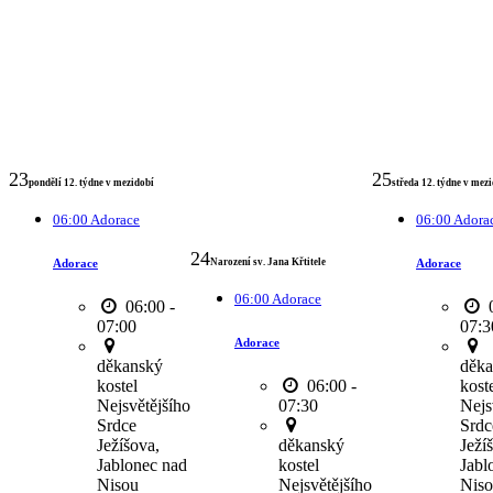
23
25
pondělí 12. týdne v mezidobí
středa 12. týdne v mez
06:00 Adorace
06:00 Adora
24
Adorace
Adorace
Narození sv. Jana Křtitele
06:00 Adorace
06:00 -
0
07:00
07:3
Adorace
děkanský
děka
kostel
06:00 -
kost
Nejsvětějšího
07:30
Nejs
Srdce
Srdc
Ježíšova,
děkanský
Ježí
Jablonec nad
kostel
Jabl
Nisou
Nejsvětějšího
Nis