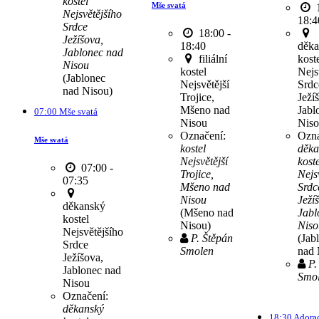
kostel
Mše svatá
1
Nejsvětějšího
18:4
Srdce
18:00 -
Ježíšova,
děka
18:40
Jablonec nad
kost
filiální
Nisou
Nejs
kostel
(Jablonec
Srdc
Nejsvětější
nad Nisou)
Ježí
Trojice,
Jabl
Mšeno nad
07:00 Mše svatá
Nis
Nisou
Ozna
Označení:
Mše svatá
děka
kostel
koste
Nejsvětější
07:00 -
Nejs
Trojice,
07:35
Srdc
Mšeno nad
Ježí
Nisou
děkanský
Jabl
(Mšeno nad
kostel
Niso
Nisou)
Nejsvětějšího
(Jab
P. Štěpán
Srdce
nad 
Smolen
Ježíšova,
P.
Jablonec nad
Smo
Nisou
Označení:
děkanský
18:30 Adora