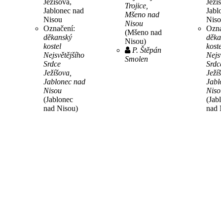
Ježíšova,
Ježí
Trojice,
Jablonec nad
Jabl
Mšeno nad
Nisou
Nis
Nisou
Označení:
Ozna
(Mšeno nad
děkanský
děka
Nisou)
kostel
koste
P. Štěpán
Nejsvětějšího
Nejs
Smolen
Srdce
Srdc
Ježíšova,
Ježí
Jablonec nad
Jabl
Nisou
Niso
(Jablonec
(Jab
nad Nisou)
nad 