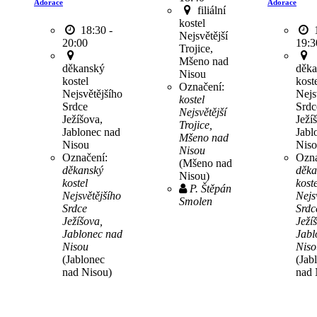
Adorace
Adorace
filiální
kostel
18:30 -
1
Nejsvětější
20:00
19:3
Trojice,
Mšeno nad
děkanský
děka
Nisou
kostel
kost
Označení:
Nejsvětějšího
Nejs
kostel
Srdce
Srdc
Nejsvětější
Ježíšova,
Ježí
Trojice,
Jablonec nad
Jabl
Mšeno nad
Nisou
Nis
Nisou
Označení:
Ozna
(Mšeno nad
děkanský
děka
Nisou)
kostel
koste
P. Štěpán
Nejsvětějšího
Nejs
Smolen
Srdce
Srdc
Ježíšova,
Ježí
Jablonec nad
Jabl
Nisou
Niso
(Jablonec
(Jab
nad Nisou)
nad 