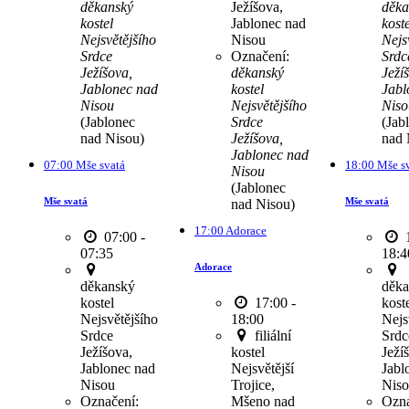
děkanský
Ježíšova,
děka
kostel
Jablonec nad
koste
Nejsvětějšího
Nisou
Nejs
Srdce
Označení:
Srdc
Ježíšova,
děkanský
Ježí
Jablonec nad
kostel
Jabl
Nisou
Nejsvětějšího
Niso
(Jablonec
Srdce
(Jab
nad Nisou)
Ježíšova,
nad 
Jablonec nad
07:00 Mše svatá
18:00 Mše s
Nisou
(Jablonec
Mše svatá
Mše svatá
nad Nisou)
17:00 Adorace
07:00 -
1
07:35
18:4
Adorace
děkanský
děka
kostel
17:00 -
kost
Nejsvětějšího
18:00
Nejs
Srdce
filiální
Srdc
Ježíšova,
kostel
Ježí
Jablonec nad
Nejsvětější
Jabl
Nisou
Trojice,
Nis
Označení:
Mšeno nad
Ozna