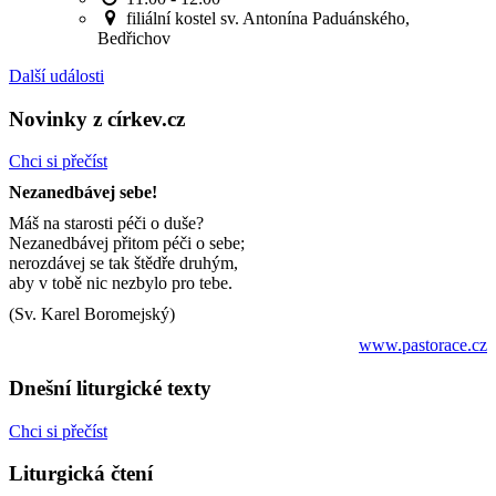
filiální kostel sv. Antonína Paduánského,
Bedřichov
Další události
Novinky z církev.cz
Chci si přečíst
Nezanedbávej sebe!
Máš na starosti péči o duše?
Nezanedbávej přitom péči o sebe;
nerozdávej se tak štědře druhým,
aby v tobě nic nezbylo pro tebe.
(Sv. Karel Boromejský)
www.pastorace.cz
Dnešní liturgické texty
Chci si přečíst
Liturgická čtení