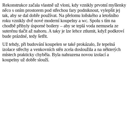
Rekonstrukce začala vlastně už vloni, kdy vznikly prvotní myšlenky
něco s oním prostorem pod střechou fary podniknout, vylepšit jej
tak, aby se dal dobře používat. Na přelomu loňského a letošního
roku vznikly dvě nové moderní koupelny a wc. Spolu s tím na
chodbě přibyly úsporné boilery – aby se teplá voda nemusela ze
suterénu tlačit až nahoru. A taky je lze lehce ztlumit, když podkroví
bude prázdné, tedy šetřit.
Už tehdy, při budování koupelen se také prokázalo, že tepelná
izolace střechy a venkovních stěn zcela dosloužila a na některých
místech prakticky chyběla. Byla nahrazena novou izolací a
koupelny už dobře slouží.