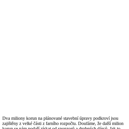
Dva miliony korun na plánované stavební úpravy podkroví jsou
zajištěny z velké části z farního rozpočtu. Doufáme, že další milion
korun se nám podaří získat od sponzorů a drobných dárců. Jak to