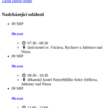
Zaslat žádost online
Nadcházející události
09
SRP
Mše svatá
07:30 - 08:30
farní kostel sv. Václava, Rychnov u Jablonce nad
Nisou
09
SRP
Mše svatá
09:30 - 10:30
děkanský kostel Nejsvětějšího Srdce Ježíšova,
Jablonec nad Nisou
09
SRP
Mše svatá
11:00 - 12:00