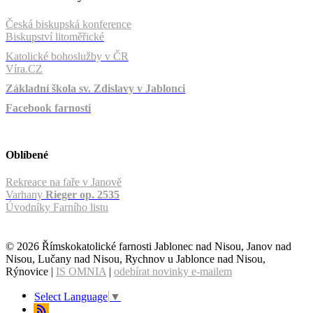
Česká biskupská konference
Biskupství litoměřické
Katolické bohoslužby v ČR
Víra.CZ
Základní škola sv. Zdislavy v Jablonci
Facebook farnosti
Oblíbené
Rekreace na faře v Janově
Varhany
Rieger op. 2535
Úvodníky Farního listu
© 2026 Římskokatolické farnosti Jablonec nad Nisou, Janov nad
Nisou, Lučany nad Nisou, Rychnov u Jablonce nad Nisou,
Rýnovice |
IS OMNIA
|
odebírat novinky e-mailem
Select Language
▼