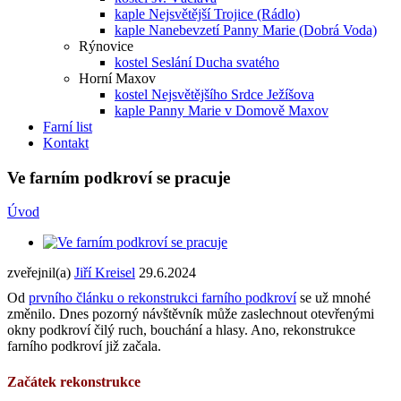
kaple Nejsvětější Trojice (Rádlo)
kaple Nanebevzetí Panny Marie (Dobrá Voda)
Rýnovice
kostel Seslání Ducha svatého
Horní Maxov
kostel Nejsvětějšího Srdce Ježíšova
kaple Panny Marie v Domově Maxov
Farní list
Kontakt
Ve farním podkroví se pracuje
Úvod
zveřejnil(a)
Jiří Kreisel
29.6.2024
Od
prvního článku o rekonstrukci farního podkroví
se už mnohé
změnilo. Dnes pozorný návštěvník může zaslechnout otevřenými
okny podkroví čilý ruch, bouchání a hlasy. Ano, rekonstrukce
farního podkroví již začala.
Začátek rekonstrukce