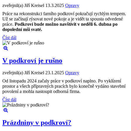
zveřejnil(a) Jiří Kreisel
13.3.2025
Opravy
Práce na rekonstrukci farního podkroví pokračují rychlým tempem.
Už se začínají rýsovat nové pokoje a je vidět ta spousta odvedené
práce.
Podkroví bude možno navštívit v neděli 6. dubna po
dopolední mši svaté.
Číst dál
V podkroví je rušno
zveřejnil(a) Jiří Kreisel
23.1.2025
Opravy
Od listopadu 2024 začaly práce v podkroví naplno. Po vyklízení
prostor a všech přípravných pracích bylo konečně vydáno stavební
povolení a mohla nastoupit odborná firma.
Číst dál
Prázdniny v podkroví?