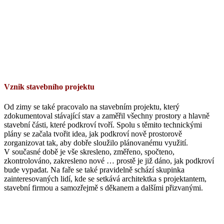
Vznik stavebního projektu
Od zimy se také pracovalo na stavebním projektu, který
zdokumentoval stávající stav a zaměřil všechny prostory a hlavně
stavební části, které podkroví tvoří. Spolu s těmito technickými
plány se začala tvořit idea, jak podkroví nově prostorově
zorganizovat tak, aby dobře sloužilo plánovanému využití.
V současné době je vše skresleno, změřeno, spočteno,
zkontrolováno, zakresleno nové … prostě je již dáno, jak podkroví
bude vypadat. Na faře se také pravidelně schází skupinka
zainteresovaných lidí, kde se setkává architektka s projektantem,
stavební firmou a samozřejmě s děkanem a dalšími přizvanými.