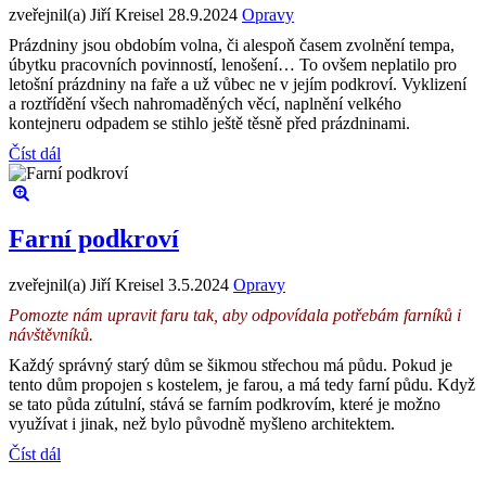
zveřejnil(a) Jiří Kreisel
28.9.2024
Opravy
Prázdniny jsou obdobím volna, či alespoň časem zvolnění tempa,
úbytku pracovních povinností, lenošení… To ovšem neplatilo pro
letošní prázdniny na faře a už vůbec ne v jejím podkroví. Vyklizení
a roztřídění všech nahromaděných věcí, naplnění velkého
kontejneru odpadem se stihlo ještě těsně před prázdninami.
Číst dál
Farní podkroví
zveřejnil(a) Jiří Kreisel
3.5.2024
Opravy
Pomozte nám upravit faru tak, aby odpovídala potřebám farníků i
návštěvníků.
Každý správný starý dům se šikmou střechou má půdu. Pokud je
tento dům propojen s kostelem, je farou, a má tedy farní půdu. Když
se tato půda zútulní, stává se farním podkrovím, které je možno
využívat i jinak, než bylo původně myšleno architektem.
Číst dál