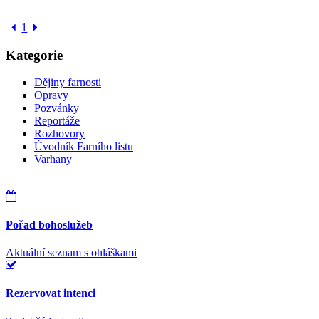
1
Kategorie
Dějiny farnosti
Opravy
Pozvánky
Reportáže
Rozhovory
Úvodník Farního listu
Varhany
Pořad bohoslužeb
Aktuální seznam s ohláškami
Rezervovat intenci