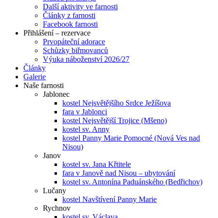
Další aktivity ve farnosti
Články z farnosti
Facebook farnosti
Přihlášení – rezervace
Prvopáteční adorace
Schůzky biřmovanců
Výuka náboženství 2026/27
Články
Galerie
Naše farnosti
Jablonec
kostel Nejsvětějšího Srdce Ježíšova
fara v Jablonci
kostel Nejsvětější Trojice (Mšeno)
kostel sv. Anny
kostel Panny Marie Pomocné (Nová Ves nad
Nisou)
Janov
kostel sv. Jana Křtitele
fara v Janově nad Nisou – ubytování
kostel sv. Antonína Paduánského (Bedřichov)
Lučany
kostel Navštívení Panny Marie
Rychnov
kostel sv. Václava