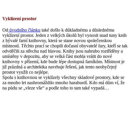
Vyklízení prostor
Od
úvodního článku
také došlo k důkladnému a důslednému
vyklízení prostor. Jeden z velkých úkolů byl vynosit snad tuny knih
z bývalé farní knihovny, která se stane novou společenskou
místností. Těchto prací se chopili dočasní obyvatelé fary, kteří se tak
odvděčili za střechu nad hlavou. Knihy jsou nahrubo roztříděny a
umístěny v depozitu, aby se velká část mohla vrátit do nové
knihovny v přízemí, kde bude lépe dostupná farníkům. Místnost je
již prázdná a architektka navrhuje řešení, jak tento neobyčejný
prostor využít co nejlépe.
Spolu s knihovnou se vyklízely všechny skladové prostory, kde se
za mnoho let nashromáždilo mnoho haraburdí. Kdo má dům ví, že
na půdu se „vleze vše“ a podle toho to tam také vypadá…