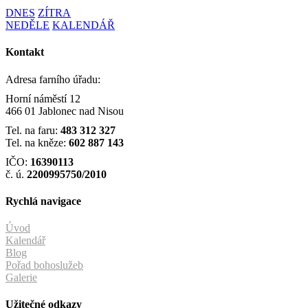
DNES
ZÍTRA
NEDĚLE
KALENDÁŘ
Kontakt
Adresa farního úřadu:
Horní náměstí 12
466 01 Jablonec nad Nisou
Tel. na faru:
483 312 327
Tel. na kněze:
602 887 143
IČO:
16390113
č. ú.
2200995750/2010
Rychlá navigace
Úvod
Kalendář
Blog
Pořad bohoslužeb
Galerie
Užitečné odkazy