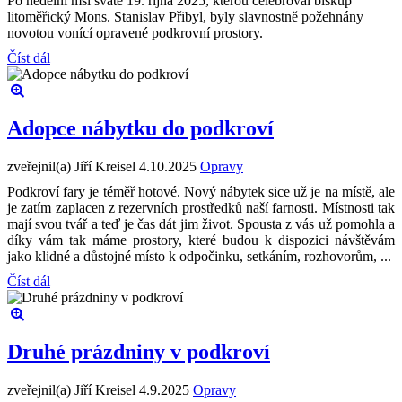
Po nedělní mši svaté 19. října 2025, kterou celebroval biskup
litoměřický Mons. Stanislav Přibyl, byly slavnostně požehnány
novotou vonící opravené podkrovní prostory.
Číst dál
Adopce nábytku do podkroví
zveřejnil(a) Jiří Kreisel
4.10.2025
Opravy
Podkroví fary je téměř hotové. Nový nábytek sice už je na místě, ale
je zatím zaplacen z rezervních prostředků naší farnosti. Místnosti tak
mají svou tvář a teď je čas dát jim život. Spousta z vás už pomohla a
díky vám tak máme prostory, které budou k dispozici návštěvám
jako klidné a důstojné místo k odpočinku, setkáním, rozhovorům, ...
Číst dál
Druhé prázdniny v podkroví
zveřejnil(a) Jiří Kreisel
4.9.2025
Opravy