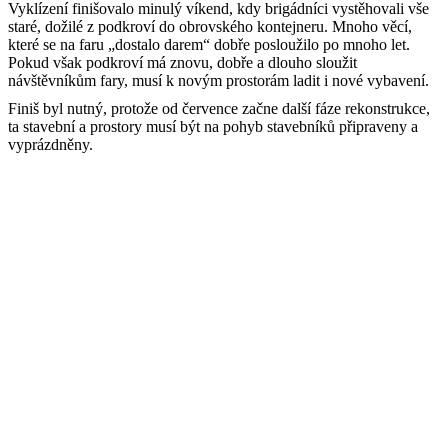
Vyklízení finišovalo minulý víkend, kdy brigádníci vystěhovali vše
staré, dožilé z podkroví do obrovského kontejneru. Mnoho věcí,
které se na faru „dostalo darem“ dobře posloužilo po mnoho let.
Pokud však podkroví má znovu, dobře a dlouho sloužit
návštěvníkům fary, musí k novým prostorám ladit i nové vybavení.
Finiš byl nutný, protože od července začne další fáze rekonstrukce,
ta stavební a prostory musí být na pohyb stavebníků připraveny a
vyprázdněny.