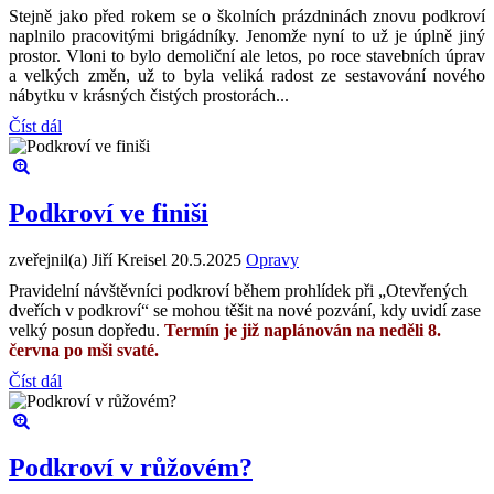
Stejně jako před rokem se o školních prázdninách znovu podkroví
naplnilo pracovitými brigádníky. Jenomže nyní to už je úplně jiný
prostor. Vloni to bylo demoliční ale letos, po roce stavebních úprav
a velkých změn, už to byla veliká radost ze sestavování nového
nábytku v krásných čistých prostorách...
Číst dál
Podkroví ve finiši
zveřejnil(a) Jiří Kreisel
20.5.2025
Opravy
Pravidelní návštěvníci podkroví během prohlídek při „Otevřených
dveřích v podkroví“ se mohou těšit na nové pozvání, kdy uvidí zase
velký posun dopředu.
Termín je již naplánován na neděli 8.
června po mši svaté.
Číst dál
Podkroví v růžovém?