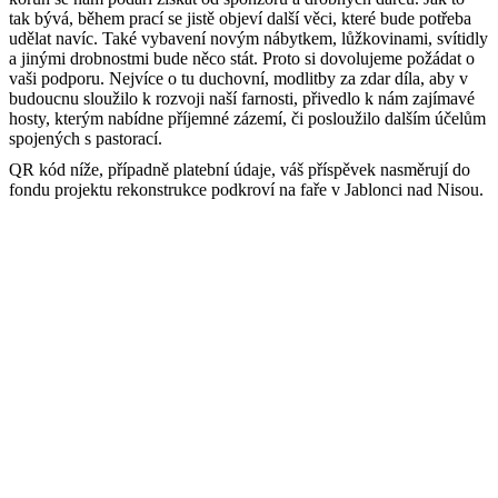
tak bývá, během prací se jistě objeví další věci, které bude potřeba
udělat navíc. Také vybavení novým nábytkem, lůžkovinami, svítidly
a jinými drobnostmi bude něco stát. Proto si dovolujeme požádat o
vaši podporu. Nejvíce o tu duchovní, modlitby za zdar díla, aby v
budoucnu sloužilo k rozvoji naší farnosti, přivedlo k nám zajímavé
hosty, kterým nabídne příjemné zázemí, či posloužilo dalším účelům
spojených s pastorací.
QR kód níže, případně platební údaje, váš příspěvek nasměrují do
fondu projektu rekonstrukce podkroví na faře v Jablonci nad Nisou.