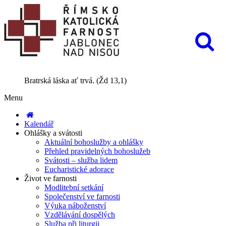
Bratrská láska ať trvá. (Žd 13,1)
Menu
Kalendář
Ohlášky a svátosti
Aktuální bohoslužby a ohlášky
Přehled pravidelných bohoslužeb
Svátosti – služba lidem
Eucharistické adorace
Život ve farnosti
Modlitební setkání
Společenství ve farnosti
Výuka náboženství
Vzdělávání dospělých
Služba při liturgii