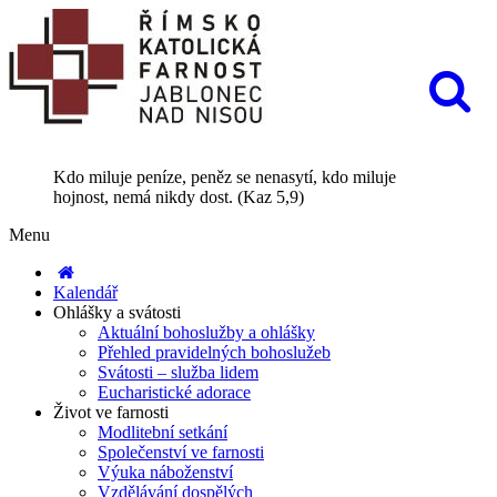
Kdo miluje peníze, peněz se nenasytí, kdo miluje
hojnost, nemá nikdy dost. (Kaz 5,9)
Menu
Kalendář
Ohlášky a svátosti
Aktuální bohoslužby a ohlášky
Přehled pravidelných bohoslužeb
Svátosti – služba lidem
Eucharistické adorace
Život ve farnosti
Modlitební setkání
Společenství ve farnosti
Výuka náboženství
Vzdělávání dospělých