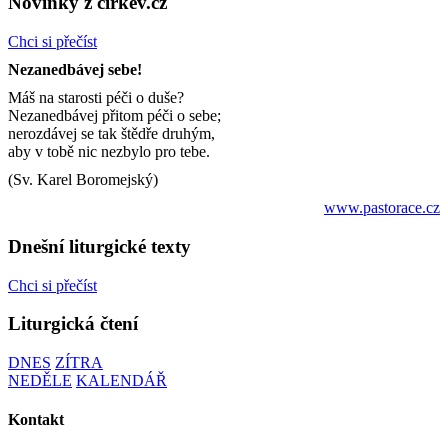
Novinky z církev.cz
Chci si přečíst
Nezanedbávej sebe!
Máš na starosti péči o duše?
Nezanedbávej přitom péči o sebe;
nerozdávej se tak štědře druhým,
aby v tobě nic nezbylo pro tebe.
(Sv. Karel Boromejský)
www.pastorace.cz
Dnešní liturgické texty
Chci si přečíst
Liturgická čtení
DNES
ZÍTRA
NEDĚLE
KALENDÁŘ
Kontakt