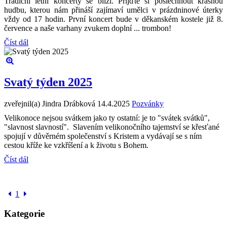
Tradiční letní koncerty se blíží. Přijďte si poslechnout krásnou
hudbu, kterou nám přináší zajímaví umělci v prázdninové úterky
vždy od 17 hodin. První koncert bude v děkanském kostele již 8.
července a naše varhany zvukem doplní ... trombon!
Číst dál
Svatý týden 2025
zveřejnil(a) Jindra Drábková
14.4.2025
Pozvánky
Velikonoce nejsou svátkem jako ty ostatní: je to "svátek svátků",
"slavnost slavností". Slavením velikonočního tajemství se křesťané
spojují v důvěrném společenství s Kristem a vydávají se s ním
cestou kříže ke vzkříšení a k životu s Bohem.
Číst dál
1
Kategorie