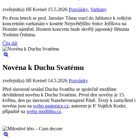
zveřejnil(a) Jiří Kreisel
15.5.2026
Pozvánky
,
Varhany
Po dvou letech se prof. Jaroslav Tůma vrací do Jablonce k velkým
koncertním varhanám v kostele Nejsvětějšího Srdce Ježíšova na
Horním náměstí. Hostem koncertu bude skvělý japonský flétnista
Yoshimi Óshima.
Číst dál
Novéna k Duchu Svatému
zveřejnil(a) Jiří Kreisel
14.5.2026
Pozvánky
Před slavností seslání Ducha Svatého se společně modlíme
devítidenní novénu k Duchu Svatému. První den novény je 15.
května, den po slavnosti Nanebevstoupení Páně. Texty k zamyšlení i
novéna jsou na
webu pastorace.cz
, autorem je P. Vojtěch Kodet,
případně na
webu modlitba.cz
.