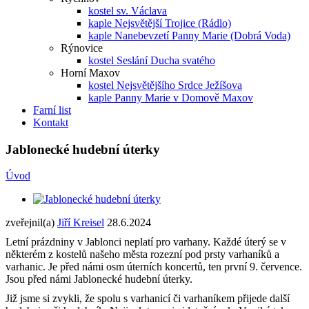
kostel sv. Václava
kaple Nejsvětější Trojice (Rádlo)
kaple Nanebevzetí Panny Marie (Dobrá Voda)
Rýnovice
kostel Seslání Ducha svatého
Horní Maxov
kostel Nejsvětějšího Srdce Ježíšova
kaple Panny Marie v Domově Maxov
Farní list
Kontakt
Jablonecké hudební úterky
Úvod
zveřejnil(a)
Jiří Kreisel
28.6.2024
Letní prázdniny v Jablonci neplatí pro varhany. Každé úterý se v
některém z kostelů našeho města rozezní pod prsty varhaníků a
varhanic. Je před námi osm úterních koncertů, ten první 9. července.
Jsou před námi Jablonecké hudební úterky.
Již jsme si zvykli, že spolu s varhanicí či varhaníkem přijede další