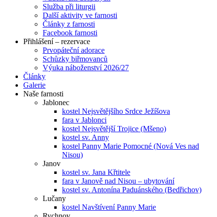
Služba při liturgii
Další aktivity ve farnosti
Články z farnosti
Facebook farnosti
Přihlášení – rezervace
Prvopáteční adorace
Schůzky biřmovanců
Výuka náboženství 2026/27
Články
Galerie
Naše farnosti
Jablonec
kostel Nejsvětějšího Srdce Ježíšova
fara v Jablonci
kostel Nejsvětější Trojice (Mšeno)
kostel sv. Anny
kostel Panny Marie Pomocné (Nová Ves nad
Nisou)
Janov
kostel sv. Jana Křtitele
fara v Janově nad Nisou – ubytování
kostel sv. Antonína Paduánského (Bedřichov)
Lučany
kostel Navštívení Panny Marie
Rychnov