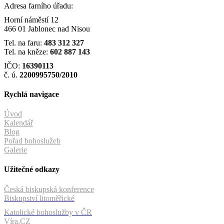
Adresa farního úřadu:
Horní náměstí 12
466 01 Jablonec nad Nisou
Tel. na faru:
483 312 327
Tel. na kněze:
602 887 143
IČO:
16390113
č. ú.
2200995750/2010
Rychlá navigace
Úvod
Kalendář
Blog
Pořad bohoslužeb
Galerie
Užitečné odkazy
Česká biskupská konference
Biskupství litoměřické
Katolické bohoslužby v ČR
Víra.CZ