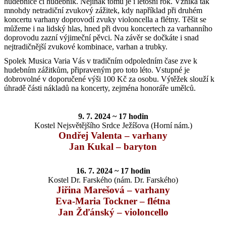
hudebnice či hudebník. Nejinak tomu je i letošní rok. Vzniká tak
mnohdy netradiční zvukový zážitek, kdy například při druhém
koncertu varhany doprovodí zvuky violoncella a flétny. Těšit se
můžeme i na lidský hlas, hned při dvou koncertech za varhanního
doprovodu zazní výjimeční pěvci. Na závěr se dočkáte i snad
nejtradičnější zvukové kombinace, varhan a trubky.
Spolek Musica Varia Vás v tradičním odpoledním čase zve k
hudebním zážitkům, připraveným pro toto léto. Vstupné je
dobrovolné v doporučené výši 100 Kč za osobu. Výtěžek slouží k
úhradě části nákladů na koncerty, zejména honoráře umělců.
9. 7. 2024 ~ 17 hodin
Kostel Nejsvětějšího Srdce Ježíšova (Horní nám.)
Ondřej Valenta – varhany
Jan Kukal – baryton
16. 7. 2024 ~ 17 hodin
Kostel Dr. Farského (nám. Dr. Farského)
Jiřina Marešová – varhany
Eva-Maria Tockner – flétna
Jan Žďánský – violoncello