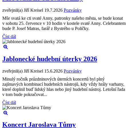
zveřejnil(a) Jiří Kreisel
19.7.2026
Pozvánky
Mše svatá ke cti svaté Anny, patronky našeho města, se bude konat
v sobotu 25. července v 10 hodin v kostele svaté Anny. Celebrantem
bude P. Josef Matras, farář z Bystrého u Poličky.
Číst dál
Jablonecké hudební úterky 2026
zveřejnil(a) Jiří Kreisel
15.6.2026
Pozvánky
Minulý ročník prázdninových úterních koncertů byl plný
zajímavých kombinací hudebních nástrojů, kdy vždy hrály varhany,
které doplnil buď lidský hlas nebo jiný hudební nástroj. Letošní řada
v tom bude pokračovat...
Číst dál
Koncert Jaroslava Tůmy