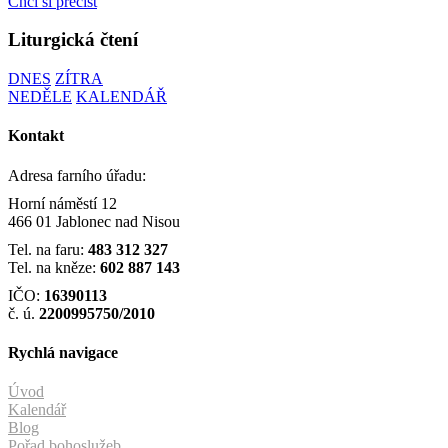
Chci si přečíst
Liturgická čtení
DNES
ZÍTRA
NEDĚLE
KALENDÁŘ
Kontakt
Adresa farního úřadu:
Horní náměstí 12
466 01 Jablonec nad Nisou
Tel. na faru:
483 312 327
Tel. na kněze:
602 887 143
IČO:
16390113
č. ú.
2200995750/2010
Rychlá navigace
Úvod
Kalendář
Blog
Pořad bohoslužeb