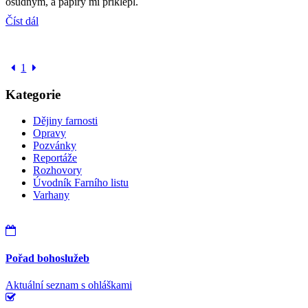
osudným, a papíry mi přiklepl.
Číst dál
1
Kategorie
Dějiny farnosti
Opravy
Pozvánky
Reportáže
Rozhovory
Úvodník Farního listu
Varhany
Pořad bohoslužeb
Aktuální seznam s ohláškami