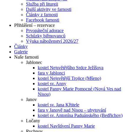
Služba při liturgii
Další aktivity ve farnosti
Články z farnosti
Facebook farnosti
Přihlášení – rezervace
Prvopáteční adorace
Schůzky biřmovanců
Výuka náboženství 2026/27
Články
Galerie
Naše farnosti
Jablonec
kostel Nejsvětějšího Srdce Ježíšova
fara v Jablonci
kostel Nejsvětější Trojice (Mšeno)
kostel sv. Anny
kostel Panny Marie Pomocné (Nová Ves nad
Nisou)
Janov
kostel sv. Jana Křtitele
fara v Janově nad Nisou – ubytování
kostel sv. Antonína Paduánského (Bedřichov)
Lučany
kostel Navštívení Panny Marie
Rychnov