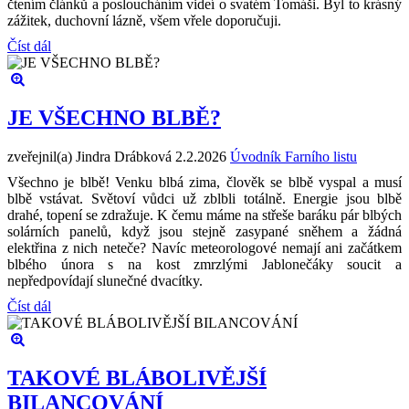
čtením článků a posloucháním videí o svatém Tomáši. Byl to krásný
zážitek, duchovní lázně, všem vřele doporučuji.
Číst dál
JE VŠECHNO BLBĚ?
zveřejnil(a) Jindra Drábková
2.2.2026
Úvodník Farního listu
Všechno je blbě! Venku blbá zima, člověk se blbě vyspal a musí
blbě vstávat. Světoví vůdci už zblbli totálně. Energie jsou blbě
drahé, topení se zdražuje. K čemu máme na střeše baráku pár blbých
solárních panelů, když jsou stejně zasypané sněhem a žádná
elektřina z nich neteče? Navíc meteorologové nemají ani začátkem
blbého února s na kost zmrzlými Jablonečáky soucit a
nepředpovídají slunečné dvacítky.
Číst dál
TAKOVÉ BLÁBOLIVĚJŠÍ
BILANCOVÁNÍ