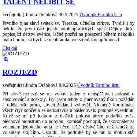
TALENT NELÍBIT SE
zveřejnil(a) Jindra Drábková
30.9.2025
Úvodník Farního listu
Prvního října slaví svátek sv. Terezka, učitelka církve. Tvrdil-li by
někdo, že první část jejich autobiografických spisů Dějiny duše,
popisující dětství světice, lačně pozřel na posezení během několika
málo hodin, asi bych se neubránila podezření z neupřímnosti.
Číst dál
ROZJEZD
zveřejnil(a) Jindra Drábková
8.9.2025
Úvodník Farního listu
Při slově rozjezd se mi vybaví jeden z neúspěšných pokusů o
absolvování autoškoly. Byl jsem tehdy o jmenovaný úkon požádán
a udělal vše proto, abych žadateli vyhověl. Nicméně koordinace
všech čtyř končetin se nedostavila a následovalo potupné vysednutí.
Když se mi při jednom z dalších pokusů přece podařilo uvést
plechové monstrum do pohybu, komisař pochopil, že skoropáter za
volantem jedoucího auta je něco ještě děsivějšího než tentýž za
volantem stojícího. Usoudil, že podruhé by se mu to mohlo stát