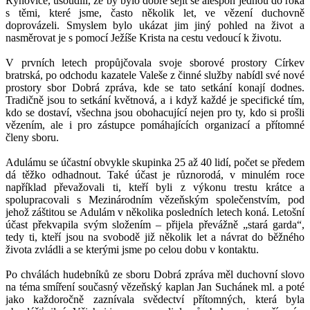
Rýnovice, usoudili, že by bylo dobré sejít se alespoň jednou do roka
s těmi, které jsme, často několik let, ve vězení duchovně
doprovázeli. Smyslem bylo ukázat jim jiný pohled na život a
nasměrovat je s pomocí Ježíše Krista na cestu vedoucí k životu.
V prvních letech propůjčovala svoje sborové prostory Církev
bratrská, po odchodu kazatele Valeše z činné služby nabídl své nové
prostory sbor Dobrá zpráva, kde se tato setkání konají dodnes.
Tradičně jsou to setkání květnová, a i když každé je specifické tím,
kdo se dostaví, všechna jsou obohacující nejen pro ty, kdo si prošli
vězením, ale i pro zástupce pomáhajících organizací a přítomné
členy sboru.
Adulámu se účastní obvykle skupinka 25 až 40 lidí, počet se předem
dá těžko odhadnout. Také účast je různorodá, v minulém roce
například převažovali ti, kteří byli z výkonu trestu krátce a
spolupracovali s Mezinárodním vězeňským společenstvím, pod
jehož záštitou se Adulám v několika posledních letech koná. Letošní
účast překvapila svým složením – přijela převážně „stará garda“,
tedy ti, kteří jsou na svobodě již několik let a návrat do běžného
života zvládli a se kterými jsme po celou dobu v kontaktu.
Po chválách hudebníků ze sboru Dobrá zpráva měl duchovní slovo
na téma smíření současný vězeňský kaplan Jan Suchánek ml. a poté
jako každoročně zaznívala svědectví přítomných, která byla