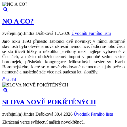
NO A CO?
zveřejnil(a) Jindra Drábková
1.7.2026
Úvodník Farního listu
Jaro roku 1893 přineslo Jablonci dvě novinky: v rámci skromné
slavnosti byla otevřena nová okresní nemocnice, řadící se toho času
se sto třiceti lůžky a několika pavilony mezi nejlépe vybavené v
Čechách, a město obdrželo cenný import v podobě sedmi sester
boromejek, příslušnic kongregace Milosrdných sester sv. Karla
Boromejského, které se v nově zbudované nemocnici ujaly péče o
nemocné a následně zde více než padesát let sloužily.
Číst dál
SLOVA NOVĚ POKŘTĚNÝCH
zveřejnil(a) Jindra Drábková
30.4.2026
Úvodník Farního listu
Zkrácená verze svědectví našich novokřtěnců.