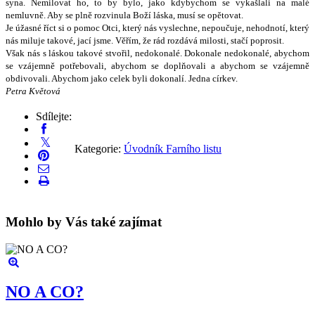
syna. Nemilovat ho, to by bylo, jako kdybychom se vyka
š
lali na malé
nemluvn
ě
. Aby se pln
ě
rozvinula Bo
ž
í láska, musí se op
ě
tovat.
Je ú
ž
asné
ř
íct si o pomoc Otci, kter
ý
nás vyslechne, nepou
č
uje, nehodnotí, kter
ý
nás miluje takové, jací jsme. V
ěř
ím,
ž
e rád rozdává milosti, sta
č
í poprosit.
V
š
ak nás s láskou takové stvo
ř
il, nedokonalé. Dokonale nedokonalé, abychom
se vzájemn
ě
pot
ř
ebovali, abychom se dopl
ň
ovali a abychom se vzájemn
ě
obdivovali. Abychom jako celek byli dokonalí. Jedna církev.
Petra Kv
ě
tová
Sdílejte:
Kategorie:
Úvodník Farního listu
Mohlo by Vás také zajímat
NO A CO?