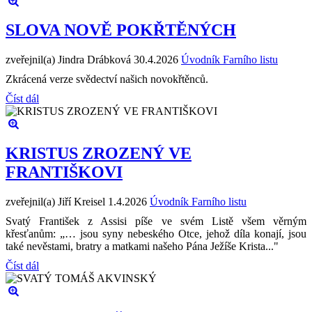
SLOVA NOVĚ POKŘTĚNÝCH
zveřejnil(a) Jindra Drábková
30.4.2026
Úvodník Farního listu
Zkrácená verze svědectví našich novokřtěnců.
Číst dál
KRISTUS ZROZENÝ VE
FRANTIŠKOVI
zveřejnil(a) Jiří Kreisel
1.4.2026
Úvodník Farního listu
Svatý František z Assisi píše ve svém Listě všem věrným
křesťanům: „… jsou syny nebeského Otce, jehož díla konají, jsou
také nevěstami, bratry a matkami našeho Pána Ježíše Krista..."
Číst dál