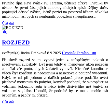
Prvního října slaví svátek sv. Terezka, učitelka církve. Tvrdil-li by
někdo, že první část jejich autobiografických spisů Dějiny duše,
popisující dětství světice, lačně pozřel na posezení během několika
málo hodin, asi bych se neubránila podezření z neupřímnosti.
Číst dál
ROZJEZD
zveřejnil(a) Jindra Drábková
8.9.2025
Úvodník Farního listu
Při slově rozjezd se mi vybaví jeden z neúspěšných pokusů o
absolvování autoškoly. Byl jsem tehdy o jmenovaný úkon požádán
a udělal vše proto, abych žadateli vyhověl. Nicméně koordinace
všech čtyř končetin se nedostavila a následovalo potupné vysednutí.
Když se mi při jednom z dalších pokusů přece podařilo uvést
plechové monstrum do pohybu, komisař pochopil, že skoropáter za
volantem jedoucího auta je něco ještě děsivějšího než tentýž za
volantem stojícího. Usoudil, že podruhé by se mu to mohlo stát
osudným, a papíry mi přiklepl.
Číst dál