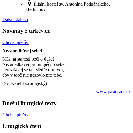
filiální kostel sv. Antonína Paduánského,
Bedřichov
Další události
Novinky z církev.cz
Chci si přečíst
Nezanedbávej sebe!
Máš na starosti péči o duše?
Nezanedbávej přitom péči o sebe;
nerozdávej se tak štědře druhým,
aby v tobě nic nezbylo pro tebe.
(Sv. Karel Boromejský)
www.pastorace.cz
Dnešní liturgické texty
Chci si přečíst
Liturgická čtení