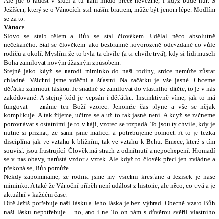
Ale jde o radost v srdci a tu nám nikdo p
ř
ece nevezme, i kdy
ž
bude h
ůř
. S
Je
ž
í
š
em, kter
ý
se o Vánocích stal na
š
ím bratrem, m
ůž
e b
ý
t jenom lépe. Modlím
se za to.
Vánoce
Slovo se stalo t
ě
lem a B
ů
h se stal
č
lov
ě
kem. Ud
ě
lal n
ě
co absolutn
ě
ne
č
ekaného. Stal se
č
lov
ě
kem jako bezbranné novorozen
ě
odevzdané do v
ů
le
rodi
čů
a okolí. Myslím,
ž
e to byla ta chvíle (a ta chvíle trvá), kdy si lidi museli
Boha zamilovat nov
ý
m ú
ž
asn
ý
m zp
ů
sobem.
Stejn
ě
jako kdy
ž
se narodí miminko do na
š
í rodiny, srdce nem
ůž
e z
ů
stat
chladné. V
š
ichni jsme vd
ěč
ní a
šť
astní. Na za
č
átku je v
š
e jasné. Chceme
d
ěť
átko zahrnout láskou. Je snadné se zamilovat do vlastního dít
ě
te, to je v nás
zakódované. A stejn
ý
kód je vepsán i d
ěť
átku. Instinktivn
ě
víme, jak to má
fungovat – známe ten Bo
ž
í vzorec. Jenom
ž
e
č
as plyne a v
š
e se n
ě
jak
komplikuje. A tak
ž
ijeme, u
č
íme se a u
ž
to tak jasné není. A kdy
ž
se za
č
neme
porovnávat s ostatními, je to v háji, vzorec se rozpadá. To jsou ty chvíle, kdy je
nutné si p
ř
iznat,
ž
e sami jsme mali
č
cí a pot
ř
ebujeme pomoct. A to je t
ěž
ká
disciplína jak ve vztahu k bli
ž
ním, tak ve vztahu k Bohu. Emoce, které s tím
souvisí, jsou frustrující.
Č
lov
ě
k má strach z odmítnutí a nepochopení. Hromadí
se v nás obavy, nar
ů
stá vzdor a vztek. Ale kdy
ž
to
č
lov
ě
k p
ř
eci jen zvládne a
p
ř
ekoná se, B
ů
h pom
ůž
e.
N
ě
kdy zapomínáme,
ž
e rodina jsme my v
š
ichni k
ř
es
ť
ané a Je
ž
í
š
ek je na
š
e
miminko. A také
ž
e Váno
č
ní p
ř
íb
ě
h není událost z historie, ale n
ě
co, co trvá a je
aktuální v ka
ž
dém
č
ase.
Dít
ě
Je
ž
í
š
pot
ř
ebuje na
š
i lásku a Jeho láska je bez v
ý
hrad. Obecn
ě
vzato B
ů
h
na
š
í lásku nepot
ř
ebuje… no, ano i ne. To on nám s d
ů
v
ě
rou sv
ěř
il vlastního