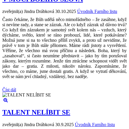
zveřejnil(a) Jindra Drábková
30.10.2025
Úvodník Farního listu
Často čekáme, že Bůh udělá něco mimořádného – že zasáhne, když
si nevíme rady, a stane se zázrak. Ale co když zázrak už dávno trvá?
Co když tím zázrakem je samotný svět kolem nás – vzduch, který
dýcháme, světlo, které se ráno probouzí, lidé, které potkáváme?
Možná jsme si na to všechno příliš zvykli, a proto už nevidíme, že
právě v tom je Bůh stále přítomen. Máme rádi jistoty a vysvětlení.
Věříme, že všechno má svou příčinu a následek. Boha, který by
„zasahoval“, si často neumíme představit – jako by tím porušoval
zákony, kterým rozumíme. Jenže tím ztrácíme schopnost vidět svět
jako dar – gratia. Z milosti, nikoliv nároku. Zapomínáme, že
všechno, co máme, jsme dostali gratis. A když se vytratí děkování,
svět se nám jeví chladný, vzdálený, bez naděje.
Číst dál
TALENT NELÍBIT SE
zveřejnil(a) Jindra Drábková
30.9.2025
Úvodník Farního listu