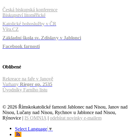
Česká biskupská konference
Biskupství litoměřické
Katolické bohoslužby v ČR
Víra.CZ
Základní škola sv. Zdislavy v Jablonci
Facebook farnosti
Oblíbené
Rekreace na faře v Janově
Varhany
Rieger op. 2535
Úvodníky Farního listu
© 2026 Římskokatolické farnosti Jablonec nad Nisou, Janov nad
Nisou, Lučany nad Nisou, Rychnov u Jablonce nad Nisou,
Rýnovice |
IS OMNIA
|
odebírat novinky e-mailem
Select Language
▼