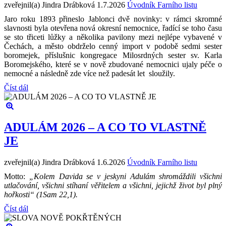
zveřejnil(a) Jindra Drábková
1.7.2026
Úvodník Farního listu
Jaro roku 1893 přineslo Jablonci dvě novinky: v rámci skromné
slavnosti byla otevřena nová okresní nemocnice, řadící se toho času
se sto třiceti lůžky a několika pavilony mezi nejlépe vybavené v
Čechách, a město obdrželo cenný import v podobě sedmi sester
boromejek, příslušnic kongregace Milosrdných sester sv. Karla
Boromejského, které se v nově zbudované nemocnici ujaly péče o
nemocné a následně zde více než padesát let sloužily.
Číst dál
ADULÁM 2026 – A CO TO VLASTNĚ
JE
zveřejnil(a) Jindra Drábková
1.6.2026
Úvodník Farního listu
Motto:
„Kolem Davida se v jeskyni Adulám shromáždili všichni
utlačování, všichni stíhaní věřitelem a všichni, jejichž život byl plný
hořkosti“ (1Sam 22,1).
Číst dál