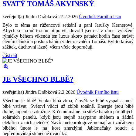
SVATÝ TOMÁŠ AKVINSKÝ
zveřejnil(a) Jindra Drábková
27.2.2026
Úvodník Farního listu
Bylo to téma na růžencové setkání u paní Jarušky Kernerové.
Abych se na ně trochu připravil, dovolil jsem si v rámci vyležení
rýmičky během víkendu ten luxus skoro patnáct hodin času strávit
čtením článků a posloucháním videí o svatém Tomáši. Byl to krásný
zážitek, duchovní lázně, všem vřele doporučuji.
Číst dál
JE VŠECHNO BLBĚ?
zveřejnil(a) Jindra Drábková
2.2.2026
Úvodník Farního listu
Všechno je blbě! Venku blbá zima, člověk se blbě vyspal a musí
blbě vstávat. Světoví vůdci už zblbli totálně. Energie jsou blbě
drahé, topení se zdražuje. K čemu máme na střeše baráku pár blbých
solárních panelů, když jsou stejně zasypané sněhem a žádná
elektřina z nich neteče? Navíc meteorologové nemají ani začátkem
blbého února s na kost zmrzlými Jablonečáky soucit a
nepředpovídají slunečné dvacítky.