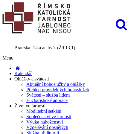
Bratrská láska ať trvá. (Žd 13,1)
Menu
Kalendář
Ohlášky a svátosti
Aktuální bohoslužby a ohlášky
Přehled pravidelných bohoslužeb
Svátosti – služba lidem
Eucharistické adorace
Život ve farnosti
Modlitební setkání
Společenství ve farnosti
Výuka náboženství
Vzdělávání dospělých
Služba při liturgii