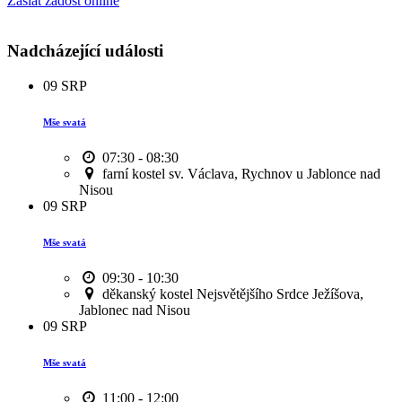
Zaslat žádost online
Nadcházející události
09
SRP
Mše svatá
07:30 - 08:30
farní kostel sv. Václava, Rychnov u Jablonce nad
Nisou
09
SRP
Mše svatá
09:30 - 10:30
děkanský kostel Nejsvětějšího Srdce Ježíšova,
Jablonec nad Nisou
09
SRP
Mše svatá
11:00 - 12:00