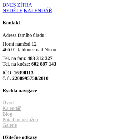
DNES
ZÍTRA
NEDĚLE
KALENDÁŘ
Kontakt
Adresa farního úřadu:
Horní náměstí 12
466 01 Jablonec nad Nisou
Tel. na faru:
483 312 327
Tel. na kněze:
602 887 143
IČO:
16390113
č. ú.
2200995750/2010
Rychlá navigace
Úvod
Kalendář
Blog
Pořad bohoslužeb
Galerie
Užitečné odkazy