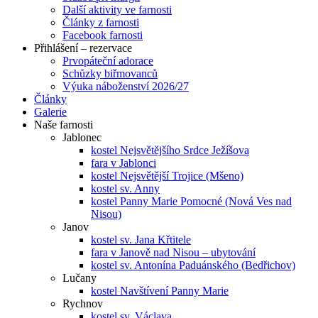
Další aktivity ve farnosti
Články z farnosti
Facebook farnosti
Přihlášení – rezervace
Prvopáteční adorace
Schůzky biřmovanců
Výuka náboženství 2026/27
Články
Galerie
Naše farnosti
Jablonec
kostel Nejsvětějšího Srdce Ježíšova
fara v Jablonci
kostel Nejsvětější Trojice (Mšeno)
kostel sv. Anny
kostel Panny Marie Pomocné (Nová Ves nad
Nisou)
Janov
kostel sv. Jana Křtitele
fara v Janově nad Nisou – ubytování
kostel sv. Antonína Paduánského (Bedřichov)
Lučany
kostel Navštívení Panny Marie
Rychnov
kostel sv. Václava