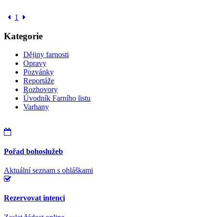
1
Kategorie
Dějiny farnosti
Opravy
Pozvánky
Reportáže
Rozhovory
Úvodník Farního listu
Varhany
Pořad bohoslužeb
Aktuální seznam s ohláškami
Rezervovat intenci