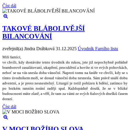
Číst dál
TAKOVÉ BLÁBOLIVĚJŠÍ
BILANCOVÁNÍ
zveřejnil(a) Jindra Drábková
31.12.2025
Úvodník Farního listu
Milí farníci,
ve chvíli, kdy dostáváte tento úvodník do rukou, jste ji
ž
nepochybn
ě
po
ř
ádn
ě
bramborov
ě
zasalátovaní, ukap
ř
ení, procuk
ř
ení a hovíte si ve sv
ý
ch pohovkách,
nebo
ť
se na vás snesla doba váno
č
ní. Naproti tomu na fará
ř
e ve chvíli, kdy se s
tímto úvodníkem mo
ř
í, se dosud váno
č
ní doba nesnesla. Sám práv
ě
sná
š
í dobu
adventní, a je proto nesnesiteln
ý
. Liturgií je toti
ž
pobízen k bd
ě
ní, zatímco by
po brzkém ranním rorání rad
ě
ji spal. Ka
ž
dopádn
ě
doufá,
ž
e se v blízké
budoucnosti máte zlat
ě
, a v
ěř
í,
ž
e tam za vámi ze sv
ý
ch fialov
ý
ch dne
š
k
ů č
asem
dorazí.
Číst dál
V MOCI BOŽÍHO SLOVA