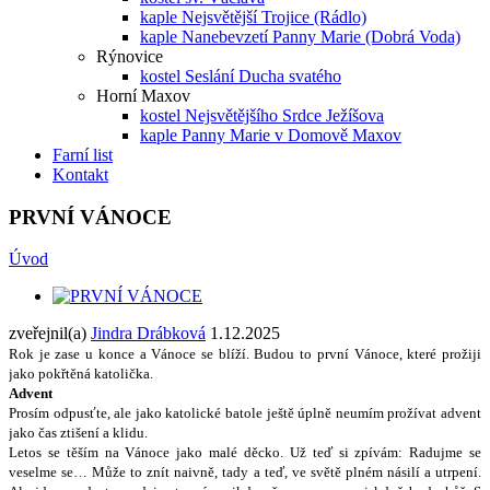
kaple Nejsvětější Trojice (Rádlo)
kaple Nanebevzetí Panny Marie (Dobrá Voda)
Rýnovice
kostel Seslání Ducha svatého
Horní Maxov
kostel Nejsvětějšího Srdce Ježíšova
kaple Panny Marie v Domově Maxov
Farní list
Kontakt
PRVNÍ VÁNOCE
Úvod
zveřejnil(a)
Jindra Drábková
1.12.2025
Rok je zase u konce a Vánoce se blí
ž
í. Budou to první Vánoce, které pro
ž
iji
jako pok
ř
t
ě
ná katoli
č
ka.
Advent
Prosím odpus
ť
te, ale jako katolické batole je
š
t
ě
úpln
ě
neumím pro
ž
ívat advent
jako
č
as zti
š
ení a klidu.
Letos se t
ěš
ím na Vánoce jako malé d
ě
cko. U
ž
te
ď
si zpívám: Radujme se
veselme se… M
ůž
e to znít naivn
ě
, tady a te
ď
, ve sv
ě
t
ě
plném násilí a utrpení.