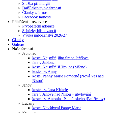
Služba při liturgii
Další aktivity ve farnosti
Články z farnosti
Facebook farnosti
Přihlášení – rezervace
Prvopáteční adorace
Schůzky biřmovanců
Výuka náboženství 2026/27
Články
Galerie
Naše farnosti
Jablonec
kostel Nejsvětějšího Srdce Ježíšova
fara v Jablonci
kostel Nejsvětější Trojice (Mšeno)
kostel sv. Anny
kostel Panny Marie Pomocné (Nová Ves nad
Nisou)
Janov
kostel sv. Jana Křtitele
fara v Janově nad Nisou – ubytování
kostel sv. Antonína Paduánského (Bedřichov)
Lučany
kostel Navštívení Panny Marie
Rychnov