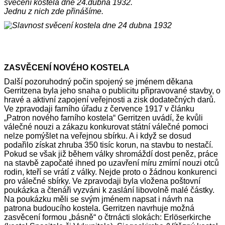
svěcení kostela dne 24.dubna 1932.
Jednu z nich zde přinášíme.
ZASVĚCENÍ NOVÉHO KOSTELA
Další pozoruhodný počin spojený se jménem děkana
Gerritzena byla jeho snaha o publicitu připravované stavby, o
hravé a aktivní zapojení veřejnosti a zisk dodatečných darů.
Ve zpravodaji farního úřadu z července 1917 v článku
„Patron nového farního kostela“ Gerritzen uvádí, že kvůli
válečné nouzi a zákazu konkurovat státní válečné pomoci
nelze pomýšlet na veřejnou sbírku. A i když se dosud
podařilo získat zhruba 350 tisíc korun, na stavbu to nestačí.
Pokud se však již během války shromáždí dost peněz, práce
na stavbě započaté ihned po uzavření míru zmírní nouzi otců
rodin, kteří se vrátí z války. Nejde proto o žádnou konkurenci
pro válečné sbírky. Ve zpravodaji byla vložena poštovní
poukázka a čtenáři vyzváni k zaslání libovolně malé částky.
Na poukázku měli se svým jménem napsat i návrh na
patrona budoucího kostela. Gerritzen navrhuje možná
zasvěcení formou „básně“ o čtrnácti slokách: Erlöserkirche