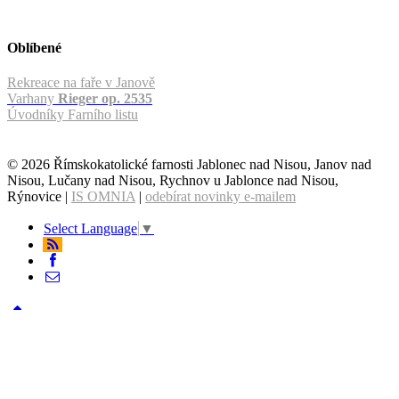
Oblíbené
Rekreace na faře v Janově
Varhany
Rieger op. 2535
Úvodníky Farního listu
© 2026 Římskokatolické farnosti Jablonec nad Nisou, Janov nad
Nisou, Lučany nad Nisou, Rychnov u Jablonce nad Nisou,
Rýnovice |
IS OMNIA
|
odebírat novinky e-mailem
Select Language
▼