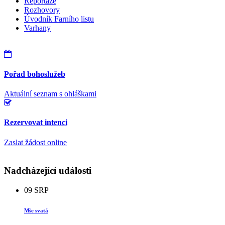
Reportáže
Rozhovory
Úvodník Farního listu
Varhany
Pořad bohoslužeb
Aktuální seznam s ohláškami
Rezervovat intenci
Zaslat žádost online
Nadcházející události
09
SRP
Mše svatá