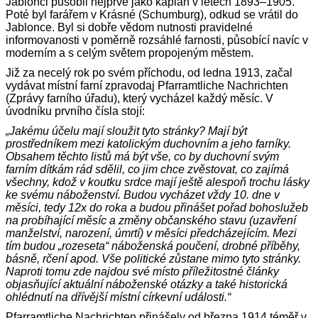
Jablonci působil nejprve jako kaplan v letech 1893–1905.
Poté byl farářem v Krásné (Schumburg), odkud se vrátil do
Jablonce. Byl si dobře vědom nutnosti pravidelné
informovanosti v poměrně rozsáhlé farnosti, působící navíc v
moderním a s celým světem propojeným městem.
Již za necelý rok po svém příchodu, od ledna 1913, začal
vydávat místní farní zpravodaj Pfarramtliche Nachrichten
(Zprávy farního úřadu), který vycházel každý měsíc. V
úvodníku prvního čísla stojí:
„Jakému účelu mají sloužit tyto stránky? Mají být
prostředníkem mezi katolickým duchovním a jeho farníky.
Obsahem těchto listů má být vše, co by duchovní svým
farním dítkám rád sdělil, co jim chce zvěstovat, co zajímá
všechny, kdož v koutku srdce mají ještě alespoň trochu lásky
ke svému náboženství.
Budou vycházet vždy 10. dne v
měsíci, tedy 12x do roka a budou přinášet pořad bohoslužeb
na probíhající měsíc a změny občanského stavu (uzavření
manželství, narození, úmrtí) v měsíci předcházejícím. Mezi
tím budou „rozeseta“ náboženská poučení, drobné příběhy,
básně, rčení apod. Vše politické zůstane mimo tyto stránky.
Naproti tomu zde najdou své místo příležitostné články
objasňující aktuální náboženské otázky a také historická
ohlédnutí na dřívější místní církevní události.“
Pfarramtliche Nachrichten přinášely od března 1914 téměř v