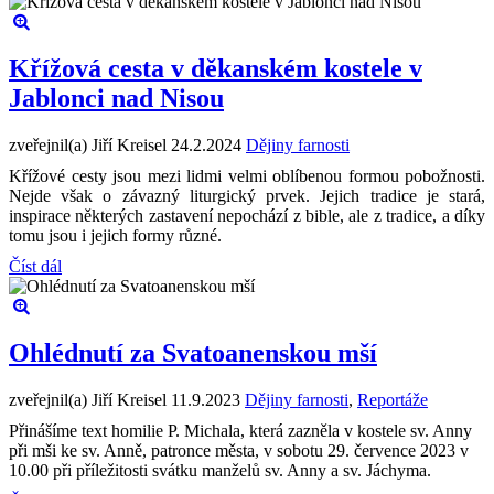
Křížová cesta v děkanském kostele v
Jablonci nad Nisou
zveřejnil(a) Jiří Kreisel
24.2.2024
Dějiny farnosti
Křížové cesty jsou mezi lidmi velmi oblíbenou formou pobožnosti.
Nejde však o závazný liturgický prvek. Jejich tradice je stará,
inspirace některých zastavení nepochází z bible, ale z tradice, a díky
tomu jsou i jejich formy různé.
Číst dál
Ohlédnutí za Svatoanenskou mší
zveřejnil(a) Jiří Kreisel
11.9.2023
Dějiny farnosti
,
Reportáže
Přinášíme text homilie P. Michala, která zazněla v kostele sv. Anny
při mši ke sv. Anně, patronce města, v sobotu 29. července 2023 v
10.00 při příležitosti svátku manželů sv. Anny a sv. Jáchyma.