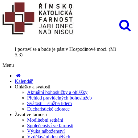
I postaví se a bude je pást v Hospodinově moci. (Mi
5,3)
Menu
Kalendář
Ohlášky a svátosti
Aktuální bohoslužby a ohlášky
Přehled pravidelných bohoslužeb
Svátosti – služba lidem
Eucharistické adorace
Život ve farnosti
Modlitební setkání
Společenství ve farnosti
Výuka náboženství
Vzdělávání dospělých