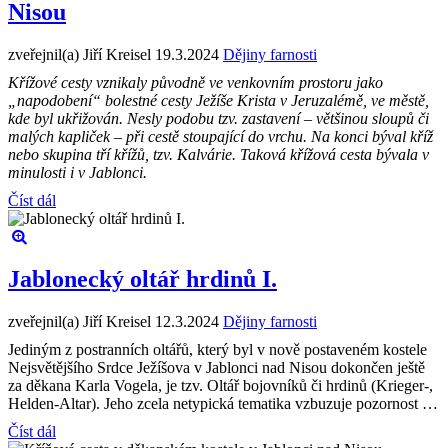
Nisou
zveřejnil(a) Jiří Kreisel
19.3.2024
Dějiny farnosti
Křížové cesty vznikaly původně ve venkovním prostoru jako
„napodobení“ bolestné cesty Ježíše Krista v Jeruzalémě, ve městě,
kde byl ukřižován. Nesly podobu tzv. zastavení – většinou sloupů či
malých kapliček – při cestě stoupající do vrchu. Na konci býval kříž
nebo skupina tří křížů, tzv. Kalvárie. Taková křížová cesta bývala v
minulosti i v Jablonci.
Číst dál
Jablonecký oltář hrdinů I.
zveřejnil(a) Jiří Kreisel
12.3.2024
Dějiny farnosti
Jediným z postranních oltářů, který byl v nově postaveném kostele
Nejsvětějšího Srdce Ježíšova v Jablonci nad Nisou dokončen ještě
za děkana Karla Vogela, je tzv. Oltář bojovníků či hrdinů (Krieger-,
Helden-Altar). Jeho zcela netypická tematika vzbuzuje pozornost …
Číst dál