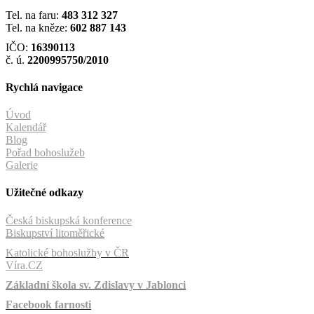
Tel. na faru:
483 312 327
Tel. na kněze:
602 887 143
IČO:
16390113
č. ú.
2200995750/2010
Rychlá navigace
Úvod
Kalendář
Blog
Pořad bohoslužeb
Galerie
Užitečné odkazy
Česká biskupská konference
Biskupství litoměřické
Katolické bohoslužby v ČR
Víra.CZ
Základní škola sv. Zdislavy v Jablonci
Facebook farnosti