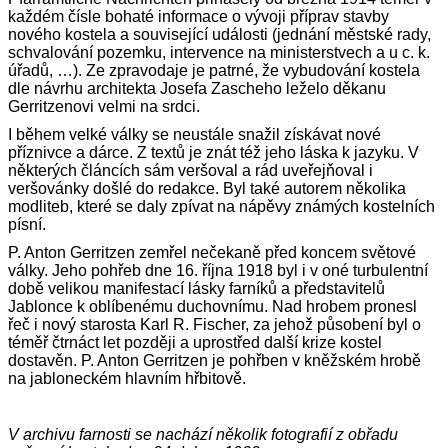
každém čísle bohaté informace o vývoji příprav stavby
nového kostela a související události (jednání městské rady,
schvalování pozemku, intervence na ministerstvech a u c. k.
úřadů, …). Ze zpravodaje je patrné, že vybudování kostela
dle návrhu architekta Josefa Zascheho leželo děkanu
Gerritzenovi velmi na srdci.
I během velké války se neustále snažil získávat nové
příznivce a dárce. Z textů je znát též jeho láska k jazyku. V
některých článcích sám veršoval a rád uveřejňoval i
veršovánky došlé do redakce. Byl také autorem několika
modliteb, které se daly zpívat na nápěvy známých kostelních
písní.
P. Anton Gerritzen zemřel nečekaně před koncem světové
války. Jeho pohřeb dne 16. října 1918 byl i v oné turbulentní
době velikou manifestací lásky farníků a představitelů
Jablonce k oblíbenému duchovnímu. Nad hrobem pronesl
řeč i nový starosta Karl R. Fischer, za jehož působení byl o
téměř čtrnáct let později a uprostřed další krize kostel
dostavěn. P. Anton Gerritzen je pohřben v kněžském hrobě
na jabloneckém hlavním hřbitově.
V archivu farnosti se nachází několik fotografií z obřadu