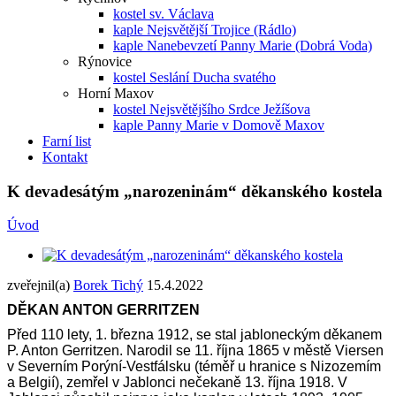
kostel sv. Václava
kaple Nejsvětější Trojice (Rádlo)
kaple Nanebevzetí Panny Marie (Dobrá Voda)
Rýnovice
kostel Seslání Ducha svatého
Horní Maxov
kostel Nejsvětějšího Srdce Ježíšova
kaple Panny Marie v Domově Maxov
Farní list
Kontakt
K devadesátým „narozeninám“ děkanského kostela
Úvod
zveřejnil(a)
Borek Tichý
15.4.2022
DĚKAN ANTON GERRITZEN
Před 110 lety, 1. března 1912, se stal jabloneckým děkanem
P. Anton Gerritzen. Narodil se 11. října 1865 v městě Viersen
v Severním Porýní-Vestfálsku (téměř u hranice s Nizozemím
a Belgií), zemřel v Jablonci nečekaně 13. října 1918. V