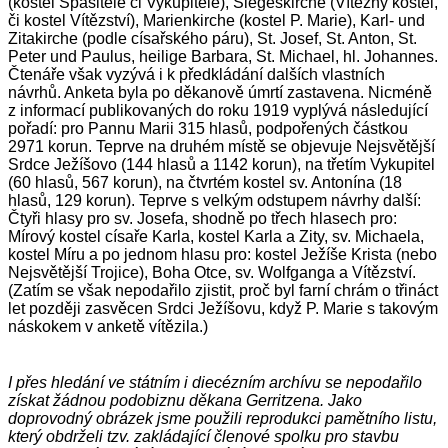
(kostel Spasitele či Vykupitele), Siegeskirche (Vítězný kostel,
či kostel Vítězství), Marienkirche (kostel P. Marie), Karl- und
Zitakirche (podle císařského páru), St. Josef, St. Anton, St.
Peter und Paulus, heilige Barbara, St. Michael, hl. Johannes.
Čtenáře však vyzývá i k předkládání dalších vlastních
návrhů. Anketa byla po děkanově úmrtí zastavena. Nicméně
z informací publikovaných do roku 1919 vyplývá následující
pořadí: pro Pannu Marii 315 hlasů, podpořených částkou
2971 korun. Teprve na druhém místě se objevuje Nejsvětější
Srdce Ježíšovo (144 hlasů a 1142 korun), na třetím Vykupitel
(60 hlasů, 567 korun), na čtvrtém kostel sv. Antonína (18
hlasů, 129 korun). Teprve s velkým odstupem návrhy další:
Čtyři hlasy pro sv. Josefa, shodně po třech hlasech pro:
Mírový kostel císaře Karla, kostel Karla a Zity, sv. Michaela,
kostel Míru a po jednom hlasu pro: kostel Ježíše Krista (nebo
Nejsvětější Trojice), Boha Otce, sv. Wolfganga a Vítězství.
(Zatím se však nepodařilo zjistit, proč byl farní chrám o třináct
let později zasvěcen Srdci Ježíšovu, když P. Marie s takovým
náskokem v anketě vítězila.)
I přes hledání ve státním i diecézním archívu se nepodařilo
získat žádnou podobiznu děkana Gerritzena. Jako
doprovodný obrázek jsme použili reprodukci pamětního listu,
který obdrželi tzv. zakládající členové spolku pro stavbu