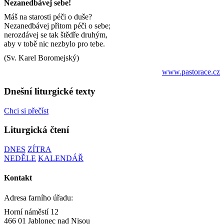
Nezanedbávej sebe!
Máš na starosti péči o duše?
Nezanedbávej přitom péči o sebe;
nerozdávej se tak štědře druhým,
aby v tobě nic nezbylo pro tebe.
(Sv. Karel Boromejský)
www.pastorace.cz
Dnešní liturgické texty
Chci si přečíst
Liturgická čtení
DNES
ZÍTRA
NEDĚLE
KALENDÁŘ
Kontakt
Adresa farního úřadu:
Horní náměstí 12
466 01 Jablonec nad Nisou