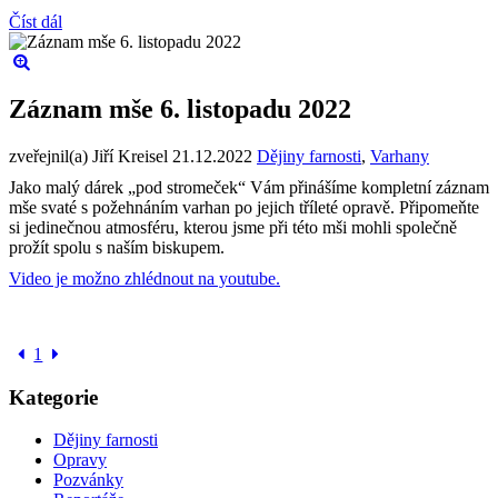
Číst dál
Záznam mše 6. listopadu 2022
zveřejnil(a) Jiří Kreisel
21.12.2022
Dějiny farnosti
,
Varhany
Jako malý dárek „pod stromeček“ Vám přinášíme kompletní záznam
mše svaté s požehnáním varhan po jejich tříleté opravě. Připomeňte
si jedinečnou atmosféru, kterou jsme při této mši mohli společně
prožít spolu s naším biskupem.
Video je možno zhlédnout na youtube.
1
Kategorie
Dějiny farnosti
Opravy
Pozvánky