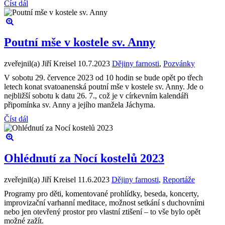
Číst dál
Poutní mše v kostele sv. Anny
zveřejnil(a) Jiří Kreisel
10.7.2023
Dějiny farnosti
,
Pozvánky
V sobotu 29. července 2023 od 10 hodin se bude opět po třech
letech konat svatoanenská poutní mše v kostele sv. Anny. Jde o
nejbližší sobotu k datu 26. 7., což je v církevním kalendáři
připomínka sv. Anny a jejího manžela Jáchyma.
Číst dál
Ohlédnutí za Nocí kostelů 2023
zveřejnil(a) Jiří Kreisel
11.6.2023
Dějiny farnosti
,
Reportáže
Programy pro děti, komentované prohlídky, beseda, koncerty,
improvizační varhanní meditace, možnost setkání s duchovními
nebo jen otevřený prostor pro vlastní ztišení – to vše bylo opět
možné zažít.