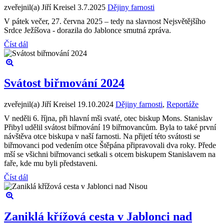
zveřejnil(a) Jiří Kreisel
3.7.2025
Dějiny farnosti
V pátek večer, 27. června 2025 – tedy na slavnost Nejsvětějšího
Srdce Ježíšova - dorazila do Jablonce smutná zpráva.
Číst dál
Svátost biřmování 2024
zveřejnil(a) Jiří Kreisel
19.10.2024
Dějiny farnosti
,
Reportáže
V neděli 6. října, při hlavní mši svaté, otec biskup Mons. Stanislav
Přibyl udělil svátost biřmování 19 biřmovancům. Byla to také první
návštěva otce biskupa v naší farnosti. Na přijetí této svátosti se
biřmovanci pod vedením otce Štěpána připravovali dva roky. Přede
mší se všichni biřmovanci setkali s otcem biskupem Stanislavem na
faře, kde mu byli představeni.
Číst dál
Zaniklá křížová cesta v Jablonci nad