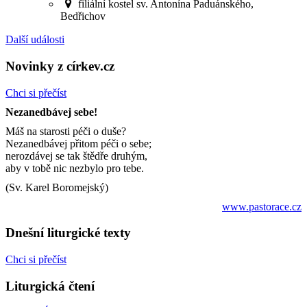
filiální kostel sv. Antonína Paduánského,
Bedřichov
Další události
Novinky z církev.cz
Chci si přečíst
Nezanedbávej sebe!
Máš na starosti péči o duše?
Nezanedbávej přitom péči o sebe;
nerozdávej se tak štědře druhým,
aby v tobě nic nezbylo pro tebe.
(Sv. Karel Boromejský)
www.pastorace.cz
Dnešní liturgické texty
Chci si přečíst
Liturgická čtení