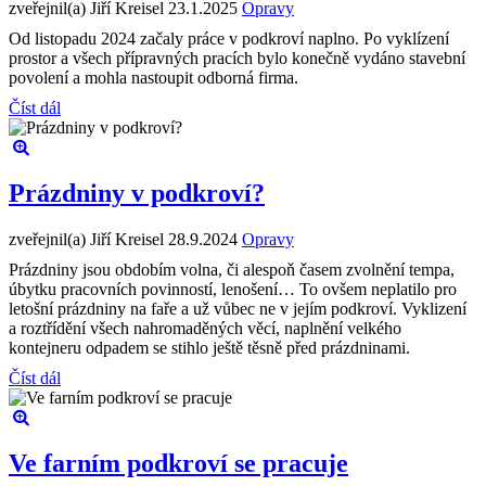
zveřejnil(a) Jiří Kreisel
23.1.2025
Opravy
Od listopadu 2024 začaly práce v podkroví naplno. Po vyklízení
prostor a všech přípravných pracích bylo konečně vydáno stavební
povolení a mohla nastoupit odborná firma.
Číst dál
Prázdniny v podkroví?
zveřejnil(a) Jiří Kreisel
28.9.2024
Opravy
Prázdniny jsou obdobím volna, či alespoň časem zvolnění tempa,
úbytku pracovních povinností, lenošení… To ovšem neplatilo pro
letošní prázdniny na faře a už vůbec ne v jejím podkroví. Vyklizení
a roztřídění všech nahromaděných věcí, naplnění velkého
kontejneru odpadem se stihlo ještě těsně před prázdninami.
Číst dál
Ve farním podkroví se pracuje