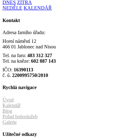
DNES
ZÍTRA
NEDĚLE
KALENDÁŘ
Kontakt
Adresa farního úřadu:
Horní náměstí 12
466 01 Jablonec nad Nisou
Tel. na faru:
483 312 327
Tel. na kněze:
602 887 143
IČO:
16390113
č. ú.
2200995750/2010
Rychlá navigace
Úvod
Kalendář
Blog
Pořad bohoslužeb
Galerie
Užitečné odkazy