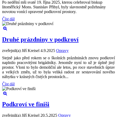
Po nedělní mši svaté 19. října 2025, kterou celebroval biskup
litoměřický Mons. Stanislav Přibyl, byly slavnostně požehnány
novotou vonící opravené podkrovní prostory.
Číst dál
Druhé prázdniny v podkroví
zveřejnil(a) Jiří Kreisel
4.9.2025
Opravy
Stejně jako před rokem se o školních prázdninách znovu podkroví
naplnilo pracovitými brigádníky. Jenomže nyní to už je úplně jiný
prostor. Vloni to bylo demoliční ale letos, po roce stavebních úprav
a velkých změn, už to byla veliká radost ze sestavování nového
nábytku v krásných čistých prostorách...
Číst dál
Podkroví ve finiši
zveřejnil(a) Jiří Kreisel
20.5.2025
Opravy