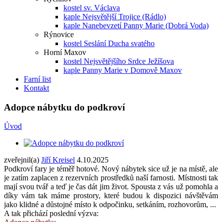
kostel sv. Václava
kaple Nejsvětější Trojice (Rádlo)
kaple Nanebevzetí Panny Marie (Dobrá Voda)
Rýnovice
kostel Seslání Ducha svatého
Horní Maxov
kostel Nejsvětějšího Srdce Ježíšova
kaple Panny Marie v Domově Maxov
Farní list
Kontakt
Adopce nábytku do podkroví
Úvod
zveřejnil(a)
Jiří Kreisel
4.10.2025
Podkroví fary je téměř hotové. Nový nábytek sice už je na místě, ale
je zatím zaplacen z rezervních prostředků naší farnosti. Místnosti tak
mají svou tvář a teď je čas dát jim život. Spousta z vás už pomohla a
díky vám tak máme prostory, které budou k dispozici návštěvám
jako klidné a důstojné místo k odpočinku, setkáním, rozhovorům, ...
A tak přichází poslední výzva: