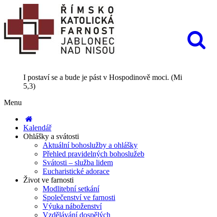
I postaví se a bude je pást v Hospodinově moci. (Mi
5,3)
Menu
Kalendář
Ohlášky a svátosti
Aktuální bohoslužby a ohlášky
Přehled pravidelných bohoslužeb
Svátosti – služba lidem
Eucharistické adorace
Život ve farnosti
Modlitební setkání
Společenství ve farnosti
Výuka náboženství
Vzdělávání dospělých