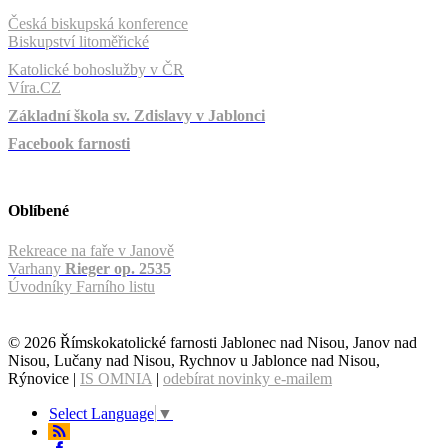
Česká biskupská konference
Biskupství litoměřické
Katolické bohoslužby v ČR
Víra.CZ
Základní škola sv. Zdislavy v Jablonci
Facebook farnosti
Oblíbené
Rekreace na faře v Janově
Varhany
Rieger op. 2535
Úvodníky Farního listu
© 2026 Římskokatolické farnosti Jablonec nad Nisou, Janov nad
Nisou, Lučany nad Nisou, Rychnov u Jablonce nad Nisou,
Rýnovice |
IS OMNIA
|
odebírat novinky e-mailem
Select Language
▼