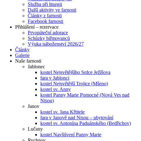
Služba při liturgii
Další aktivity ve farnosti
Články z farnosti
Facebook farnosti
Přihlášení – rezervace
Prvopáteční adorace
Schůzky biřmovanců
Výuka náboženství 2026/27
Články
Galerie
Naše farnosti
Jablonec
kostel Nejsvětějšího Srdce Ježíšova
fara v Jablonci
kostel Nejsvětější Trojice (Mšeno)
kostel sv. Anny
kostel Panny Marie Pomocné (Nová Ves nad
Nisou)
Janov
kostel sv. Jana Křtitele
fara v Janově nad Nisou – ubytování
kostel sv. Antonína Paduánského (Bedřichov)
Lučany
kostel Navštívení Panny Marie
Rychnov