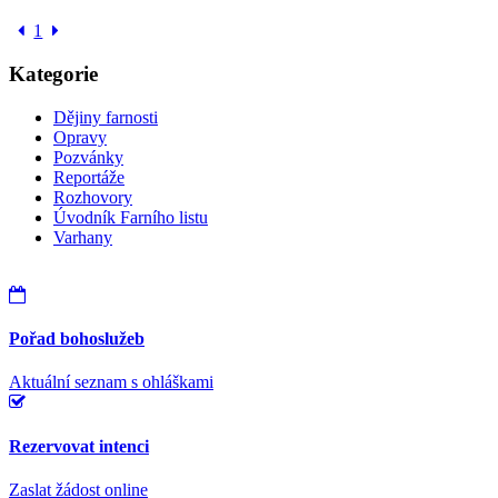
1
Kategorie
Dějiny farnosti
Opravy
Pozvánky
Reportáže
Rozhovory
Úvodník Farního listu
Varhany
Pořad bohoslužeb
Aktuální seznam s ohláškami
Rezervovat intenci
Zaslat žádost online