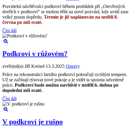
Pravidelní návštěvníci podkroví během prohlídek při „Otevřených
dveřích v podkroví“ se mohou těšit na nové pozvání, kdy uvidí zase
velký posun dopředu.
Termín je již naplánován na neděli 8.
června po mši svaté.
Číst dál
Podkroví v růžovém?
zveřejnil(a) Jiří Kreisel
13.3.2025
Opravy
Práce na rekonstrukci farního podkroví pokračují rychlým tempem.
Už se začínají rýsovat nové pokoje a je vidět ta spousta odvedené
práce.
Podkroví bude možno navštívit v neděli 6. dubna po
dopolední mši svaté.
Číst dál
V podkroví je rušno