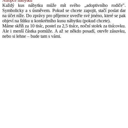
Adopce nábytku
Každý kus nábytku může mít svého „adoptivního rodiče".
Symbolicky a s úsměvem. Pokud se chcete zapojit, stačí poslat dar
na účet níže. Do zprávy pro příjemce uveďte své jméno, které se pak
objeví na štítku u konkrétního kusu nábytku (pokud chcete).
Máme skříň za 10 tisíc, postel za 2,5 tisíce, noční stolek za tisícovku.
Ale i menší částka pomůže. A až se někdo posadí, otevře zásuvku,
nebo si lehne – bude tam s vámi.