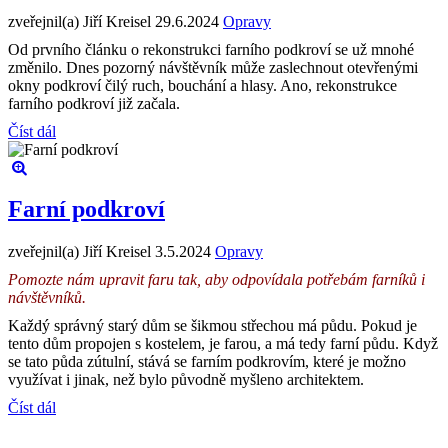
zveřejnil(a) Jiří Kreisel
29.6.2024
Opravy
Od prvního článku o rekonstrukci farního podkroví se už mnohé
změnilo. Dnes pozorný návštěvník může zaslechnout otevřenými
okny podkroví čilý ruch, bouchání a hlasy. Ano, rekonstrukce
farního podkroví již začala.
Číst dál
Farní podkroví
zveřejnil(a) Jiří Kreisel
3.5.2024
Opravy
Pomozte nám upravit faru tak, aby odpovídala potřebám farníků i
návštěvníků.
Každý správný starý dům se šikmou střechou má půdu. Pokud je
tento dům propojen s kostelem, je farou, a má tedy farní půdu. Když
se tato půda zútulní, stává se farním podkrovím, které je možno
využívat i jinak, než bylo původně myšleno architektem.
Číst dál