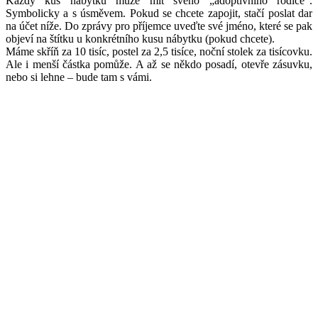
Každý kus nábytku může mít svého „adoptivního rodiče".
Symbolicky a s úsměvem. Pokud se chcete zapojit, stačí poslat dar
na účet níže. Do zprávy pro příjemce uveďte své jméno, které se pak
objeví na štítku u konkrétního kusu nábytku (pokud chcete).
Máme skříň za 10 tisíc, postel za 2,5 tisíce, noční stolek za tisícovku.
Ale i menší částka pomůže. A až se někdo posadí, otevře zásuvku,
nebo si lehne – bude tam s vámi.