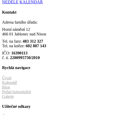
NEDĚLE
KALENDÁŘ
Kontakt
Adresa farního úřadu:
Horní náměstí 12
466 01 Jablonec nad Nisou
Tel. na faru:
483 312 327
Tel. na kněze:
602 887 143
IČO:
16390113
č. ú.
2200995750/2010
Rychlá navigace
Úvod
Kalendář
Blog
Pořad bohoslužeb
Galerie
Užitečné odkazy