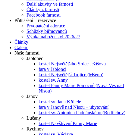
Další aktivity ve farnosti
Články z farnosti
Facebook farnosti
Přihlášení – rezervace
Prvopáteční adorace
Schůzky biřmovanců
Výuka náboženství 2026/27
Články
Galerie
Naše farnosti
Jablonec
kostel Nejsvětějšího Srdce Ježíšova
fara v Jablonci
kostel Nejsvětější Trojice (Mšeno)
kostel sv. Anny
kostel Panny Marie Pomocné (Nová Ves nad
Nisou)
Janov
kostel sv. Jana Křtitele
fara v Janově nad Nisou – ubytování
kostel sv. Antonína Paduánského (Bedřichov)
Lučany
kostel Navštívení Panny Marie
Rychnov
kostel sv. Václava