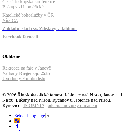
Česká biskupská konference
Biskupství litoměřické
Katolické bohoslužby v ČR
Víra.CZ
Základní škola sv. Zdislavy v Jablonci
Facebook farnosti
Oblíbené
Rekreace na faře v Janově
Varhany
Rieger op. 2535
Úvodníky Farního listu
© 2026 Římskokatolické farnosti Jablonec nad Nisou, Janov nad
Nisou, Lučany nad Nisou, Rychnov u Jablonce nad Nisou,
Rýnovice |
IS OMNIA
|
odebírat novinky e-mailem
Select Language
▼