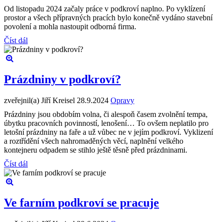
Od listopadu 2024 začaly práce v podkroví naplno. Po vyklízení
prostor a všech přípravných pracích bylo konečně vydáno stavební
povolení a mohla nastoupit odborná firma.
Číst dál
Prázdniny v podkroví?
zveřejnil(a) Jiří Kreisel
28.9.2024
Opravy
Prázdniny jsou obdobím volna, či alespoň časem zvolnění tempa,
úbytku pracovních povinností, lenošení… To ovšem neplatilo pro
letošní prázdniny na faře a už vůbec ne v jejím podkroví. Vyklizení
a roztřídění všech nahromaděných věcí, naplnění velkého
kontejneru odpadem se stihlo ještě těsně před prázdninami.
Číst dál
Ve farním podkroví se pracuje