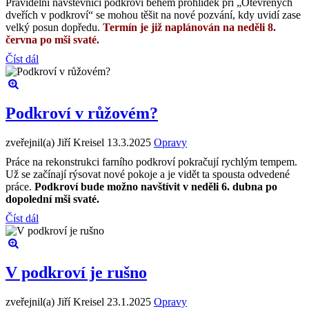
Pravidelní návštěvníci podkroví během prohlídek při „Otevřených
dveřích v podkroví“ se mohou těšit na nové pozvání, kdy uvidí zase
velký posun dopředu.
Termín je již naplánován na neděli 8.
června po mši svaté.
Číst dál
Podkroví v růžovém?
zveřejnil(a) Jiří Kreisel
13.3.2025
Opravy
Práce na rekonstrukci farního podkroví pokračují rychlým tempem.
Už se začínají rýsovat nové pokoje a je vidět ta spousta odvedené
práce.
Podkroví bude možno navštívit v neděli 6. dubna po
dopolední mši svaté.
Číst dál
V podkroví je rušno
zveřejnil(a) Jiří Kreisel
23.1.2025
Opravy