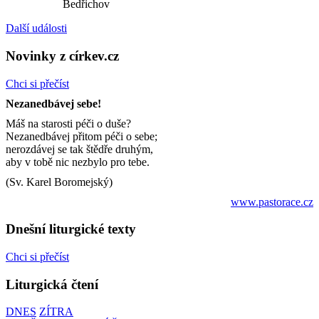
Bedřichov
Další události
Novinky z církev.cz
Chci si přečíst
Nezanedbávej sebe!
Máš na starosti péči o duše?
Nezanedbávej přitom péči o sebe;
nerozdávej se tak štědře druhým,
aby v tobě nic nezbylo pro tebe.
(Sv. Karel Boromejský)
www.pastorace.cz
Dnešní liturgické texty
Chci si přečíst
Liturgická čtení
DNES
ZÍTRA