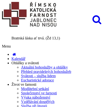
Bratrská láska ať trvá. (Žd 13,1)
Menu
Kalendář
Ohlášky a svátosti
Aktuální bohoslužby a ohlášky
Přehled pravidelných bohoslužeb
Svátosti – služba lidem
Eucharistické adorace
Život ve farnosti
Modlitební setkání
Společenství ve farnosti
Výuka náboženství
Vzdělávání dospělých
Služba při liturgii