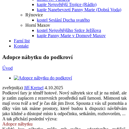
kaple Nejsvětější Trojice (Rádlo)
kaple Nanebevzetí Panny Marie (Dobrá Voda)
Rýnovice
kostel Seslání Ducha svatého
Horní Maxov
kostel Nejsvětějšího Srdce Ježíšova
kaple Panny Marie v Domově Maxov
Farní list
Kontakt
Adopce nábytku do podkroví
Úvod
zveřejnil(a)
Jiří Kreisel
4.10.2025
Podkroví fary je téměř hotové. Nový nábytek sice už je na místě, ale
je zatím zaplacen z rezervních prostředků naší farnosti. Místnosti tak
mají svou tvář a teď je čas dát jim život. Spousta z vás už pomohla a
díky vám tak máme prostory, které budou k dispozici návštěvám
jako klidné a důstojné místo k odpočinku, setkáním, rozhovorům, ...
A tak přichází poslední výzva:
Adopce nábytku