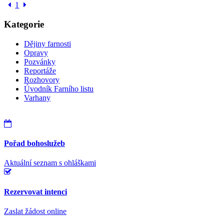
1
Kategorie
Dějiny farnosti
Opravy
Pozvánky
Reportáže
Rozhovory
Úvodník Farního listu
Varhany
Pořad bohoslužeb
Aktuální seznam s ohláškami
Rezervovat intenci
Zaslat žádost online