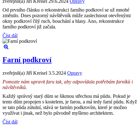
zveřejnil(a) Jiří Kreisel
29.6.2024
Opravy
Od prvního článku o rekonstrukci farního podkroví se už mnohé
změnilo. Dnes pozorný návštěvník může zaslechnout otevřenými
okny podkroví čilý ruch, bouchání a hlasy. Ano, rekonstrukce
farního podkroví již začala.
Číst dál
Farní podkroví
zveřejnil(a) Jiří Kreisel
3.5.2024
Opravy
Pomozte nám upravit faru tak, aby odpovídala potřebám farníků i
návštěvníků.
Každý správný starý dům se šikmou střechou má půdu. Pokud je
tento dům propojen s kostelem, je farou, a má tedy farní půdu. Když
se tato půda zútulní, stává se farním podkrovím, které je možno
využívat i jinak, než bylo původně myšleno architektem.
Číst dál