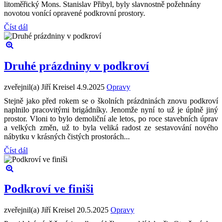
litoměřický Mons. Stanislav Přibyl, byly slavnostně požehnány
novotou vonící opravené podkrovní prostory.
Číst dál
Druhé prázdniny v podkroví
zveřejnil(a) Jiří Kreisel
4.9.2025
Opravy
Stejně jako před rokem se o školních prázdninách znovu podkroví
naplnilo pracovitými brigádníky. Jenomže nyní to už je úplně jiný
prostor. Vloni to bylo demoliční ale letos, po roce stavebních úprav
a velkých změn, už to byla veliká radost ze sestavování nového
nábytku v krásných čistých prostorách...
Číst dál
Podkroví ve finiši
zveřejnil(a) Jiří Kreisel
20.5.2025
Opravy