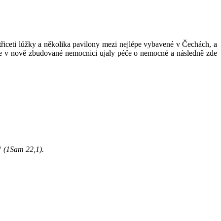
třiceti lůžky a několika pavilony mezi nejlépe vybavené v Čechách, a
 se v nově zbudované nemocnici ujaly péče o nemocné a následně zde
i“ (1Sam 22,1).