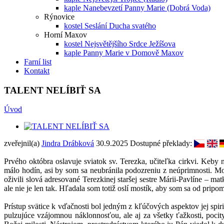
kaple Nanebevzetí Panny Marie (Dobrá Voda)
Rýnovice
kostel Seslání Ducha svatého
Horní Maxov
kostel Nejsvětějšího Srdce Ježíšova
kaple Panny Marie v Domově Maxov
Farní list
Kontakt
TALENT NELÍBIŤ SA
Úvod
zveřejnil(a)
Jindra Drábková
30.9.2025
Dostupné překlady:
Prvého októbra oslavuje sviatok sv. Terezka, učiteľka cirkvi. Keby n
málo hodín, asi by som sa neubránila podozreniu z neúprimnosti. Mo
oživili slová adresované Terezkinej staršej sestre Márii-Pavlíne – m
ale nie je len tak. Hľadala som totiž oslí mostík, aby som sa od pripom
Prístup svätice k vďačnosti bol jedným z kľúčových aspektov jej spiri
pulzujúce vzájomnou náklonnosťou, ale aj za všetky ťažkosti, pocity