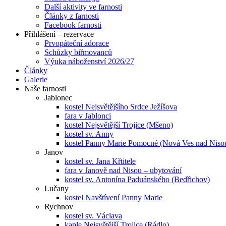
Další aktivity ve farnosti
Články z farnosti
Facebook farnosti
Přihlášení – rezervace
Prvopáteční adorace
Schůzky biřmovanců
Výuka náboženství 2026/27
Články
Galerie
Naše farnosti
Jablonec
kostel Nejsvětějšího Srdce Ježíšova
fara v Jablonci
kostel Nejsvětější Trojice (Mšeno)
kostel sv. Anny
kostel Panny Marie Pomocné (Nová Ves nad Niso
Janov
kostel sv. Jana Křtitele
fara v Janově nad Nisou – ubytování
kostel sv. Antonína Paduánského (Bedřichov)
Lučany
kostel Navštívení Panny Marie
Rychnov
kostel sv. Václava
kaple Nejsvětější Trojice (Rádlo)