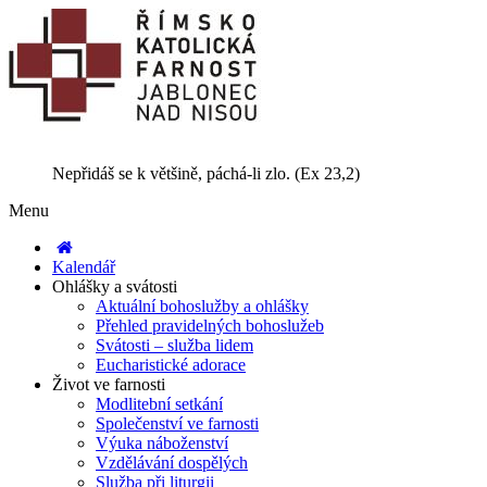
Nepřidáš se k většině, páchá-li zlo. (Ex 23,2)
Menu
Kalendář
Ohlášky a svátosti
Aktuální bohoslužby a ohlášky
Přehled pravidelných bohoslužeb
Svátosti – služba lidem
Eucharistické adorace
Život ve farnosti
Modlitební setkání
Společenství ve farnosti
Výuka náboženství
Vzdělávání dospělých
Služba při liturgii