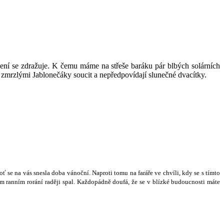
opení se zdražuje. K čemu máme na střeše baráku pár blbých solárních
 zmrzlými Jablonečáky soucit a nepředpovídají slunečné dvacítky.
o
ť
se na vás snesla doba váno
č
ní. Naproti tomu na fará
ř
e ve chvíli, kdy se s tímto
m ranním rorání rad
ě
ji spal. Ka
ž
dopádn
ě
doufá,
ž
e se v blízké budoucnosti máte