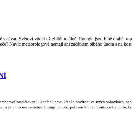
 vstávat. Světoví vůdci už zblbli totálně. Energie jsou blbě drahé, t
eteče? Navíc meteorologové nemají ani začátkem blbého února s na kost
NÍ
ramborov
ě
zasalátovaní, ukap
ř
ení, procuk
ř
ení a hovíte si ve sv
ý
ch pohovkách, neb
ní, a je proto nesnesiteln
ý
. Liturgií je toti
ž
pobízen k bd
ě
ní, zatímco by po brzké