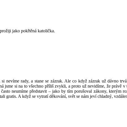
rožiji jako pokřtěná katolička.
i nevíme rady, a stane se zázrak. Ale co když zázrak už dávno trv
á jsme si na to všechno příliš zvykli, a proto už nevidíme, že právě v 
 často neumíme představit – jako by tím porušoval zákony, kterým roz
i gratis. A když se vytratí děkování, svět se nám jeví chladný, vzdále