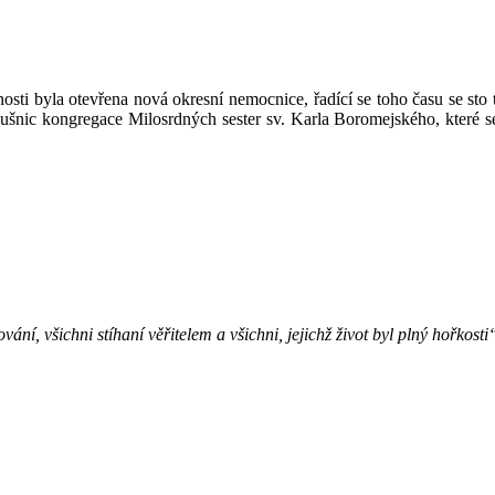
osti byla otevřena nová okresní nemocnice, řadící se toho času se sto 
lušnic kongregace Milosrdných sester sv. Karla Boromejského, které
ní, všichni stíhaní věřitelem a všichni, jejichž život byl plný hořkost