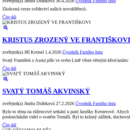
zveřejnil(a) Jindra Drábková
30.4.2026
Úvodník Farního listu
Zkrácená verze svědectví našich novokřtěnců.
Číst dál
KRISTUS ZROZENÝ VE FRANTIŠKOV
zveřejnil(a) Jiří Kreisel
1.4.2026
Úvodník Farního listu
Svatý František z Assisi píše ve svém Listě všem věrným křesťanům: „
Číst dál
SVATÝ TOMÁŠ AKVINSKÝ
zveřejnil(a) Jindra Drábková
27.2.2026
Úvodník Farního listu
Bylo to téma na růžencové setkání u paní Jarušky Kernerové. Abych se
posloucháním videí o svatém Tomáši. Byl to krásný zážitek, duchovní
Číst dál