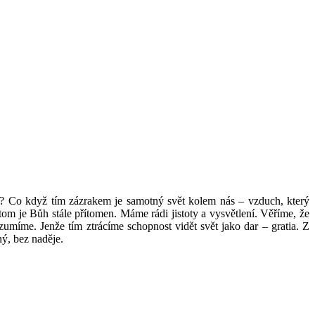
á? Co když tím zázrakem je samotný svět kolem nás – vzduch, který
tom je Bůh stále přítomen. Máme rádi jistoty a vysvětlení. Věříme, že
umíme. Jenže tím ztrácíme schopnost vidět svět jako dar – gratia. Z
ný, bez naděje.