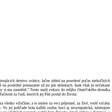
pisujúcich detstvo svätice, lačne zhltol na posedení počas niekoľkých
lá na posledné pomazanie už po pár stránkach. Inak však ju nečakane
 aby si ma zasnúbil.“ Tento malý exkurz do môjho čitateľského denníka
ďačnosti za ľudí, ktorých jej Pán poslal do života.
za všetko vďačíme; a to nielen za veci príjemné, za živé, vrelé vzťahy
ie. Vo jej pohľade bola každá osoba, hoci aj nesympatická, nástrojom