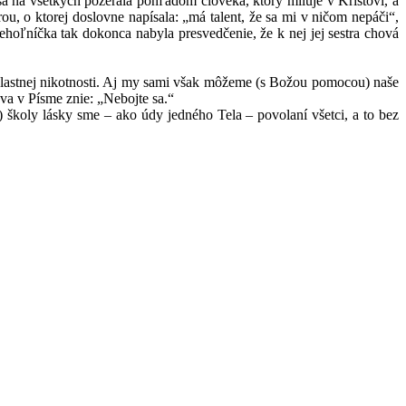
sa na všetkých pozerala pohľadom človeka, ktorý miluje v Kristovi, a
ou, o ktorej doslovne napísala: „má talent, že sa mi v ničom nepáči“,
rehoľníčka tak dokonca nabyla presvedčenie, že k nej jej sestra chová
 vlastnej nikotnosti. Aj my sami však môžeme (s Božou pomocou) naše
va v Písme znie: „Nebojte sa.“
) školy lásky sme – ako údy jedného Tela – povolaní všetci, a to bez