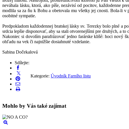
Božej milosti. Nástrojom, prostredníctvom ktorého ju Pán viedol k d
neváhala lásku, ktorá, ako píše, nezávisí od pocitov, každodenne pre
modlila sa za ňu k Bohu a obetovala mu všetky jej cnosti. Bola-li v 
osobitné sympatie.
Predpokladom každodennej bratskej lásky sv. Terezky bolo plné a po
srdcia lepšie disponovať, aby sa stali otvorenejšími pre druhých, a 
Nakoniec si dovolím parafrázovať jedno farárske klišé: hoci nový šk
ohľadu na vek či najnižšie dosiahnuté vzdelanie.
Sabina Dočekalová
Sdílejte:
Kategorie:
Úvodník Farního listu
Mohlo by Vás také zajímat