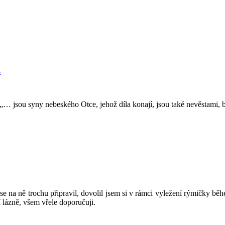
I
… jsou syny nebeského Otce, jehož díla konají, jsou také nevěstami, b
 na ně trochu připravil, dovolil jsem si v rámci vyležení rýmičky běh
 lázně, všem vřele doporučuji.