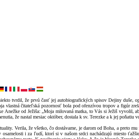
iekto tvrdil, že prvú časť jej autobiografických spisov Dejiny duše, o
ja vlastná čitateľská pozornosť bola pod ofenzívou tropov a figúr zre
atke Anežke od Ježiša: „Moja milovaná matka, to Vás si Ježiš vyvolil,
enutia, že nastal mesiac október, dostala k sv. Terezke a k jej poňatiu v
tuality. Verila, že všetko, čo dostávame, je darom od Boha, a preto mu 
 osamelosti i za ľudí, ktorí si v našom srdci nachádzajú miesto ťažš