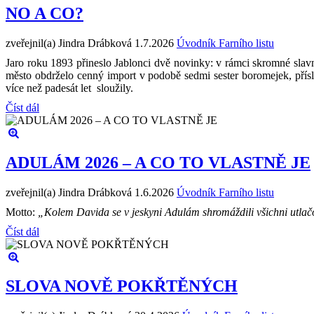
NO A CO?
zveřejnil(a) Jindra Drábková
1.7.2026
Úvodník Farního listu
Jaro roku 1893 přineslo Jablonci dvě novinky: v rámci skromné slavn
město obdrželo cenný import v podobě sedmi sester boromejek, přís
více než padesát let sloužily.
Číst dál
ADULÁM 2026 – A CO TO VLASTNĚ JE
zveřejnil(a) Jindra Drábková
1.6.2026
Úvodník Farního listu
Motto:
„Kolem Davida se v jeskyni Adulám shromáždili všichni utlačová
Číst dál
SLOVA NOVĚ POKŘTĚNÝCH