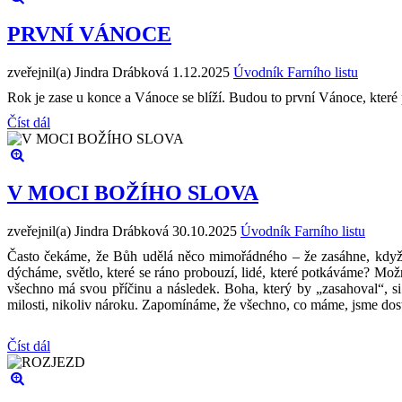
PRVNÍ VÁNOCE
zveřejnil(a) Jindra Drábková
1.12.2025
Úvodník Farního listu
Rok je zase u konce a Vánoce se blíží. Budou to první Vánoce, které p
Číst dál
V MOCI BOŽÍHO SLOVA
zveřejnil(a) Jindra Drábková
30.10.2025
Úvodník Farního listu
Často čekáme, že Bůh udělá něco mimořádného – že zasáhne, když s
dýcháme, světlo, které se ráno probouzí, lidé, které potkáváme? Možn
všechno má svou příčinu a následek. Boha, který by „zasahoval“, si
milosti, nikoliv nároku. Zapomínáme, že všechno, co máme, jsme dostal
Číst dál