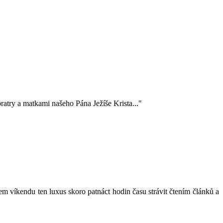
ratry a matkami našeho Pána Ježíše Krista..."
em víkendu ten luxus skoro patnáct hodin času strávit čtením článků a