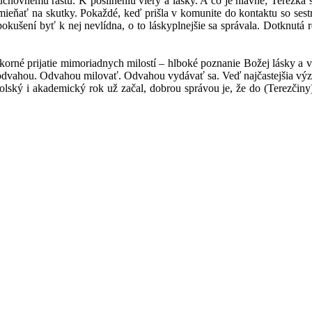
uchovnému rastu. K posilneniu viery a lásky. A čo je hlavné; Terezka 
mieňať na skutky. Pokaždé, keď prišla v komunite do kontaktu so sestr
pokušení byť k nej nevlídna, o to láskyplnejšie sa správala. Dotknutá 
korné prijatie mimoriadnych milostí – hlboké poznanie Božej lásky a
to odvahou. Odvahou milovať. Odvahou vydávať sa. Veď najčastejšia výz
olský i akademický rok už začal, dobrou správou je, že do (Terezčiny