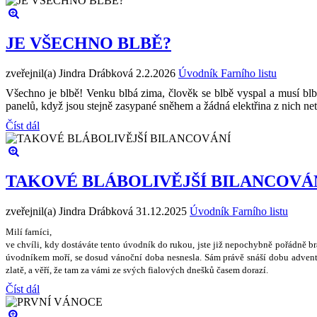
JE VŠECHNO BLBĚ?
zveřejnil(a) Jindra Drábková
2.2.2026
Úvodník Farního listu
Všechno je blbě! Venku blbá zima, člověk se blbě vyspal a musí blbě
panelů, když jsou stejně zasypané sněhem a žádná elektřina z nich n
Číst dál
TAKOVÉ BLÁBOLIVĚJŠÍ BILANCOVÁ
zveřejnil(a) Jindra Drábková
31.12.2025
Úvodník Farního listu
Milí farníci,
ve chvíli, kdy dostáváte tento úvodník do rukou, jste ji
ž
nepochybn
ě
po
ř
ádn
ě
b
úvodníkem mo
ř
í, se dosud váno
č
ní doba nesnesla. Sám práv
ě
sná
š
í dobu advent
zlat
ě
, a v
ěř
í,
ž
e tam za vámi ze sv
ý
ch fialov
ý
ch dne
š
k
ů č
asem dorazí.
Číst dál