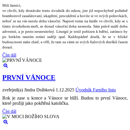
Milí farníci,
ve chvíli, kdy dostáváte tento úvodník do rukou, jste ji
ž
nepochybn
ě
po
ř
ádn
ě
bramborov
ě
zasalátovaní, ukap
ř
ení, procuk
ř
ení a hovíte si ve sv
ý
ch pohovkách,
nebo
ť
se na vás snesla doba váno
č
ní. Naproti tomu na fará
ř
e ve chvíli, kdy se s
tímto úvodníkem mo
ř
í, se dosud váno
č
ní doba nesnesla. Sám práv
ě
sná
š
í dobu
adventní, a je proto nesnesiteln
ý
. Liturgií je toti
ž
pobízen k bd
ě
ní, zatímco by
po brzkém ranním rorání rad
ě
ji spal. Ka
ž
dopádn
ě
doufá,
ž
e se v blízké
budoucnosti máte zlat
ě
, a v
ěř
í,
ž
e tam za vámi ze sv
ý
ch fialov
ý
ch dne
š
k
ů č
asem
dorazí.
Číst dál
PRVNÍ VÁNOCE
zveřejnil(a) Jindra Drábková
1.12.2025
Úvodník Farního listu
Rok je zase u konce a Vánoce se blíží. Budou to první Vánoce,
které prožiji jako pokřtěná katolička.
Číst dál