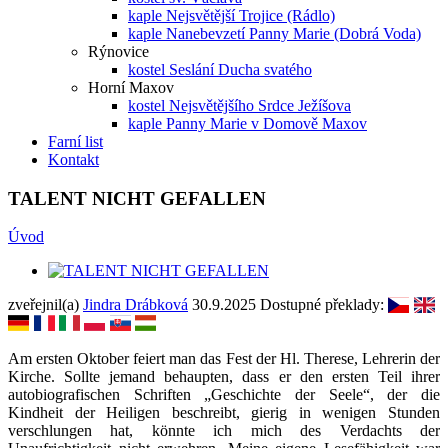
kaple Nejsvětější Trojice (Rádlo)
kaple Nanebevzetí Panny Marie (Dobrá Voda)
Rýnovice
kostel Seslání Ducha svatého
Horní Maxov
kostel Nejsvětějšího Srdce Ježíšova
kaple Panny Marie v Domově Maxov
Farní list
Kontakt
TALENT NICHT GEFALLEN
Úvod
zveřejnil(a)
Jindra Drábková
30.9.2025
Dostupné překlady:
Am ersten Oktober feiert man das Fest der Hl. Therese, Lehrerin der
Kirche. Sollte jemand behaupten, dass er den ersten Teil ihrer
autobiografischen Schriften „Geschichte der Seele“, der die
Kindheit der Heiligen beschreibt, gierig in wenigen Stunden
verschlungen hat, könnte ich mich des Verdachts der