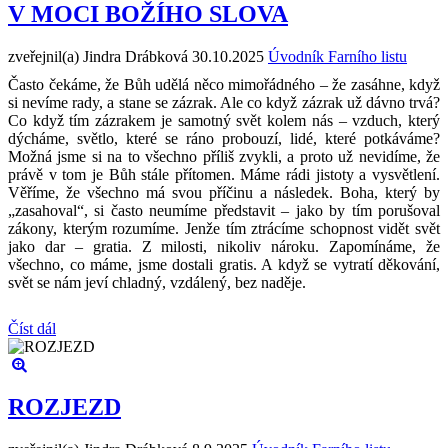
V MOCI BOŽÍHO SLOVA
zveřejnil(a) Jindra Drábková
30.10.2025
Úvodník Farního listu
Často čekáme, že Bůh udělá něco mimořádného – že zasáhne, když
si nevíme rady, a stane se zázrak. Ale co když zázrak už dávno trvá?
Co když tím zázrakem je samotný svět kolem nás – vzduch, který
dýcháme, světlo, které se ráno probouzí, lidé, které potkáváme?
Možná jsme si na to všechno příliš zvykli, a proto už nevidíme, že
právě v tom je Bůh stále přítomen. Máme rádi jistoty a vysvětlení.
Věříme, že všechno má svou příčinu a následek. Boha, který by
„zasahoval“, si často neumíme představit – jako by tím porušoval
zákony, kterým rozumíme. Jenže tím ztrácíme schopnost vidět svět
jako dar – gratia. Z milosti, nikoliv nároku. Zapomínáme, že
všechno, co máme, jsme dostali gratis. A když se vytratí děkování,
svět se nám jeví chladný, vzdálený, bez naděje.
Číst dál
ROZJEZD