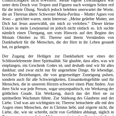
Unaufrichtigkeit nicht erwehren. Meine eigene Lesefähigkeit war
unter dem Druck von Tropen und Figuren nach wenigen Seiten reif
für die letzte Ölung. Neulich jedoch belebten unerwartet die Worte,
die an Theresas ältere Schwester Maria-Pavlina – Mutter Agnes von
Jesus – gerichtet waren, mein Interesse: „Meine geliebte Mutter, um
Dich hat Jesus auserwählt, um mich zu verloben.“ Dieser kleine
Exkurs in mein Lesejournal ist jedoch nicht einfach so. Ich suchte
nämlich einen Übergang, um vom Hinweis auf den Beginn des
Monats Oktober zu Hl. Therese und ihrem Verständnis von
Dankbarkeit für die Menschen, die der Herr in ihr Leben gesandt
hat, zu gelangen.
Der Zugang der Heiligen zur Dankbarkeit war eines der
Schlüsselelemente ihrer Spiritualität. Sie glaubte, dass alles, was wir
empfangen, ein Geschenk Gottes ist, und deshalb sind wir für alles
dankbar; und zwar nicht nur für angenehme Dinge, für lebendige,
herzliche Beziehungen, die von gegenseitiger Zuneigung pulsen,
sondern auch für alle Schwierigkeiten, Einsamkeitsgefühle und für
Menschen, die in unserem Herzen schwerer einen Platz finden. Aus
ihrer Sicht war jede Person, sogar unsympathisch, ein Werkzeug der
göttlichen Gnade. Ein Werkzeug, durch das der Herr sie zu
spirituellem Wachstum führte. Zur Stärkung des Glaubens und der
Liebe. Und was am wichtigsten ist; Therese betrachtete alle mit den
Augen eines Menschen, der in Christus liebt, und zögerte nicht, die
Liebe, die, wie sie schreibt, nicht von Gefühlen abhängt, täglich in