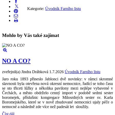
Kategorie:
Úvodník Farního listu
Mohlo by Vás také zajímat
NO A CO?
zveřejnil(a) Jindra Drábková
1.7.2026
Úvodník Farního listu
Jaro roku 1893 přineslo Jablonci dvě novinky: v rámci skromné
slavnosti byla otevřena nová okresní nemocnice, řadící se toho času
se sto třiceti lůžky a několika pavilony mezi nejlépe vybavené v
Čechách, a město obdrželo cenný import v podobě sedmi sester
boromejek, příslušnic kongregace Milosrdných sester sv. Karla
Boromejského, které se v nově zbudované nemocnici ujaly péče o
nemocné a následně zde více než padesát let sloužily.
Číst dál