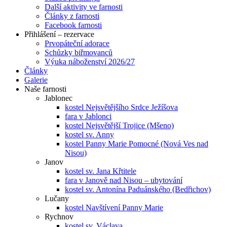
Další aktivity ve farnosti
Články z farnosti
Facebook farnosti
Přihlášení – rezervace
Prvopáteční adorace
Schůzky biřmovanců
Výuka náboženství 2026/27
Články
Galerie
Naše farnosti
Jablonec
kostel Nejsvětějšího Srdce Ježíšova
fara v Jablonci
kostel Nejsvětější Trojice (Mšeno)
kostel sv. Anny
kostel Panny Marie Pomocné (Nová Ves nad
Nisou)
Janov
kostel sv. Jana Křtitele
fara v Janově nad Nisou – ubytování
kostel sv. Antonína Paduánského (Bedřichov)
Lučany
kostel Navštívení Panny Marie
Rychnov
kostel sv. Václava