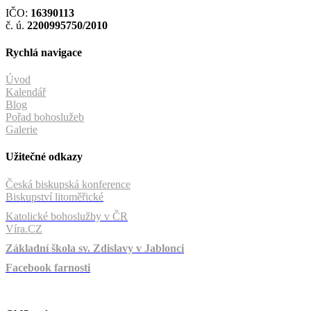
IČO:
16390113
č. ú.
2200995750/2010
Rychlá navigace
Úvod
Kalendář
Blog
Pořad bohoslužeb
Galerie
Užitečné odkazy
Česká biskupská konference
Biskupství litoměřické
Katolické bohoslužby v ČR
Víra.CZ
Základní škola sv. Zdislavy v Jablonci
Facebook farnosti