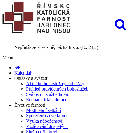
Nepřidáš se k většině, páchá-li zlo. (Ex 23,2)
Menu
Kalendář
Ohlášky a svátosti
Aktuální bohoslužby a ohlášky
Přehled pravidelných bohoslužeb
Svátosti – služba lidem
Eucharistické adorace
Život ve farnosti
Modlitební setkání
Společenství ve farnosti
Výuka náboženství
Vzdělávání dospělých
Služba při liturgii