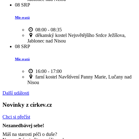
08
SRP
Mše svatá
08:00 - 08:35
děkanský kostel Nejsvětějšího Srdce Ježíšova,
Jablonec nad Nisou
08
SRP
Mše svatá
16:00 - 17:00
farní kostel Navštívení Panny Marie, Lučany nad
Nisou
Další události
Novinky z církev.cz
Chci si přečíst
Nezanedbávej sebe!
Máš na starosti péči o duše?