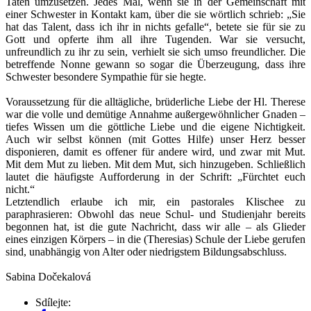
Taten umzusetzen. Jedes Mal, wenn sie in der Gemeinschaft mit
einer Schwester in Kontakt kam, über die sie wörtlich schrieb: „Sie
hat das Talent, dass ich ihr in nichts gefalle“, betete sie für sie zu
Gott und opferte ihm all ihre Tugenden. War sie versucht,
unfreundlich zu ihr zu sein, verhielt sie sich umso freundlicher. Die
betreffende Nonne gewann so sogar die Überzeugung, dass ihre
Schwester besondere Sympathie für sie hegte.
Voraussetzung für die alltägliche, brüderliche Liebe der Hl. Therese
war die volle und demütige Annahme außergewöhnlicher Gnaden –
tiefes Wissen um die göttliche Liebe und die eigene Nichtigkeit.
Auch wir selbst können (mit Gottes Hilfe) unser Herz besser
disponieren, damit es offener für andere wird, und zwar mit Mut.
Mit dem Mut zu lieben. Mit dem Mut, sich hinzugeben. Schließlich
lautet die häufigste Aufforderung in der Schrift: „Fürchtet euch
nicht.“
Letztendlich erlaube ich mir, ein pastorales Klischee zu
paraphrasieren: Obwohl das neue Schul- und Studienjahr bereits
begonnen hat, ist die gute Nachricht, dass wir alle – als Glieder
eines einzigen Körpers – in die (Theresias) Schule der Liebe gerufen
sind, unabhängig von Alter oder niedrigstem Bildungsabschluss.
Sabina Dočekalová
Sdílejte: