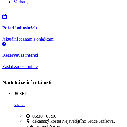
Varhany
Pořad bohoslužeb
Aktuální seznam s ohláškami
Rezervovat intenci
Zaslat žádost online
Nadcházející události
08
SRP
Adorace
06:30 - 08:00
děkanský kostel Nejsvětějšího Srdce Ježíšova,
Jablonec nad Nisou