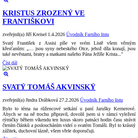
KRISTUS ZROZENÝ VE
FRANTIŠKOVI
zveřejnil(a) Jiří Kreisel
1.4.2026
Úvodník Farního listu
Svatý František z Assisi píše ve svém Listě všem věrným
křesťanům: „… jsou syny nebeského Otce, jehož díla konají, jsou
také nevěstami, bratry a matkami našeho Pána Ježíše Krista..."
Číst dál
SVATÝ TOMÁŠ AKVINSKÝ
zveřejnil(a) Jindra Drábková
27.2.2026
Úvodník Farního listu
Bylo to téma na růžencové setkání u paní Jarušky Kernerové.
Abych se na ně trochu připravil, dovolil jsem si v rámci vyležení
rýmičky během víkendu ten luxus skoro patnáct hodin času strávit
čtením článků a posloucháním videí o svatém Tomáši. Byl to krásný
zážitek, duchovní lázně, všem vřele doporučuji.