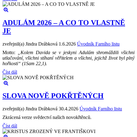
ADULÁM 2026 – A CO TO VLASTNĚ
JE
zveřejnil(a) Jindra Drábková
1.6.2026
Úvodník Farního listu
Motto:
„Kolem Davida se v jeskyni Adulám shromáždili všichni
utlačování, všichni stíhaní věřitelem a všichni, jejichž život byl plný
hořkosti“ (1Sam 22,1).
Číst dál
SLOVA NOVĚ POKŘTĚNÝCH
zveřejnil(a) Jindra Drábková
30.4.2026
Úvodník Farního listu
Zkrácená verze svědectví našich novokřtěnců.
Číst dál