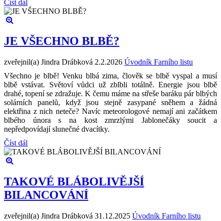
Číst dál
JE VŠECHNO BLBĚ?
zveřejnil(a) Jindra Drábková
2.2.2026
Úvodník Farního listu
Všechno je blbě! Venku blbá zima, člověk se blbě vyspal a musí
blbě vstávat. Světoví vůdci už zblbli totálně. Energie jsou blbě
drahé, topení se zdražuje. K čemu máme na střeše baráku pár blbých
solárních panelů, když jsou stejně zasypané sněhem a žádná
elektřina z nich neteče? Navíc meteorologové nemají ani začátkem
blbého února s na kost zmrzlými Jablonečáky soucit a
nepředpovídají slunečné dvacítky.
Číst dál
TAKOVÉ BLÁBOLIVĚJŠÍ
BILANCOVÁNÍ
zveřejnil(a) Jindra Drábková
31.12.2025
Úvodník Farního listu