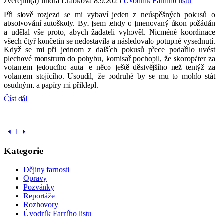
zveřejnil(a) Jindra Drábková
8.9.2025
Úvodník Farního listu
Při slově rozjezd se mi vybaví jeden z neúspěšných pokusů o
absolvování autoškoly. Byl jsem tehdy o jmenovaný úkon požádán
a udělal vše proto, abych žadateli vyhověl. Nicméně koordinace
všech čtyř končetin se nedostavila a následovalo potupné vysednutí.
Když se mi při jednom z dalších pokusů přece podařilo uvést
plechové monstrum do pohybu, komisař pochopil, že skoropáter za
volantem jedoucího auta je něco ještě děsivějšího než tentýž za
volantem stojícího. Usoudil, že podruhé by se mu to mohlo stát
osudným, a papíry mi přiklepl.
Číst dál
1
Kategorie
Dějiny farnosti
Opravy
Pozvánky
Reportáže
Rozhovory
Úvodník Farního listu