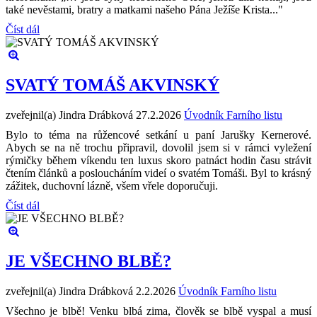
také nevěstami, bratry a matkami našeho Pána Ježíše Krista..."
Číst dál
SVATÝ TOMÁŠ AKVINSKÝ
zveřejnil(a) Jindra Drábková
27.2.2026
Úvodník Farního listu
Bylo to téma na růžencové setkání u paní Jarušky Kernerové.
Abych se na ně trochu připravil, dovolil jsem si v rámci vyležení
rýmičky během víkendu ten luxus skoro patnáct hodin času strávit
čtením článků a posloucháním videí o svatém Tomáši. Byl to krásný
zážitek, duchovní lázně, všem vřele doporučuji.
Číst dál
JE VŠECHNO BLBĚ?
zveřejnil(a) Jindra Drábková
2.2.2026
Úvodník Farního listu
Všechno je blbě! Venku blbá zima, člověk se blbě vyspal a musí