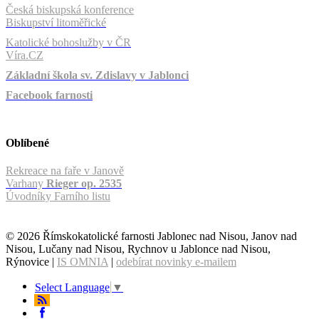
Česká biskupská konference
Biskupství litoměřické
Katolické bohoslužby v ČR
Víra.CZ
Základní škola sv. Zdislavy v Jablonci
Facebook farnosti
Oblíbené
Rekreace na faře v Janově
Varhany
Rieger op. 2535
Úvodníky Farního listu
© 2026 Římskokatolické farnosti Jablonec nad Nisou, Janov nad
Nisou, Lučany nad Nisou, Rychnov u Jablonce nad Nisou,
Rýnovice |
IS OMNIA
|
odebírat novinky e-mailem
Select Language
▼