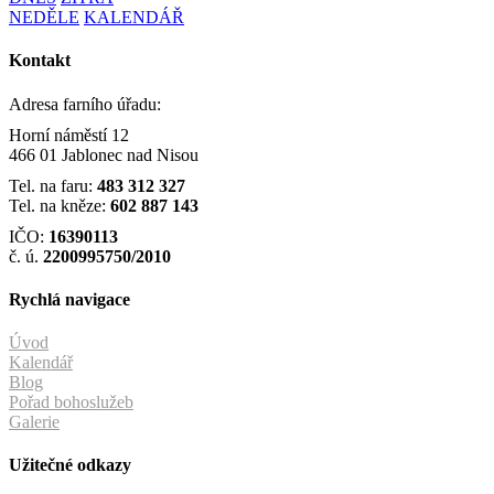
NEDĚLE
KALENDÁŘ
Kontakt
Adresa farního úřadu:
Horní náměstí 12
466 01 Jablonec nad Nisou
Tel. na faru:
483 312 327
Tel. na kněze:
602 887 143
IČO:
16390113
č. ú.
2200995750/2010
Rychlá navigace
Úvod
Kalendář
Blog
Pořad bohoslužeb
Galerie
Užitečné odkazy