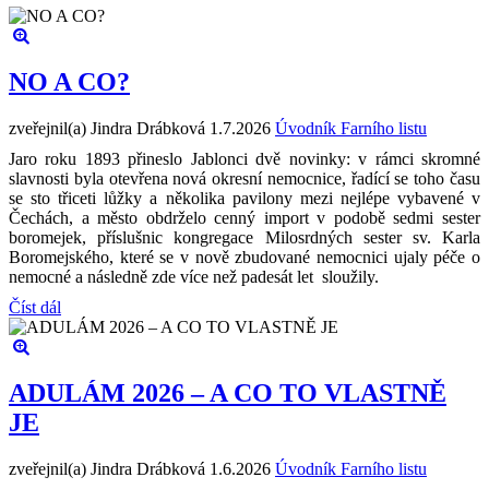
NO A CO?
zveřejnil(a) Jindra Drábková
1.7.2026
Úvodník Farního listu
Jaro roku 1893 přineslo Jablonci dvě novinky: v rámci skromné
slavnosti byla otevřena nová okresní nemocnice, řadící se toho času
se sto třiceti lůžky a několika pavilony mezi nejlépe vybavené v
Čechách, a město obdrželo cenný import v podobě sedmi sester
boromejek, příslušnic kongregace Milosrdných sester sv. Karla
Boromejského, které se v nově zbudované nemocnici ujaly péče o
nemocné a následně zde více než padesát let sloužily.
Číst dál
ADULÁM 2026 – A CO TO VLASTNĚ
JE
zveřejnil(a) Jindra Drábková
1.6.2026
Úvodník Farního listu