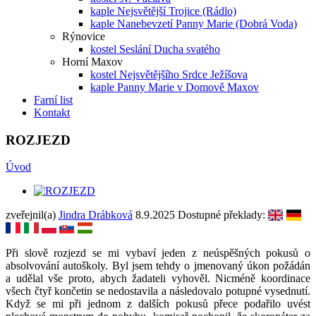
kaple Nejsvětější Trojice (Rádlo)
kaple Nanebevzetí Panny Marie (Dobrá Voda)
Rýnovice
kostel Seslání Ducha svatého
Horní Maxov
kostel Nejsvětějšího Srdce Ježíšova
kaple Panny Marie v Domově Maxov
Farní list
Kontakt
ROZJEZD
Úvod
zveřejnil(a)
Jindra Drábková
8.9.2025
Dostupné překlady:
Při slově rozjezd se mi vybaví jeden z neúspěšných pokusů o
absolvování autoškoly. Byl jsem tehdy o jmenovaný úkon požádán
a udělal vše proto, abych žadateli vyhověl. Nicméně koordinace
všech čtyř končetin se nedostavila a následovalo potupné vysednutí.
Když se mi při jednom z dalších pokusů přece podařilo uvést