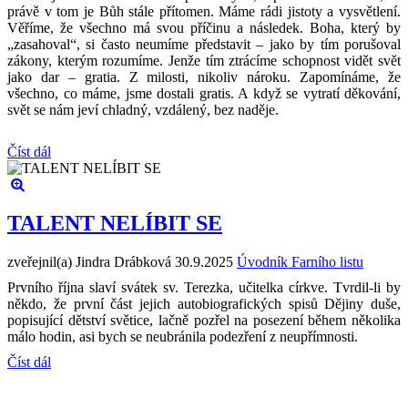
právě v tom je Bůh stále přítomen. Máme rádi jistoty a vysvětlení.
Věříme, že všechno má svou příčinu a následek. Boha, který by
„zasahoval“, si často neumíme představit – jako by tím porušoval
zákony, kterým rozumíme. Jenže tím ztrácíme schopnost vidět svět
jako dar – gratia. Z milosti, nikoliv nároku. Zapomínáme, že
všechno, co máme, jsme dostali gratis. A když se vytratí děkování,
svět se nám jeví chladný, vzdálený, bez naděje.
Číst dál
TALENT NELÍBIT SE
zveřejnil(a) Jindra Drábková
30.9.2025
Úvodník Farního listu
Prvního října slaví svátek sv. Terezka, učitelka církve. Tvrdil-li by
někdo, že první část jejich autobiografických spisů Dějiny duše,
popisující dětství světice, lačně pozřel na posezení během několika
málo hodin, asi bych se neubránila podezření z neupřímnosti.
Číst dál