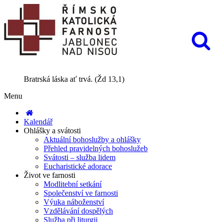
Bratrská láska ať trvá. (Žd 13,1)
Menu
Kalendář
Ohlášky a svátosti
Aktuální bohoslužby a ohlášky
Přehled pravidelných bohoslužeb
Svátosti – služba lidem
Eucharistické adorace
Život ve farnosti
Modlitební setkání
Společenství ve farnosti
Výuka náboženství
Vzdělávání dospělých
Služba při liturgii