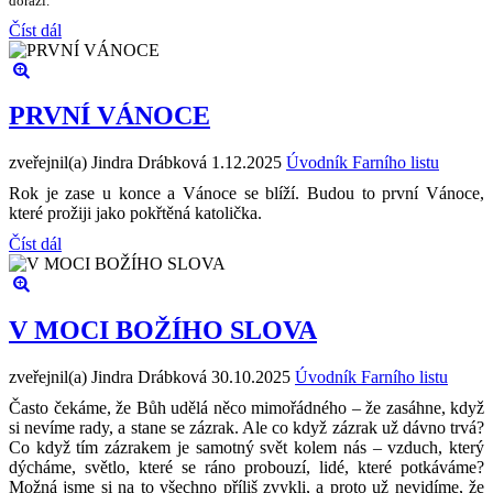
dorazí.
Číst dál
PRVNÍ VÁNOCE
zveřejnil(a) Jindra Drábková
1.12.2025
Úvodník Farního listu
Rok je zase u konce a Vánoce se blíží. Budou to první Vánoce,
které prožiji jako pokřtěná katolička.
Číst dál
V MOCI BOŽÍHO SLOVA
zveřejnil(a) Jindra Drábková
30.10.2025
Úvodník Farního listu
Často čekáme, že Bůh udělá něco mimořádného – že zasáhne, když
si nevíme rady, a stane se zázrak. Ale co když zázrak už dávno trvá?
Co když tím zázrakem je samotný svět kolem nás – vzduch, který
dýcháme, světlo, které se ráno probouzí, lidé, které potkáváme?
Možná jsme si na to všechno příliš zvykli, a proto už nevidíme, že