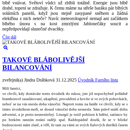
blbě vstávat. Světoví vůdci už zblbli totálně. Energie jsou blbě
drahé, topení se zdražuje. K čemu máme na střeše baráku pár blbých
solárních panelů, když jsou stejně zasypané sněhem a žádná
elektřina z nich neteče? Navíc meteorologové nemají ani začátkem
blbého února s na kost zmrzlými Jablonečáky soucit a
nepředpovídají slunečné dvacítky.
Číst dál
TAKOVÉ BLÁBOLIVĚJŠÍ
BILANCOVÁNÍ
zveřejnil(a) Jindra Drábková
31.12.2025
Úvodník Farního listu
Milí farníci,
ve chvíli, kdy dostáváte tento úvodník do rukou, jste ji
ž
nepochybn
ě
po
ř
ádn
ě
bramborov
ě
zasalátovaní, ukap
ř
ení, procuk
ř
ení a hovíte si ve sv
ý
ch pohovkách,
nebo
ť
se na vás snesla doba váno
č
ní. Naproti tomu na fará
ř
e ve chvíli, kdy se s
tímto úvodníkem mo
ř
í, se dosud váno
č
ní doba nesnesla. Sám práv
ě
sná
š
í dobu
adventní, a je proto nesnesiteln
ý
. Liturgií je toti
ž
pobízen k bd
ě
ní, zatímco by
po brzkém ranním rorání rad
ě
ji spal. Ka
ž
dopádn
ě
doufá,
ž
e se v blízké
budoucnosti máte zlat
ě
, a v
ěř
í,
ž
e tam za vámi ze sv
ý
ch fialov
ý
ch dne
š
k
ů č
asem