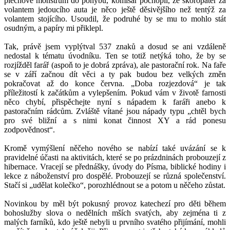
plechové monstrum do pohybu, komisař pochopil, že skoropáter za
volantem jedoucího auta je něco ještě děsivějšího než tentýž za
volantem stojícího. Usoudil, že podruhé by se mu to mohlo stát
osudným, a papíry mi přiklepl.
Tak, právě jsem vyplýtval 537 znaků a dosud se ani vzdáleně
nedostal k tématu úvodníku. Ten se totiž netýká toho, že by se
rozjížděl farář (aspoň to je dobrá zpráva), ale pastorační rok. Na faře
se v září začnou dít věci a ty pak budou bez velkých změn
pokračovat až do konce června. „Doba rozjezdová“ je tak
příležitostí k začátkům a vylepšením. Pokud vám v životě farnosti
něco chybí, přispěchejte nyní s nápadem k faráři anebo k
pastoračním rádcům. Zvláště vítané jsou nápady typu „chtěl bych
pro své bližní a s nimi konat činnost XY a rád ponesu
zodpovědnost“.
Kromě vymýšlení něčeho nového se nabízí také uvázání se k
pravidelné účasti na aktivitách, které se po prázdninách probouzejí z
hibernace. Vracejí se přednášky, úvody do Písma, biblické hodiny i
lekce z náboženství pro dospělé. Probouzejí se různá společenství.
Stačí si „udělat kolečko“, porozhlédnout se a potom u něčeho zůstat.
Novinkou by měl být pokusný provoz katechezí pro děti během
bohoslužby slova o nedělních mších svatých, aby zejména ti z
malých farníků, kdo ještě nebyli u prvního svatého přijímání, mohli