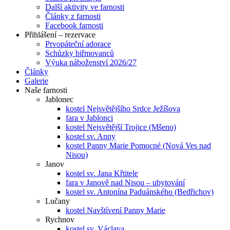
Další aktivity ve farnosti
Články z farnosti
Facebook farnosti
Přihlášení – rezervace
Prvopáteční adorace
Schůzky biřmovanců
Výuka náboženství 2026/27
Články
Galerie
Naše farnosti
Jablonec
kostel Nejsvětějšího Srdce Ježíšova
fara v Jablonci
kostel Nejsvětější Trojice (Mšeno)
kostel sv. Anny
kostel Panny Marie Pomocné (Nová Ves nad
Nisou)
Janov
kostel sv. Jana Křtitele
fara v Janově nad Nisou – ubytování
kostel sv. Antonína Paduánského (Bedřichov)
Lučany
kostel Navštívení Panny Marie
Rychnov
kostel sv. Václava