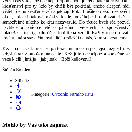
využít čas v kostele účelněji. Připomenout je třeba také kurz základů
křesťanství pro ty, kdo by chtěli být pokřtěni, anebo alespoň rádi
věděli, čemu křesťané věří a jak žijí. Pokud tušíte o někom ve svém
okolí, kdo si takové otázky klade, neváhejte ho přizvat. Účast
samozřejmě nikoho ke křtu nezavazuje. Do třetice bych rád pozval
náctileté a raně cetileté o pátečních večerech na společenství
mládeže, a to i ty, kdo účast loni třeba vzdali. Každý rok se utváří
trochu jiná sestava činností i lidí a záleží i na nás, kam se posuneme.
Kéž má naše farnost v pastoračním roce úspěšnější rozjezd než
kdysi farář v autoškolním autě! Kéž jí to nechcípne a společně se
veze k cíli, jímž je – jak jinak – Boží království!
Štěpán Smolen
Sdílejte:
Kategorie:
Úvodník Farního listu
Mohlo by Vás také zajímat