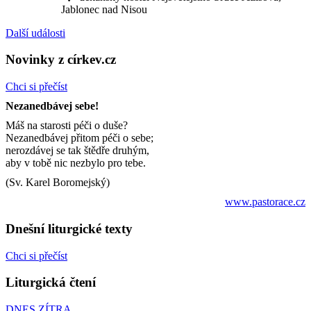
Jablonec nad Nisou
Další události
Novinky z církev.cz
Chci si přečíst
Nezanedbávej sebe!
Máš na starosti péči o duše?
Nezanedbávej přitom péči o sebe;
nerozdávej se tak štědře druhým,
aby v tobě nic nezbylo pro tebe.
(Sv. Karel Boromejský)
www.pastorace.cz
Dnešní liturgické texty
Chci si přečíst
Liturgická čtení
DNES
ZÍTRA