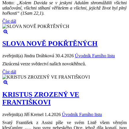
Motto:
„Kolem Davida se v jeskyni Adulám shromáždili všichni
utlačování, všichni stíhaní věřitelem a všichni, jejichž život byl plný
hořkosti“ (1Sam 22,1).
Číst dál
SLOVA NOVĚ POKŘTĚNÝCH
zveřejnil(a) Jindra Drábková
30.4.2026
Úvodník Farního listu
Zkrácená verze svědectví našich novokřtěnců.
Číst dál
KRISTUS ZROZENÝ VE
FRANTIŠKOVI
zveřejnil(a) Jiří Kreisel
1.4.2026
Úvodník Farního listu
Svatý František z Assisi píše ve svém Listě všem věrným
křesťanům: „… jsou syny nebeského Otce, jehož díla konají, jsou