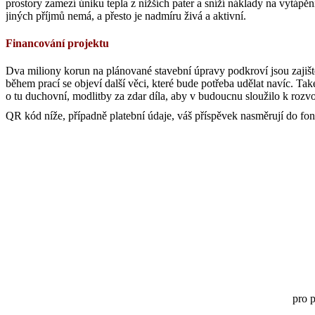
prostory zamezí úniku tepla z nižších pater a sníží náklady na vytápě
jiných příjmů nemá, a přesto je nadmíru živá a aktivní.
Financování projektu
Dva miliony korun na plánované stavební úpravy podkroví jsou zajišt
během prací se objeví další věci, které bude potřeba udělat navíc. T
o tu duchovní, modlitby za zdar díla, aby v budoucnu sloužilo k rozvo
QR kód níže, případně platební údaje, váš příspěvek nasměrují do fon
pro 