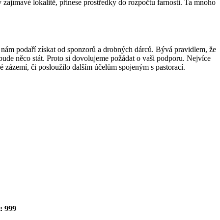
v zajímavé lokalitě, přinese prostředky do rozpočtu farnosti. Ta mnoho
e nám podaří získat od sponzorů a drobných dárců. Bývá pravidlem, že
 bude něco stát. Proto si dovolujeme požádat o vaši podporu. Nejvíce
né zázemí, či posloužilo dalším účelům spojeným s pastorací.
: 999