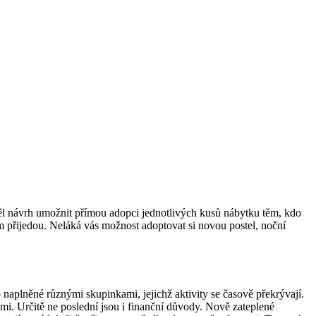
ěl návrh umožnit přímou adopci jednotlivých kusů nábytku těm, kdo
m přijedou. Neláká vás možnost adoptovat si novou postel, noční
to naplněné různými skupinkami, jejichž aktivity se časově překrývají.
mi. Určitě ne poslední jsou i finanční důvody. Nově zateplené