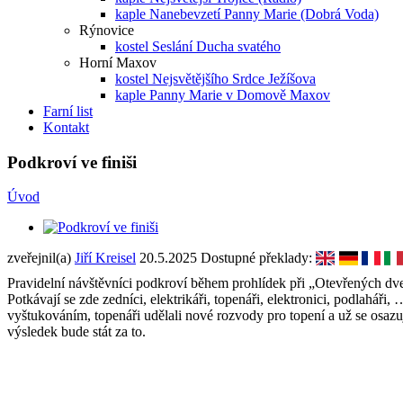
kaple Nanebevzetí Panny Marie (Dobrá Voda)
Rýnovice
kostel Seslání Ducha svatého
Horní Maxov
kostel Nejsvětějšího Srdce Ježíšova
kaple Panny Marie v Domově Maxov
Farní list
Kontakt
Podkroví ve finiši
Úvod
zveřejnil(a)
Jiří Kreisel
20.5.2025
Dostupné překlady:
Pravidelní návštěvníci podkroví během prohlídek při „Otevřených dve
Potkávají se zde zedníci, elektrikáři, topenáři, elektronici, podlahář
vyštukováním, topenáři udělali nové rozvody pro topení a už se osazu
výsledek bude stát za to.