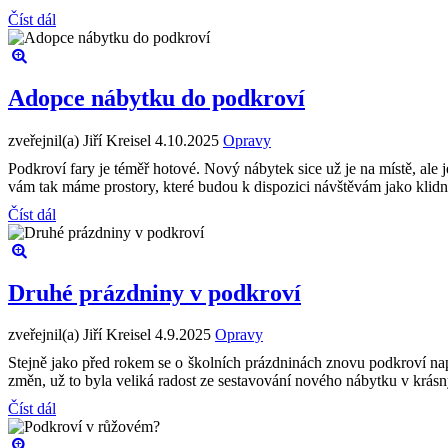
Číst dál
Adopce nábytku do podkroví
zveřejnil(a) Jiří Kreisel
4.10.2025
Opravy
Podkroví fary je téměř hotové. Nový nábytek sice už je na místě, ale j
vám tak máme prostory, které budou k dispozici návštěvám jako klidn
Číst dál
Druhé prázdniny v podkroví
zveřejnil(a) Jiří Kreisel
4.9.2025
Opravy
Stejně jako před rokem se o školních prázdninách znovu podkroví napl
změn, už to byla veliká radost ze sestavování nového nábytku v krásný
Číst dál