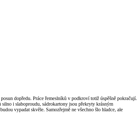
 posun dopředu. Práce řemeslníků v podkroví totiž úspěšně pokračují.
dů silno i slaboproudu, sádrokartony jsou překryty krásným
 – budou vypadat skvěle. Samozřejmě ne všechno šlo hladce, ale