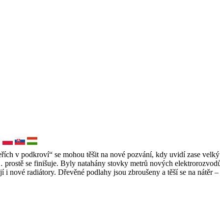
řích v podkroví“ se mohou těšit na nové pozvání, kdy uvidí zase velký
i, … prostě se finišuje. Byly natahány stovky metrů nových elektrorozvo
jí i nové radiátory. Dřevěné podlahy jsou zbroušeny a těší se na nátěr