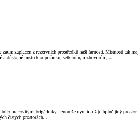
e zatím zaplacen z rezervních prostředků naší farnosti. Místnosti tak maj
é a důstojné místo k odpočinku, setkáním, rozhovorům, ...
nilo pracovitými brigádníky. Jenomže nyní to už je úplně jiný prostor. 
ch čistých prostorách...