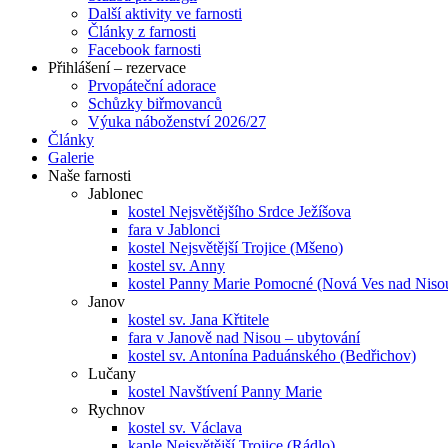
Další aktivity ve farnosti
Články z farnosti
Facebook farnosti
Přihlášení – rezervace
Prvopáteční adorace
Schůzky biřmovanců
Výuka náboženství 2026/27
Články
Galerie
Naše farnosti
Jablonec
kostel Nejsvětějšího Srdce Ježíšova
fara v Jablonci
kostel Nejsvětější Trojice (Mšeno)
kostel sv. Anny
kostel Panny Marie Pomocné (Nová Ves nad Niso
Janov
kostel sv. Jana Křtitele
fara v Janově nad Nisou – ubytování
kostel sv. Antonína Paduánského (Bedřichov)
Lučany
kostel Navštívení Panny Marie
Rychnov
kostel sv. Václava
kaple Nejsvětější Trojice (Rádlo)