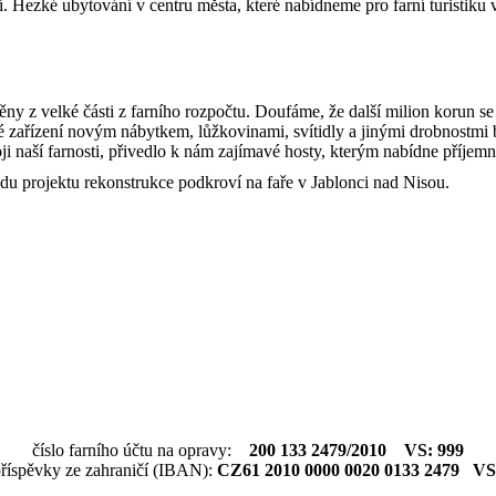
ní. Hezké ubytování v centru města, které nabídneme pro farní turistiku 
ěny z velké části z farního rozpočtu. Doufáme, že další milion korun s
aké zařízení novým nábytkem, lůžkovinami, svítidly a jinými drobnostmi
ji naší farnosti, přivedlo k nám zajímavé hosty, kterým nabídne příjem
du projektu rekonstrukce podkroví na faře v Jablonci nad Nisou.
číslo farního účtu na opravy:
200 133 2479/2010 VS: 999
příspěvky ze zahraničí (IBAN):
CZ61 2010 0000 0020 0133 2479 VS