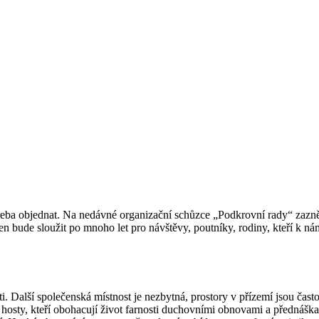
otřeba objednat. Na nedávné organizační schůzce „Podkrovní rady“ zazn
 bude sloužit po mnoho let pro návštěvy, poutníky, rodiny, kteří k ná
sti. Další společenská místnost je nezbytná, prostory v přízemí jsou čas
 hosty, kteří obohacují život farnosti duchovními obnovami a přednáška