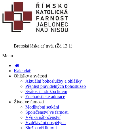
Bratrská láska ať trvá. (Žd 13,1)
Menu
Kalendář
Ohlášky a svátosti
Aktuální bohoslužby a ohlášky
Přehled pravidelných bohoslužeb
Svátosti – služba lidem
Eucharistické adorace
Život ve farnosti
Modlitební setkání
Společenství ve farnosti
Výuka náboženství
Vzdělávání dospělých
Služba při liturgii