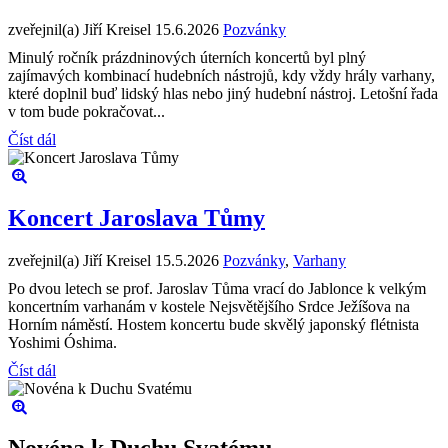
zveřejnil(a) Jiří Kreisel
15.6.2026
Pozvánky
Minulý ročník prázdninových úterních koncertů byl plný
zajímavých kombinací hudebních nástrojů, kdy vždy hrály varhany,
které doplnil buď lidský hlas nebo jiný hudební nástroj. Letošní řada
v tom bude pokračovat...
Číst dál
Koncert Jaroslava Tůmy
zveřejnil(a) Jiří Kreisel
15.5.2026
Pozvánky
,
Varhany
Po dvou letech se prof. Jaroslav Tůma vrací do Jablonce k velkým
koncertním varhanám v kostele Nejsvětějšího Srdce Ježíšova na
Horním náměstí. Hostem koncertu bude skvělý japonský flétnista
Yoshimi Óshima.
Číst dál