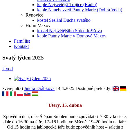
kaple Nejsvětější Trojice (Rádlo)
kaple Nanebevzetí Panny Marie (Dobrá Voda)
Rýnovice
kostel Seslání Ducha svatého
Horní Maxov
kostel Nejsvětějšího Srdce Ježíšova
kaple Panny Marie v Domově Maxov
Farní list
Kontakt
Svatý týden 2025
Úvod
zveřejnil(a)
Jindra Drábková
14.4.2025
Dostupné překlady:
Úterý, 15. dubna
Zpovědní den, otec Štěpán Smolen bude zpovídat 6–7.30 v kostele,
dále do 16.30 na faře, 17–18 hodin ve Mšeně, 19–20 hodin na faře.
Od 15 hodin na jablonecké faře bude zpovědník host – saletin z