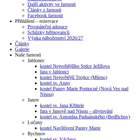
Další aktivity ve farnosti
Články z farnosti
Facebook farnosti
Přihlášení – rezervace
Prvopáteční adorace
Schůzky biřmovanců
Výuka náboženství 2026/27
Články
Galerie
Naše farnosti
Jablonec
kostel Nejsvětějšího Srdce Ježíšova
fara v Jablonci
kostel Nejsvětější Trojice (Mšeno)
kostel sv. Anny
kostel Panny Marie Pomocné (Nová Ves nad
Nisou)
Janov
kostel sv. Jana Křtitele
fara v Janově nad Nisou – ubytování
kostel sv. Antonína Paduánského (Bedřichov)
Lučany
kostel Navštívení Panny Marie
Rychnov
kostel sv. Václava