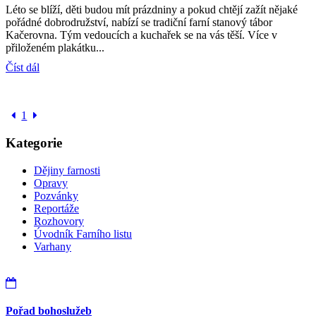
Léto se blíží, děti budou mít prázdniny a pokud chtějí zažít nějaké
pořádné dobrodružství, nabízí se tradiční farní stanový tábor
Kačerovna. Tým vedoucích a kuchařek se na vás těší. Více v
přiloženém plakátku...
Číst dál
1
Kategorie
Dějiny farnosti
Opravy
Pozvánky
Reportáže
Rozhovory
Úvodník Farního listu
Varhany
Pořad bohoslužeb