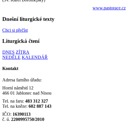
www.pastorace.cz
Dnešní liturgické texty
Chci si přečíst
Liturgická čtení
DNES
ZÍTRA
NEDĚLE
KALENDÁŘ
Kontakt
Adresa farního úřadu:
Horní náměstí 12
466 01 Jablonec nad Nisou
Tel. na faru:
483 312 327
Tel. na kněze:
602 887 143
IČO:
16390113
č. ú.
2200995750/2010