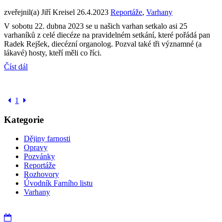
zveřejnil(a) Jiří Kreisel
26.4.2023
Reportáže
,
Varhany
V sobotu 22. dubna 2023 se u našich varhan setkalo asi 25
varhaníků z celé diecéze na pravidelném setkání, které pořádá pan
Radek Rejšek, diecézní organolog. Pozval také tři významné (a
lákavé) hosty, kteří měli co říci.
Číst dál
1
Kategorie
Dějiny farnosti
Opravy
Pozvánky
Reportáže
Rozhovory
Úvodník Farního listu
Varhany