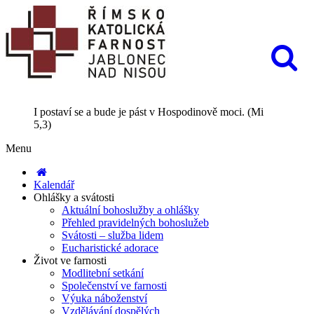
I postaví se a bude je pást v Hospodinově moci. (Mi
5,3)
Menu
Kalendář
Ohlášky a svátosti
Aktuální bohoslužby a ohlášky
Přehled pravidelných bohoslužeb
Svátosti – služba lidem
Eucharistické adorace
Život ve farnosti
Modlitební setkání
Společenství ve farnosti
Výuka náboženství
Vzdělávání dospělých