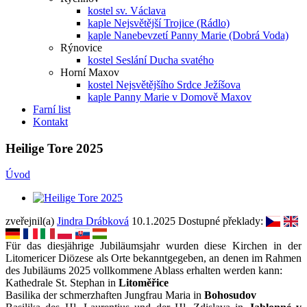
kostel sv. Václava
kaple Nejsvětější Trojice (Rádlo)
kaple Nanebevzetí Panny Marie (Dobrá Voda)
Rýnovice
kostel Seslání Ducha svatého
Horní Maxov
kostel Nejsvětějšího Srdce Ježíšova
kaple Panny Marie v Domově Maxov
Farní list
Kontakt
Heilige Tore 2025
Úvod
zveřejnil(a)
Jindra Drábková
10.1.2025
Dostupné překlady:
Für das diesjährige Jubiläumsjahr wurden diese Kirchen in der
Litomericer Diözese als Orte bekanntgegeben, an denen im Rahmen
des Jubiläums 2025 vollkommene Ablass erhalten werden kann:
Kathedrale St. Stephan in
Litoměřice
Basilika der schmerzhaften Jungfrau Maria in
Bohosudov