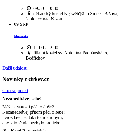
09:30 - 10:30
děkanský kostel Nejsvětějšího Srdce Ježíšova,
Jablonec nad Nisou
09
SRP
Mše svatá
11:00 - 12:00
filiální kostel sv. Antonína Paduánského,
Bedřichov
Další události
Novinky z církev.cz
Chci si přečíst
Nezanedbávej sebe!
Máš na starosti péči o duše?
Nezanedbávej přitom péči o sebe;
nerozdávej se tak štědře druhým,
aby v tobě nic nezbylo pro tebe.
(Sv. Karel Boromejský)