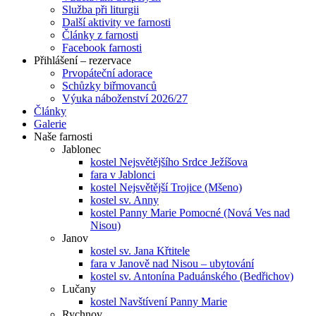
Služba při liturgii
Další aktivity ve farnosti
Články z farnosti
Facebook farnosti
Přihlášení – rezervace
Prvopáteční adorace
Schůzky biřmovanců
Výuka náboženství 2026/27
Články
Galerie
Naše farnosti
Jablonec
kostel Nejsvětějšího Srdce Ježíšova
fara v Jablonci
kostel Nejsvětější Trojice (Mšeno)
kostel sv. Anny
kostel Panny Marie Pomocné (Nová Ves nad
Nisou)
Janov
kostel sv. Jana Křtitele
fara v Janově nad Nisou – ubytování
kostel sv. Antonína Paduánského (Bedřichov)
Lučany
kostel Navštívení Panny Marie
Rychnov