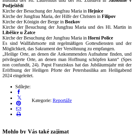
Basilika des Hl. Laurentius und der Hl. Zdislava in
Jablonné v
Podještědí
Kirche der Besuchung der Jungfrau Maria in
Hejnice
Kirche der Jungfrau Maria, der Hilfe der Christen in
Filipov
Kirche der Königin der Berge in
Bozkov
Kirche der Besuchung der Jungfrau Maria und des Hl. Martin in
Liběšice u Žatce
Kirche der Besuchung der Jungfrau Maria in
Horní Police
Es sind Wallfahrtsorte mit regelmäßigen Gottesdiensten und der
Möglichkeit, das Sakrament der Versöhnung zu empfangen.
„
Heilige Orte, an denen die Ankommenden Aufnahme finden, und
privilegierte Orte, an denen man Hoffnung schöpfen kann“ (Spes
non confundit, 24). Papst Franziskus hat das Jubiläumsjahr mit der
Eröffnung der Heiligen Pforte der Petersbasilika am Heiligabend
2024 eingeleitet.
Sdílejte:
Kategorie:
Reportáže
Mohlo by Vás také zajímat