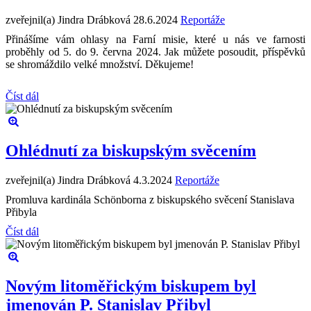
zveřejnil(a) Jindra Drábková
28.6.2024
Reportáže
Přinášíme vám ohlasy na Farní misie, které u nás ve farnosti
proběhly od 5. do 9. června 2024. Jak můžete posoudit, příspěvků
se shromáždilo velké množství. Děkujeme!
Číst dál
Ohlédnutí za biskupským svěcením
zveřejnil(a) Jindra Drábková
4.3.2024
Reportáže
Promluva kardinála Schönborna z biskupského svěcení Stanislava
Přibyla
Číst dál
Novým litoměřickým biskupem byl
jmenován P. Stanislav Přibyl