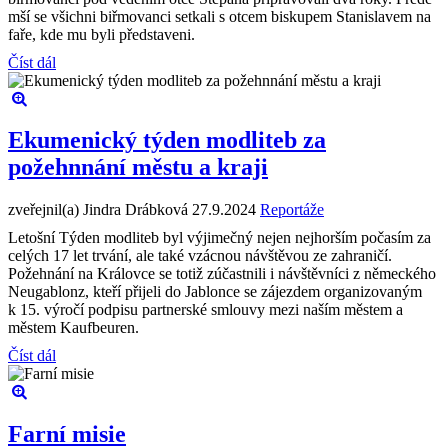
mší se všichni biřmovanci setkali s otcem biskupem Stanislavem na
faře, kde mu byli představeni.
Číst dál
Ekumenický týden modliteb za
požehnnání městu a kraji
zveřejnil(a) Jindra Drábková
27.9.2024
Reportáže
Letošní Týden modliteb byl výjimečný nejen nejhorším počasím za
celých 17 let trvání, ale také vzácnou návštěvou ze zahraničí.
Požehnání na Královce se totiž zúčastnili i návštěvníci z německého
Neugablonz, kteří přijeli do Jablonce se zájezdem organizovaným
k 15. výročí podpisu partnerské smlouvy mezi naším městem a
městem Kaufbeuren.
Číst dál
Farní misie