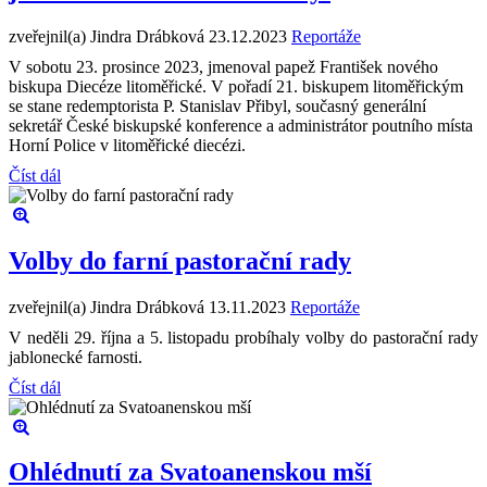
zveřejnil(a) Jindra Drábková
23.12.2023
Reportáže
V sobotu 23. prosince 2023, jmenoval papež František nového
biskupa Diecéze litoměřické. V pořadí 21. biskupem litoměřickým
se stane redemptorista P. Stanislav Přibyl, současný generální
sekretář České biskupské konference a administrátor poutního místa
Horní Police v litoměřické diecézi.
Číst dál
Volby do farní pastorační rady
zveřejnil(a) Jindra Drábková
13.11.2023
Reportáže
V neděli 29. října a 5. listopadu probíhaly volby do pastorační rady
jablonecké farnosti.
Číst dál
Ohlédnutí za Svatoanenskou mší