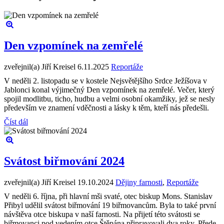
Den vzpomínek na zemřelé
zveřejnil(a) Jiří Kreisel
6.11.2025
Reportáže
V neděli 2. listopadu se v kostele Nejsvětějšího Srdce Ježíšova v
Jablonci konal výjimečný Den vzpomínek na zemřelé. Večer, který
spojil modlitbu, ticho, hudbu a velmi osobní okamžiky, jež se nesly
především ve znamení vděčnosti a lásky k těm, kteří nás předešli.
Číst dál
Svátost biřmování 2024
zveřejnil(a) Jiří Kreisel
19.10.2024
Dějiny farnosti
,
Reportáže
V neděli 6. října, při hlavní mši svaté, otec biskup Mons. Stanislav
Přibyl udělil svátost biřmování 19 biřmovancům. Byla to také první
návštěva otce biskupa v naší farnosti. Na přijetí této svátosti se
biřmovanci pod vedením otce Štěpána připravovali dva roky. Přede