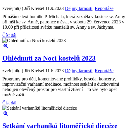
zveřejnil(a) Jiří Kreisel
11.9.2023
Dějiny farnosti
,
Reportáže
Přinášíme text homilie P. Michala, která zazněla v kostele sv. Anny
při mši ke sv. Anně, patronce města, v sobotu 29. července 2023 v
10.00 při příležitosti svátku manželů sv. Anny a sv. Jáchyma.
Číst dál
Ohlédnutí za Nocí kostelů 2023
zveřejnil(a) Jiří Kreisel
11.6.2023
Dějiny farnosti
,
Reportáže
Programy pro děti, komentované prohlídky, beseda, koncerty,
improvizační varhanní meditace, možnost setkání s duchovními
nebo jen otevřený prostor pro vlastní ztišení – to vše bylo opět
možné zažít.
Číst dál
Setkání varhaníků litoměřické diecéze