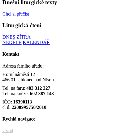
Dnešní liturgické texty
Chci si přečíst
Liturgická čtení
DNES
ZÍTRA
NEDĚLE
KALENDÁŘ
Kontakt
Adresa farního úřadu:
Horní náměstí 12
466 01 Jablonec nad Nisou
Tel. na faru:
483 312 327
Tel. na kněze:
602 887 143
IČO:
16390113
č. ú.
2200995750/2010
Rychlá navigace
Úvod