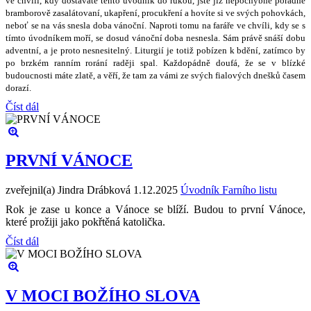
ve chvíli, kdy dostáváte tento úvodník do rukou, jste ji
ž
nepochybn
ě
po
ř
ádn
ě
bramborov
ě
zasalátovaní, ukap
ř
ení, procuk
ř
ení a hovíte si ve sv
ý
ch pohovkách,
nebo
ť
se na vás snesla doba váno
č
ní. Naproti tomu na fará
ř
e ve chvíli, kdy se s
tímto úvodníkem mo
ř
í, se dosud váno
č
ní doba nesnesla. Sám práv
ě
sná
š
í dobu
adventní, a je proto nesnesiteln
ý
. Liturgií je toti
ž
pobízen k bd
ě
ní, zatímco by
po brzkém ranním rorání rad
ě
ji spal. Ka
ž
dopádn
ě
doufá,
ž
e se v blízké
budoucnosti máte zlat
ě
, a v
ěř
í,
ž
e tam za vámi ze sv
ý
ch fialov
ý
ch dne
š
k
ů č
asem
dorazí.
Číst dál
PRVNÍ VÁNOCE
zveřejnil(a) Jindra Drábková
1.12.2025
Úvodník Farního listu
Rok je zase u konce a Vánoce se blíží. Budou to první Vánoce,
které prožiji jako pokřtěná katolička.
Číst dál
V MOCI BOŽÍHO SLOVA