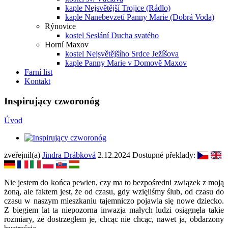
kaple Nejsvětější Trojice (Rádlo)
kaple Nanebevzetí Panny Marie (Dobrá Voda)
Rýnovice
kostel Seslání Ducha svatého
Horní Maxov
kostel Nejsvětějšího Srdce Ježíšova
kaple Panny Marie v Domově Maxov
Farní list
Kontakt
Inspirujący czworonóg
Úvod
zveřejnil(a)
Jindra Drábková
2.12.2024
Dostupné překlady:
Nie jestem do końca pewien, czy ma to bezpośredni związek z moją
żoną, ale faktem jest, że od czasu, gdy wzięliśmy ślub, od czasu do
czasu w naszym mieszkaniu tajemniczo pojawia się nowe dziecko.
Z biegiem lat ta niepozorna inwazja małych ludzi osiągnęła takie
rozmiary, że dostrzegłem je, chcąc nie chcąc, nawet ja, obdarzony