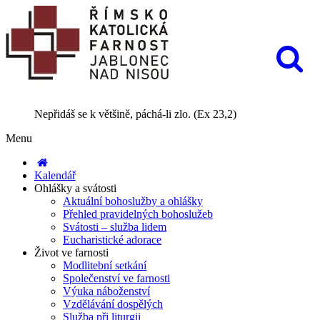
Nepřidáš se k většině, páchá-li zlo. (Ex 23,2)
Menu
Kalendář
Ohlášky a svátosti
Aktuální bohoslužby a ohlášky
Přehled pravidelných bohoslužeb
Svátosti – služba lidem
Eucharistické adorace
Život ve farnosti
Modlitební setkání
Společenství ve farnosti
Výuka náboženství
Vzdělávání dospělých
Služba při liturgii