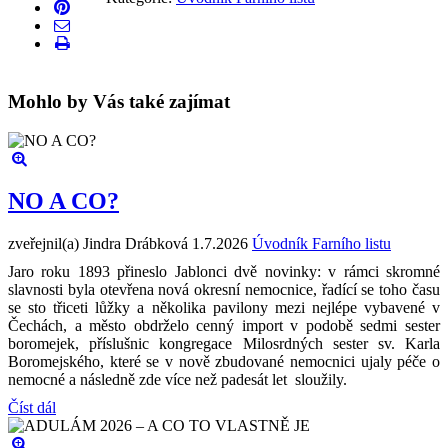
Mohlo by Vás také zajímat
NO A CO?
zveřejnil(a) Jindra Drábková
1.7.2026
Úvodník Farního listu
Jaro roku 1893 přineslo Jablonci dvě novinky: v rámci skromné
slavnosti byla otevřena nová okresní nemocnice, řadící se toho času
se sto třiceti lůžky a několika pavilony mezi nejlépe vybavené v
Čechách, a město obdrželo cenný import v podobě sedmi sester
boromejek, příslušnic kongregace Milosrdných sester sv. Karla
Boromejského, které se v nově zbudované nemocnici ujaly péče o
nemocné a následně zde více než padesát let sloužily.
Číst dál