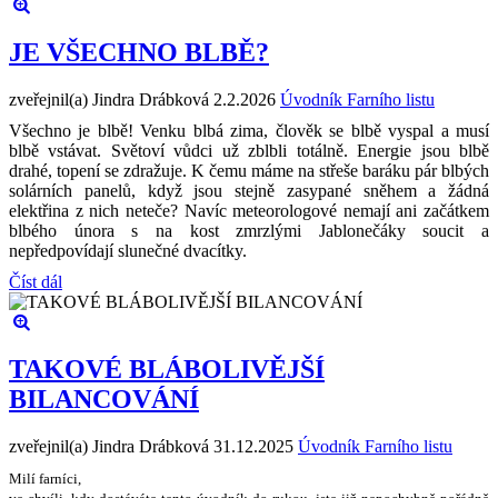
JE VŠECHNO BLBĚ?
zveřejnil(a) Jindra Drábková
2.2.2026
Úvodník Farního listu
Všechno je blbě! Venku blbá zima, člověk se blbě vyspal a musí
blbě vstávat. Světoví vůdci už zblbli totálně. Energie jsou blbě
drahé, topení se zdražuje. K čemu máme na střeše baráku pár blbých
solárních panelů, když jsou stejně zasypané sněhem a žádná
elektřina z nich neteče? Navíc meteorologové nemají ani začátkem
blbého února s na kost zmrzlými Jablonečáky soucit a
nepředpovídají slunečné dvacítky.
Číst dál
TAKOVÉ BLÁBOLIVĚJŠÍ
BILANCOVÁNÍ
zveřejnil(a) Jindra Drábková
31.12.2025
Úvodník Farního listu
Milí farníci,