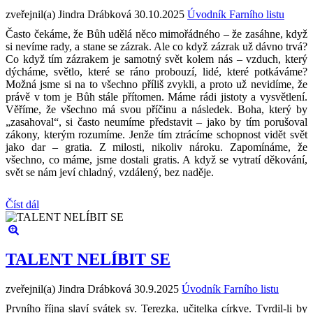
zveřejnil(a) Jindra Drábková
30.10.2025
Úvodník Farního listu
Často čekáme, že Bůh udělá něco mimořádného – že zasáhne, když
si nevíme rady, a stane se zázrak. Ale co když zázrak už dávno trvá?
Co když tím zázrakem je samotný svět kolem nás – vzduch, který
dýcháme, světlo, které se ráno probouzí, lidé, které potkáváme?
Možná jsme si na to všechno příliš zvykli, a proto už nevidíme, že
právě v tom je Bůh stále přítomen. Máme rádi jistoty a vysvětlení.
Věříme, že všechno má svou příčinu a následek. Boha, který by
„zasahoval“, si často neumíme představit – jako by tím porušoval
zákony, kterým rozumíme. Jenže tím ztrácíme schopnost vidět svět
jako dar – gratia. Z milosti, nikoliv nároku. Zapomínáme, že
všechno, co máme, jsme dostali gratis. A když se vytratí děkování,
svět se nám jeví chladný, vzdálený, bez naděje.
Číst dál
TALENT NELÍBIT SE
zveřejnil(a) Jindra Drábková
30.9.2025
Úvodník Farního listu
Prvního října slaví svátek sv. Terezka, učitelka církve. Tvrdil-li by