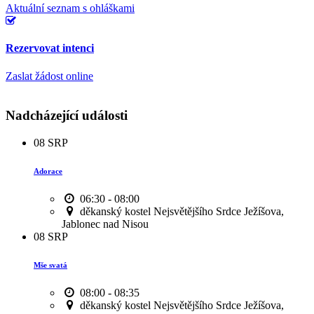
Aktuální seznam s ohláškami
Rezervovat intenci
Zaslat žádost online
Nadcházející události
08
SRP
Adorace
06:30 - 08:00
děkanský kostel Nejsvětějšího Srdce Ježíšova,
Jablonec nad Nisou
08
SRP
Mše svatá
08:00 - 08:35
děkanský kostel Nejsvětějšího Srdce Ježíšova,