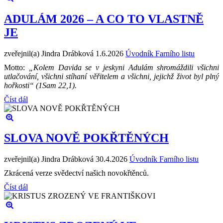
ADULÁM 2026 – A CO TO VLASTNĚ
JE
zveřejnil(a) Jindra Drábková
1.6.2026
Úvodník Farního listu
Motto:
„Kolem Davida se v jeskyni Adulám shromáždili všichni
utlačování, všichni stíhaní věřitelem a všichni, jejichž život byl plný
hořkosti“ (1Sam 22,1).
Číst dál
SLOVA NOVĚ POKŘTĚNÝCH
zveřejnil(a) Jindra Drábková
30.4.2026
Úvodník Farního listu
Zkrácená verze svědectví našich novokřtěnců.
Číst dál