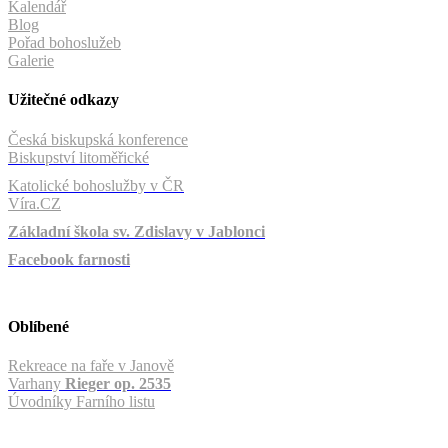
Kalendář
Blog
Pořad bohoslužeb
Galerie
Užitečné odkazy
Česká biskupská konference
Biskupství litoměřické
Katolické bohoslužby v ČR
Víra.CZ
Základní škola sv. Zdislavy v Jablonci
Facebook farnosti
Oblíbené
Rekreace na faře v Janově
Varhany
Rieger op. 2535
Úvodníky Farního listu