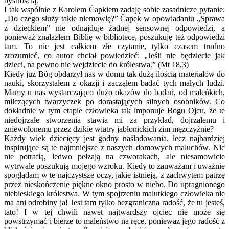
bystrością.
I tak wspólnie z Karolem Čapkiem zadaję sobie zasadnicze pytanie:
„Do czego służy takie niemowlę?” Čapek w opowiadaniu „Sprawa
z dzieckiem” nie odnajduje żadnej sensownej odpowiedzi, a
ponieważ znalazłem Biblię w bibliotece, poszukuję też odpowiedzi
tam. To nie jest całkiem złe czytanie, tylko czasem trudno
zrozumieć, co autor chciał powiedzieć: „Jeśli nie będziecie jak
dzieci, na pewno nie wejdziecie do królestwa.” (Mt 18,3)
Kiedy już Bóg obdarzył nas w domu tak dużą ilością materiałów do
nauki, skorzystałem z okazji i zacząłem badać tych małych ludzi.
Mamy u nas wystarczająco dużo okazów do badań, od maleńkich,
milczących twarzyczek po dorastających silnych osobników. Co
dokładnie w tym etapie człowieka tak imponuje Bogu Ojcu, że te
niedojrzałe stworzenia stawia mi za przykład, dojrzałemu i
zniewolonemu przez dzikie wiatry jabłonickich zim mężczyźnie?
Każdy wiek dziecięcy jest godny naśladowania, lecz najbardziej
inspirujące są te najmniejsze z naszych domowych maluchów. Nic
nie potrafią, ledwo pełzają na czworakach, ale niesamowicie
wytrwale poszukują mojego wzroku. Kiedy to zauważam i uważnie
spoglądam w te najczystsze oczy, jakie istnieją, z zachwytem patrzę
przez nieskończenie piękne okno prosto w niebo. Do upragnionego
niebieskiego królestwa. W tym spojrzeniu malutkiego człowieka nie
ma ani odrobiny ja! Jest tam tylko bezgraniczna radość, że tu jesteś,
tato! I w tej chwili nawet najtwardszy ojciec nie może się
powstrzymać i bierze to maleństwo na ręce, ponieważ jego radość z