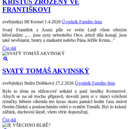
KRISTUS ZROZENÝ VE
FRANTIŠKOVI
zveřejnil(a) Jiří Kreisel
1.4.2026
Úvodník Farního listu
Svatý František z Assisi píše ve svém Listě všem věrným
křesťanům: „… jsou syny nebeského Otce, jehož díla konají, jsou
také nevěstami, bratry a matkami našeho Pána Ježíše Krista..."
Číst dál
SVATÝ TOMÁŠ AKVINSKÝ
zveřejnil(a) Jindra Drábková
27.2.2026
Úvodník Farního listu
Bylo to téma na růžencové setkání u paní Jarušky Kernerové.
Abych se na ně trochu připravil, dovolil jsem si v rámci vyležení
rýmičky během víkendu ten luxus skoro patnáct hodin času strávit
čtením článků a posloucháním videí o svatém Tomáši. Byl to krásný
zážitek, duchovní lázně, všem vřele doporučuji.
Číst dál