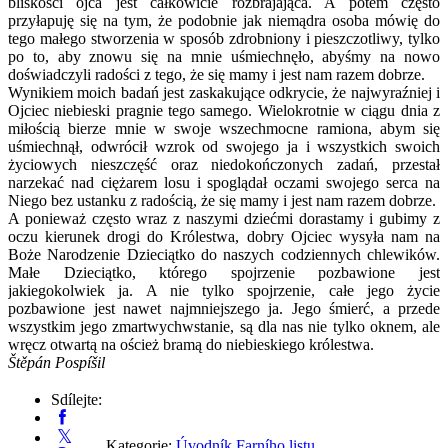
bliskości ojca jest całkowicie rozbrajająca. A potem często
przyłapuję się na tym, że podobnie jak niemądra osoba mówię do
tego małego stworzenia w sposób zdrobniony i pieszczotliwy, tylko
po to, aby znowu się na mnie uśmiechnęło, abyśmy na nowo
doświadczyli radości z tego, że się mamy i jest nam razem dobrze.
Wynikiem moich badań jest zaskakujące odkrycie, że najwyraźniej i
Ojciec niebieski pragnie tego samego. Wielokrotnie w ciągu dnia z
miłością bierze mnie w swoje wszechmocne ramiona, abym się
uśmiechnął, odwrócił wzrok od swojego ja i wszystkich swoich
życiowych nieszczęść oraz niedokończonych zadań, przestał
narzekać nad ciężarem losu i spoglądał oczami swojego serca na
Niego bez ustanku z radością, że się mamy i jest nam razem dobrze.
A ponieważ często wraz z naszymi dziećmi dorastamy i gubimy z
oczu kierunek drogi do Królestwa, dobry Ojciec wysyła nam na
Boże Narodzenie Dzieciątko do naszych codziennych chlewików.
Małe Dzieciątko, którego spojrzenie pozbawione jest
jakiegokolwiek ja. A nie tylko spojrzenie, całe jego życie
pozbawione jest nawet najmniejszego ja. Jego śmierć, a przede
wszystkim jego zmartwychwstanie, są dla nas nie tylko oknem, ale
wręcz otwartą na oścież bramą do niebieskiego królestwa.
Štěpán Pospíšil
Sdílejte:
Kategorie:
Úvodník Farního listu