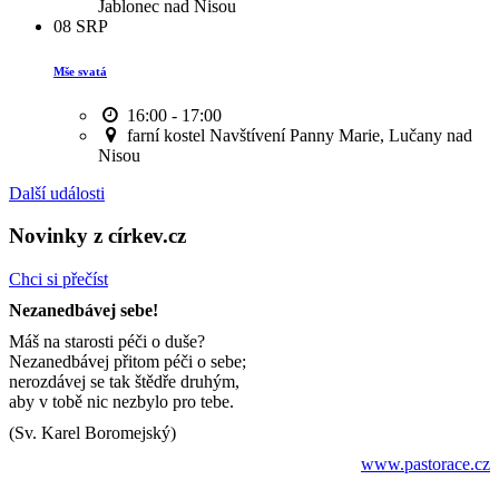
Jablonec nad Nisou
08
SRP
Mše svatá
16:00 - 17:00
farní kostel Navštívení Panny Marie, Lučany nad
Nisou
Další události
Novinky z církev.cz
Chci si přečíst
Nezanedbávej sebe!
Máš na starosti péči o duše?
Nezanedbávej přitom péči o sebe;
nerozdávej se tak štědře druhým,
aby v tobě nic nezbylo pro tebe.
(Sv. Karel Boromejský)
www.pastorace.cz