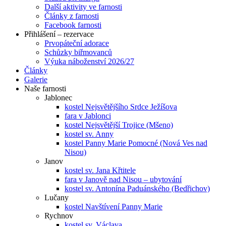
Další aktivity ve farnosti
Články z farnosti
Facebook farnosti
Přihlášení – rezervace
Prvopáteční adorace
Schůzky biřmovanců
Výuka náboženství 2026/27
Články
Galerie
Naše farnosti
Jablonec
kostel Nejsvětějšího Srdce Ježíšova
fara v Jablonci
kostel Nejsvětější Trojice (Mšeno)
kostel sv. Anny
kostel Panny Marie Pomocné (Nová Ves nad
Nisou)
Janov
kostel sv. Jana Křtitele
fara v Janově nad Nisou – ubytování
kostel sv. Antonína Paduánského (Bedřichov)
Lučany
kostel Navštívení Panny Marie
Rychnov
kostel sv. Václava