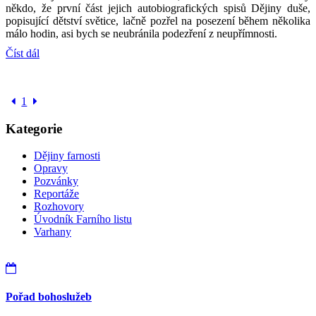
někdo, že první část jejich autobiografických spisů Dějiny duše,
popisující dětství světice, lačně pozřel na posezení během několika
málo hodin, asi bych se neubránila podezření z neupřímnosti.
Číst dál
1
Kategorie
Dějiny farnosti
Opravy
Pozvánky
Reportáže
Rozhovory
Úvodník Farního listu
Varhany
Pořad bohoslužeb