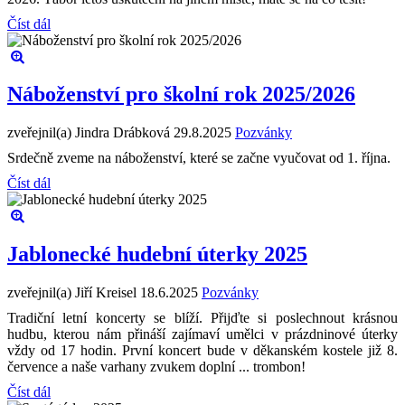
Číst dál
Náboženství pro školní rok 2025/2026
zveřejnil(a) Jindra Drábková
29.8.2025
Pozvánky
Srdečně zveme na náboženství, které se začne vyučovat od 1. října.
Číst dál
Jablonecké hudební úterky 2025
zveřejnil(a) Jiří Kreisel
18.6.2025
Pozvánky
Tradiční letní koncerty se blíží. Přijďte si poslechnout krásnou
hudbu, kterou nám přináší zajímaví umělci v prázdninové úterky
vždy od 17 hodin. První koncert bude v děkanském kostele již 8.
července a naše varhany zvukem doplní ... trombon!
Číst dál