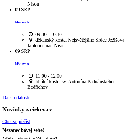
Nisou
09
SRP
Mše svatá
09:30 - 10:30
děkanský kostel Nejsvětějšího Srdce Ježíšova,
Jablonec nad Nisou
09
SRP
Mše svatá
11:00 - 12:00
filiální kostel sv. Antonína Paduánského,
Bedřichov
Další události
Novinky z církev.cz
Chci si přečíst
Nezanedbávej sebe!
Máš na starosti péči o duše?