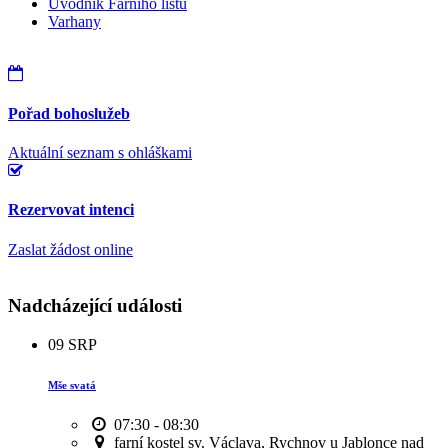
Úvodník Farního listu
Varhany
Pořad bohoslužeb
Aktuální seznam s ohláškami
Rezervovat intenci
Zaslat žádost online
Nadcházející události
09
SRP
Mše svatá
07:30 - 08:30
farní kostel sv. Václava, Rychnov u Jablonce nad