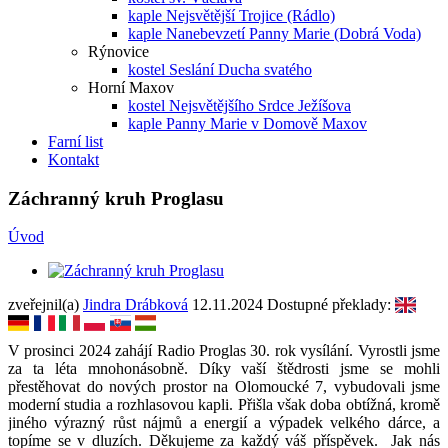
kaple Nejsvětější Trojice (Rádlo)
kaple Nanebevzetí Panny Marie (Dobrá Voda)
Rýnovice
kostel Seslání Ducha svatého
Horní Maxov
kostel Nejsvětějšího Srdce Ježíšova
kaple Panny Marie v Domově Maxov
Farní list
Kontakt
Záchranný kruh Proglasu
Úvod
zveřejnil(a)
Jindra Drábková
12.11.2024
Dostupné překlady:
V prosinci 2024 zahájí Radio Proglas 30. rok vysílání. Vyrostli jsme
za ta léta mnohonásobně. Díky vaší štědrosti jsme se mohli
přestěhovat do nových prostor na Olomoucké 7, vybudovali jsme
moderní studia a rozhlasovou kapli. Přišla však doba obtížná, kromě
jiného výrazný růst nájmů a energií a výpadek velkého dárce, a
topíme se v dluzích. Děkujeme za každý váš příspěvek. Jak nás