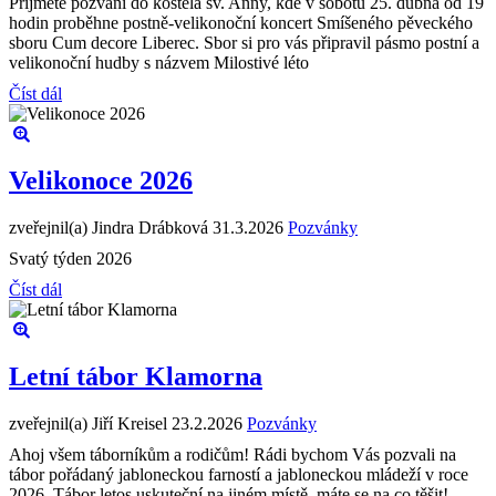
Přijměte pozvání do kostela sv. Anny, kde v sobotu 25. dubna od 19
hodin proběhne postně-velikonoční koncert Smíšeného pěveckého
sboru Cum decore Liberec. Sbor si pro vás připravil pásmo postní a
velikonoční hudby s názvem Milostivé léto
Číst dál
Velikonoce 2026
zveřejnil(a) Jindra Drábková
31.3.2026
Pozvánky
Svatý týden 2026
Číst dál
Letní tábor Klamorna
zveřejnil(a) Jiří Kreisel
23.2.2026
Pozvánky
Ahoj všem táborníkům a rodičům! Rádi bychom Vás pozvali na
tábor pořádaný jabloneckou farností a jabloneckou mládeží v roce
2026. Tábor letos uskuteční na jiném místě, máte se na co těšit!