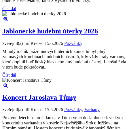
bude P. Josef Matras, farář z Bystrého u Poličky.
Číst dál
Jablonecké hudební úterky 2026
zveřejnil(a) Jiří Kreisel
15.6.2026
Pozvánky
Minulý ročník prázdninových úterních koncertů byl plný
zajímavých kombinací hudebních nástrojů, kdy vždy hrály varhany,
které doplnil buď lidský hlas nebo jiný hudební nástroj. Letošní řada
v tom bude pokračovat...
Číst dál
Koncert Jaroslava Tůmy
zveřejnil(a) Jiří Kreisel
15.5.2026
Pozvánky
,
Varhany
Po dvou letech se prof. Jaroslav Tůma vrací do Jablonce k velkým
koncertním varhanám v kostele Nejsvětějšího Srdce Ježíšova na
Horním náměstí. Hostem koncertu bude skvělý japonský flétnista