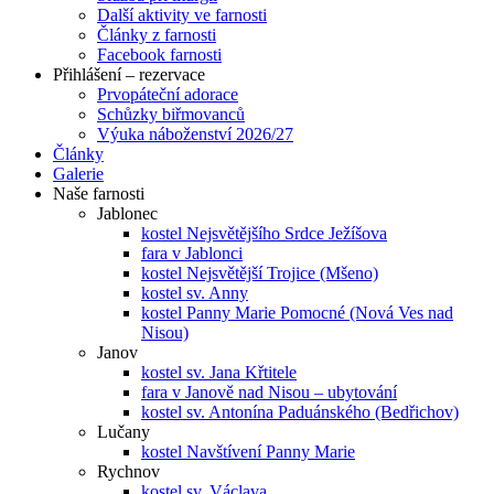
Další aktivity ve farnosti
Články z farnosti
Facebook farnosti
Přihlášení – rezervace
Prvopáteční adorace
Schůzky biřmovanců
Výuka náboženství 2026/27
Články
Galerie
Naše farnosti
Jablonec
kostel Nejsvětějšího Srdce Ježíšova
fara v Jablonci
kostel Nejsvětější Trojice (Mšeno)
kostel sv. Anny
kostel Panny Marie Pomocné (Nová Ves nad
Nisou)
Janov
kostel sv. Jana Křtitele
fara v Janově nad Nisou – ubytování
kostel sv. Antonína Paduánského (Bedřichov)
Lučany
kostel Navštívení Panny Marie
Rychnov
kostel sv. Václava