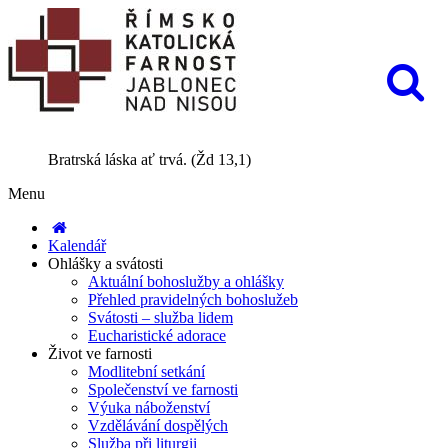
Bratrská láska ať trvá. (Žd 13,1)
Menu
Kalendář
Ohlášky a svátosti
Aktuální bohoslužby a ohlášky
Přehled pravidelných bohoslužeb
Svátosti – služba lidem
Eucharistické adorace
Život ve farnosti
Modlitební setkání
Společenství ve farnosti
Výuka náboženství
Vzdělávání dospělých
Služba při liturgii