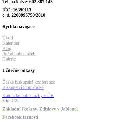
Tel. na kněze:
602 887 143
IČO:
16390113
č. ú.
2200995750/2010
Rychlá navigace
Úvod
Kalendář
Blog
Pořad bohoslužeb
Galerie
Užitečné odkazy
Česká biskupská konference
Biskupství litoměřické
Katolické bohoslužby v ČR
Víra.CZ
Základní škola sv. Zdislavy v Jablonci
Facebook farnosti