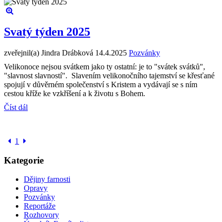
Svatý týden 2025
zveřejnil(a) Jindra Drábková
14.4.2025
Pozvánky
Velikonoce nejsou svátkem jako ty ostatní: je to "svátek svátků",
"slavnost slavností". Slavením velikonočního tajemství se křesťané
spojují v důvěrném společenství s Kristem a vydávají se s ním
cestou kříže ke vzkříšení a k životu s Bohem.
Číst dál
1
Kategorie
Dějiny farnosti
Opravy
Pozvánky
Reportáže
Rozhovory