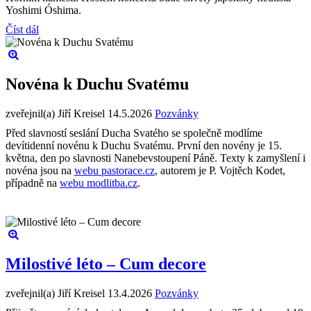
Yoshimi Óshima.
Číst dál
Novéna k Duchu Svatému
zveřejnil(a) Jiří Kreisel
14.5.2026
Pozvánky
Před slavností seslání Ducha Svatého se společně modlíme
devítidenní novénu k Duchu Svatému. První den novény je 15.
května, den po slavnosti Nanebevstoupení Páně. Texty k zamyšlení i
novéna jsou na
webu pastorace.cz
, autorem je P. Vojtěch Kodet,
případně na
webu modlitba.cz
.
Milostivé léto – Cum decore
zveřejnil(a) Jiří Kreisel
13.4.2026
Pozvánky