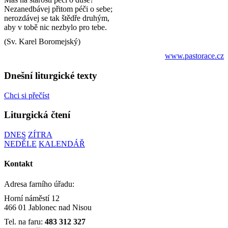
Nezanedbávej přitom péči o sebe;
nerozdávej se tak štědře druhým,
aby v tobě nic nezbylo pro tebe.
(Sv. Karel Boromejský)
www.pastorace.cz
Dnešní liturgické texty
Chci si přečíst
Liturgická čtení
DNES
ZÍTRA
NEDĚLE
KALENDÁŘ
Kontakt
Adresa farního úřadu:
Horní náměstí 12
466 01 Jablonec nad Nisou
Tel. na faru:
483 312 327