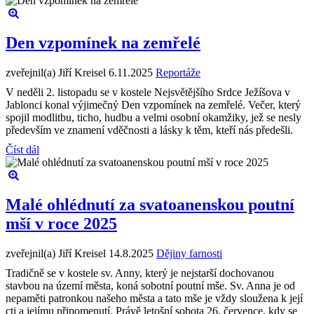
Den vzpomínek na zemřelé
zveřejnil(a) Jiří Kreisel
6.11.2025
Reportáže
V neděli 2. listopadu se v kostele Nejsvětějšího Srdce Ježíšova v
Jablonci konal výjimečný Den vzpomínek na zemřelé. Večer, který
spojil modlitbu, ticho, hudbu a velmi osobní okamžiky, jež se nesly
především ve znamení vděčnosti a lásky k těm, kteří nás předešli.
Číst dál
Malé ohlédnutí za svatoanenskou poutní
mší v roce 2025
zveřejnil(a) Jiří Kreisel
14.8.2025
Dějiny farnosti
Tradičně se v kostele sv. Anny, který je nejstarší dochovanou
stavbou na území města, koná sobotní poutní mše. Sv. Anna je od
nepaměti patronkou našeho města a tato mše je vždy sloužena k její
cti a jejímu připomenutí. Právě letošní sobota 26. července, kdy se