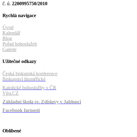
č. ú.
2200995750/2010
Rychlá navigace
Úvod
Kalendář
Blog
Pořad bohoslužeb
Galerie
Užitečné odkazy
Česká biskupská konference
Biskupství litoměřické
Katolické bohoslužby v ČR
Víra.CZ
Základní škola sv. Zdislavy v Jablonci
Facebook farnosti
Oblíbené