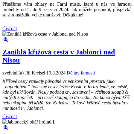
Přinášíme vám ohlasy na Farní misie, které u nás ve farnosti
proběhly od 5. do 9. června 2024. Jak můžete posoudit, příspěvků
se shromáždilo velké množství. Děkujeme!
Číst dál
Zaniklá křížová cesta v Jablonci nad
Nisou
zveřejnil(a) Jiří Kreisel
19.3.2024
Dějiny farnosti
Křížové cesty vznikaly původně ve venkovním prostoru jako
„napodobení“ bolestné cesty Ježíše Krista v Jeruzalémě, ve městě,
kde byl ukřižován. Nesly podobu tzv. zastavení – většinou sloupů či
malých kapliček – při cestě stoupající do vrchu. Na konci býval kříž
nebo skupina tří křížů, tzv. Kalvárie. Taková křížová cesta bývala v
minulosti i v Jablonci.
Číst dál