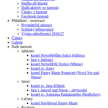
Služba při liturgii
Další aktivity ve farnosti
Články z farnosti
Facebook farnosti
Přihlášení – rezervace
Prvopáteční adorace
Schůzky biřmovanců
Výuka náboženství 2026/27
Články
Galerie
Naše farnosti
Jablonec
kostel Nejsvětějšího Srdce Ježíšova
fara v Jablonci
kostel Nejsvětější Trojice (Mšeno)
kostel sv. Anny
kostel Panny Marie Pomocné (Nová Ves nad
Nisou)
Janov
kostel sv. Jana Křtitele
fara v Janově nad Nisou – ubytování
kostel sv. Antonína Paduánského (Bedřichov)
Lučany
kostel Navštívení Panny Marie
Rychnov