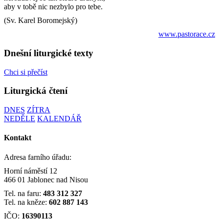
aby v tobě nic nezbylo pro tebe.
(Sv. Karel Boromejský)
www.pastorace.cz
Dnešní liturgické texty
Chci si přečíst
Liturgická čtení
DNES
ZÍTRA
NEDĚLE
KALENDÁŘ
Kontakt
Adresa farního úřadu:
Horní náměstí 12
466 01 Jablonec nad Nisou
Tel. na faru:
483 312 327
Tel. na kněze:
602 887 143
IČO:
16390113