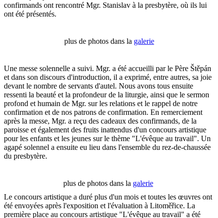
confirmands ont rencontré Mgr. Stanislav à la presbytère, où ils lui
ont été présentés.
plus de photos dans la
galerie
Une messe solennelle a suivi. Mgr. a été accueilli par le Père Štěpán
et dans son discours d'introduction, il a exprimé, entre autres, sa joie
devant le nombre de servants d'autel. Nous avons tous ensuite
ressenti la beauté et la profondeur de la liturgie, ainsi que le sermon
profond et humain de Mgr. sur les relations et le rappel de notre
confirmation et de nos patrons de confirmation. En remerciement
après la messe, Mgr. a reçu des cadeaux des confirmands, de la
paroisse et également des fruits inattendus d'un concours artistique
pour les enfants et les jeunes sur le thème "L'évêque au travail". Un
agapé solennel a ensuite eu lieu dans l'ensemble du rez-de-chaussée
du presbytère.
plus de photos dans la
galerie
Le concours artistique a duré plus d'un mois et toutes les œuvres ont
été envoyées après l'exposition et l'évaluation à Litoměřice. La
première place au concours artistique "L'évêque au travail" a été