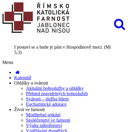
I postaví se a bude je pást v Hospodinově moci. (Mi
5,3)
Menu
Kalendář
Ohlášky a svátosti
Aktuální bohoslužby a ohlášky
Přehled pravidelných bohoslužeb
Svátosti – služba lidem
Eucharistické adorace
Život ve farnosti
Modlitební setkání
Společenství ve farnosti
Výuka náboženství
Vzdělávání dospělých