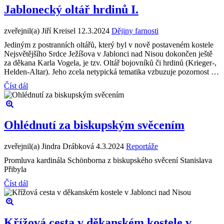
Jablonecký oltář hrdinů I.
zveřejnil(a) Jiří Kreisel
12.3.2024
Dějiny farnosti
Jediným z postranních oltářů, který byl v nově postaveném kostele
Nejsvětějšího Srdce Ježíšova v Jablonci nad Nisou dokončen ještě
za děkana Karla Vogela, je tzv. Oltář bojovníků či hrdinů (Krieger-,
Helden-Altar). Jeho zcela netypická tematika vzbuzuje pozornost …
Číst dál
Ohlédnutí za biskupským svěcením
zveřejnil(a) Jindra Drábková
4.3.2024
Reportáže
Promluva kardinála Schönborna z biskupského svěcení Stanislava
Přibyla
Číst dál
Křížová cesta v děkanském kostele v