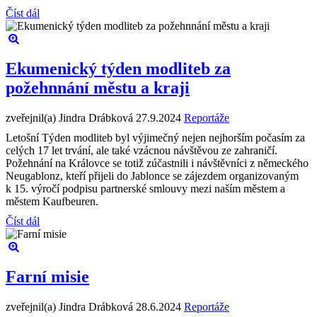
Číst dál
Ekumenický týden modliteb za
požehnnání městu a kraji
zveřejnil(a) Jindra Drábková
27.9.2024
Reportáže
Letošní Týden modliteb byl výjimečný nejen nejhorším počasím za
celých 17 let trvání, ale také vzácnou návštěvou ze zahraničí.
Požehnání na Královce se totiž zúčastnili i návštěvníci z německého
Neugablonz, kteří přijeli do Jablonce se zájezdem organizovaným
k 15. výročí podpisu partnerské smlouvy mezi naším městem a
městem Kaufbeuren.
Číst dál
Farní misie
zveřejnil(a) Jindra Drábková
28.6.2024
Reportáže