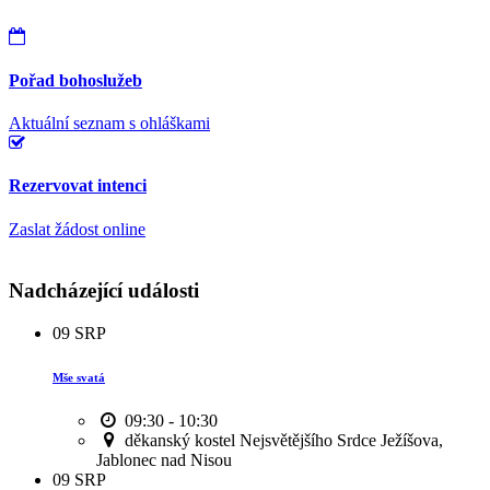
Pořad bohoslužeb
Aktuální seznam s ohláškami
Rezervovat intenci
Zaslat žádost online
Nadcházející události
09
SRP
Mše svatá
09:30 - 10:30
děkanský kostel Nejsvětějšího Srdce Ježíšova,
Jablonec nad Nisou
09
SRP