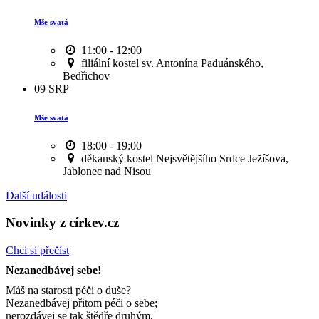
Mše svatá
11:00 - 12:00
filiální kostel sv. Antonína Paduánského,
Bedřichov
09
SRP
Mše svatá
18:00 - 19:00
děkanský kostel Nejsvětějšího Srdce Ježíšova,
Jablonec nad Nisou
Další události
Novinky z církev.cz
Chci si přečíst
Nezanedbávej sebe!
Máš na starosti péči o duše?
Nezanedbávej přitom péči o sebe;
nerozdávej se tak štědře druhým,