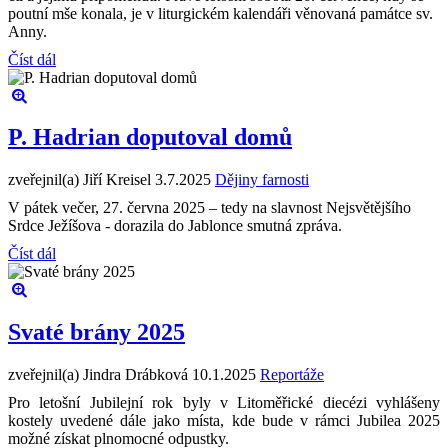
poutní mše konala, je v liturgickém kalendáři věnovaná památce sv.
Anny.
Číst dál
P. Hadrian doputoval domů
zveřejnil(a) Jiří Kreisel
3.7.2025
Dějiny farnosti
V pátek večer, 27. června 2025 – tedy na slavnost Nejsvětějšího
Srdce Ježíšova - dorazila do Jablonce smutná zpráva.
Číst dál
Svaté brány 2025
zveřejnil(a) Jindra Drábková
10.1.2025
Reportáže
Pro letošní Jubilejní rok byly v Litoměřické diecézi vyhlášeny
kostely uvedené dále jako místa, kde bude v rámci Jubilea 2025
možné získat plnomocné odpustky.