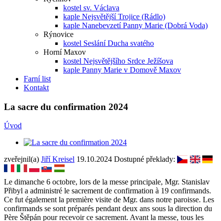
kostel sv. Václava
kaple Nejsvětější Trojice (Rádlo)
kaple Nanebevzetí Panny Marie (Dobrá Voda)
Rýnovice
kostel Seslání Ducha svatého
Horní Maxov
kostel Nejsvětějšího Srdce Ježíšova
kaple Panny Marie v Domově Maxov
Farní list
Kontakt
La sacre du confirmation 2024
Úvod
zveřejnil(a)
Jiří Kreisel
19.10.2024
Dostupné překlady:
Le dimanche 6 octobre, lors de la messe principale, Mgr. Stanislav
Přibyl a administré le sacrement de confirmation à 19 confirmands.
Ce fut également la première visite de Mgr. dans notre paroisse. Les
confirmands se sont préparés pendant deux ans sous la direction du
Père Štěpán pour recevoir ce sacrement. Avant la messe, tous les