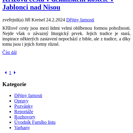
Jablonci nad Nisou
zveřejnil(a) Jiří Kreisel
24.2.2024
Dějiny farnosti
Křížové cesty jsou mezi lidmi velmi oblíbenou formou pobožnosti.
Nejde však o závazný liturgický prvek. Jejich tradice je stará,
inspirace některých zastavení nepochází z bible, ale z tradice, a díky
tomu jsou i jejich formy různé.
Číst dál
1
Kategorie
Dějiny farnosti
Opravy
Pozvánky
Reportáže
Rozhovory
Úvodník Farního listu
Varhany