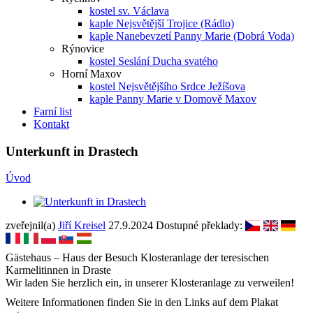
kostel sv. Václava
kaple Nejsvětější Trojice (Rádlo)
kaple Nanebevzetí Panny Marie (Dobrá Voda)
Rýnovice
kostel Seslání Ducha svatého
Horní Maxov
kostel Nejsvětějšího Srdce Ježíšova
kaple Panny Marie v Domově Maxov
Farní list
Kontakt
Unterkunft in Drastech
Úvod
zveřejnil(a)
Jiří Kreisel
27.9.2024
Dostupné překlady:
Gästehaus – Haus der Besuch Klosteranlage der teresischen
Karmelitinnen in Draste
Wir laden Sie herzlich ein, in unserer Klosteranlage zu verweilen!
Weitere Informationen finden Sie in den Links auf dem Plakat