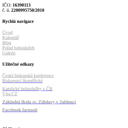
IČO:
16390113
č. ú.
2200995750/2010
Rychlá navigace
Úvod
Kalendář
Blog
Pořad bohoslužeb
Galerie
Užitečné odkazy
Česká biskupská konference
Biskupství litoměřické
Katolické bohoslužby v ČR
Víra.CZ
Základní škola sv. Zdislavy v Jablonci
Facebook farnosti