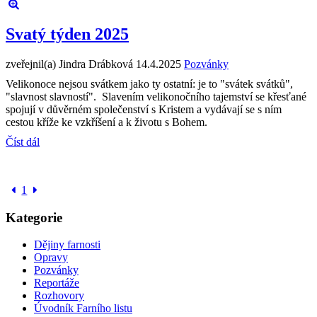
Svatý týden 2025
zveřejnil(a) Jindra Drábková
14.4.2025
Pozvánky
Velikonoce nejsou svátkem jako ty ostatní: je to "svátek svátků",
"slavnost slavností". Slavením velikonočního tajemství se křesťané
spojují v důvěrném společenství s Kristem a vydávají se s ním
cestou kříže ke vzkříšení a k životu s Bohem.
Číst dál
1
Kategorie
Dějiny farnosti
Opravy
Pozvánky
Reportáže
Rozhovory
Úvodník Farního listu