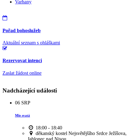
Varhany
Pořad bohoslužeb
Aktuální seznam s ohláškami
Rezervovat intenci
Zaslat žádost online
Nadcházející události
06
SRP
Mše svatá
18:00 - 18:40
děkanský kostel Nejsvětějšího Srdce Ježíšova,
Jablonec nad Nisou