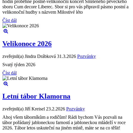
hodin proběhne postně-velikonoční koncert Smíšeného pěveckého
sboru Cum decore Liberec. Sbor si pro vás připravil pásmo postní a
velikonoční hudby s názvem Milostivé léto
Číst dál
Velikonoce 2026
zveřejnil(a) Jindra Drábková
31.3.2026
Pozvánky
Svatý týden 2026
Číst dál
Letní tábor Klamorna
zveřejnil(a) Jiří Kreisel
23.2.2026
Pozvánky
Ahoj všem táborníkům a rodičům! Rádi bychom Vás pozvali na
tábor pořádaný jabloneckou farností a jabloneckou mládeží v roce
2026. Tábor letos uskuteční na jiném místě, máte se na co těšit!