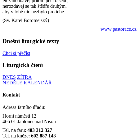
Nezanedbávej přitom péči o sebe;
nerozdávej se tak štědře druhým,
aby v tobě nic nezbylo pro tebe.
(Sv. Karel Boromejský)
www.pastorace.cz
Dnešní liturgické texty
Chci si přečíst
Liturgická čtení
DNES
ZÍTRA
NEDĚLE
KALENDÁŘ
Kontakt
Adresa farního úřadu:
Horní náměstí 12
466 01 Jablonec nad Nisou
Tel. na faru:
483 312 327
Tel. na kněze:
602 887 143