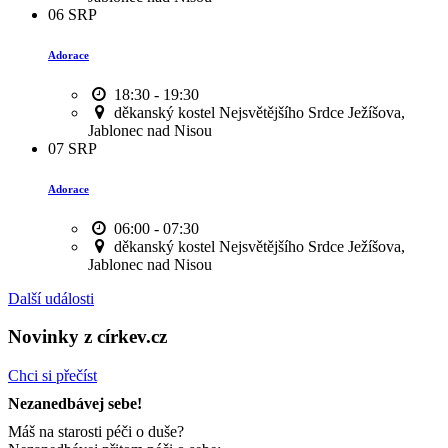
06
SRP
Adorace
18:30 - 19:30
děkanský kostel Nejsvětějšího Srdce Ježíšova,
Jablonec nad Nisou
07
SRP
Adorace
06:00 - 07:30
děkanský kostel Nejsvětějšího Srdce Ježíšova,
Jablonec nad Nisou
Další události
Novinky z církev.cz
Chci si přečíst
Nezanedbávej sebe!
Máš na starosti péči o duše?