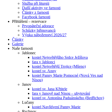
Služba při liturgii
Další aktivity ve farnosti
Články z farnosti
Facebook farnosti
Přihlášení – rezervace
Prvopáteční adorace
Schůzky biřmovanců
Výuka náboženství 2026/27
Články
Galerie
Naše farnosti
Jablonec
kostel Nejsvětějšího Srdce Ježíšova
fara v Jablonci
kostel Nejsvětější Trojice (Mšeno)
kostel sv. Anny
kostel Panny Marie Pomocné (Nová Ves nad
Nisou)
Janov
kostel sv. Jana Křtitele
fara v Janově nad Nisou – ubytování
kostel sv. Antonína Paduánského (Bedřichov)
Lučany
kostel Navštívení Panny Marie
Rychnov