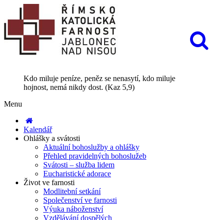
Kdo miluje peníze, peněz se nenasytí, kdo miluje
hojnost, nemá nikdy dost. (Kaz 5,9)
Menu
Kalendář
Ohlášky a svátosti
Aktuální bohoslužby a ohlášky
Přehled pravidelných bohoslužeb
Svátosti – služba lidem
Eucharistické adorace
Život ve farnosti
Modlitební setkání
Společenství ve farnosti
Výuka náboženství
Vzdělávání dospělých