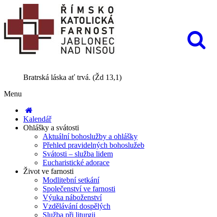
Bratrská láska ať trvá. (Žd 13,1)
Menu
Kalendář
Ohlášky a svátosti
Aktuální bohoslužby a ohlášky
Přehled pravidelných bohoslužeb
Svátosti – služba lidem
Eucharistické adorace
Život ve farnosti
Modlitební setkání
Společenství ve farnosti
Výuka náboženství
Vzdělávání dospělých
Služba při liturgii