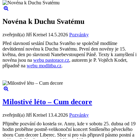
Novéna k Duchu Svatému
zveřejnil(a) Jiří Kreisel
14.5.2026
Pozvánky
Před slavností seslání Ducha Svatého se společně modlíme
devítidenní novénu k Duchu Svatému. První den novény je 15.
května, den po slavnosti Nanebevstoupení Páně. Texty k zamyšlení i
novéna jsou na
webu pastorace.cz
, autorem je P. Vojtěch Kodet,
případně na
webu modlitba.cz
.
Milostivé léto – Cum decore
zveřejnil(a) Jiří Kreisel
13.4.2026
Pozvánky
Přijměte pozvání do kostela sv. Anny, kde v sobotu 25. dubna od 19
hodin proběhne postně-velikonoční koncert Smíšeného pěveckého
sboru Cum decore Liberec. Sbor si pro vás připravil pásmo postní a