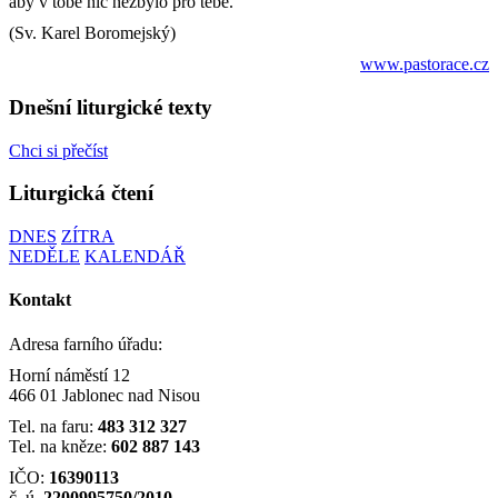
aby v tobě nic nezbylo pro tebe.
(Sv. Karel Boromejský)
www.pastorace.cz
Dnešní liturgické texty
Chci si přečíst
Liturgická čtení
DNES
ZÍTRA
NEDĚLE
KALENDÁŘ
Kontakt
Adresa farního úřadu:
Horní náměstí 12
466 01 Jablonec nad Nisou
Tel. na faru:
483 312 327
Tel. na kněze:
602 887 143
IČO:
16390113
č. ú.
2200995750/2010