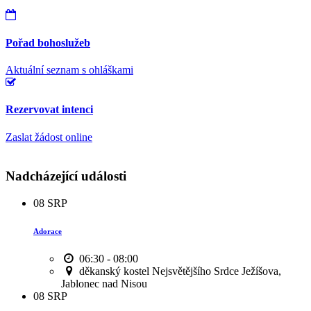
Pořad bohoslužeb
Aktuální seznam s ohláškami
Rezervovat intenci
Zaslat žádost online
Nadcházející události
08
SRP
Adorace
06:30 - 08:00
děkanský kostel Nejsvětějšího Srdce Ježíšova,
Jablonec nad Nisou
08
SRP