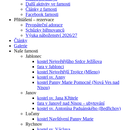
Další aktivity ve farnosti
Články z farnosti
Facebook farnosti
Přihlášení – rezervace
Prvopáteční adorace
Schůzky biřmovanců
Výuka náboženství 2026/27
Články
Galerie
Naše farnosti
Jablonec
kostel Nejsvětějšího Srdce Ježíšova
fara v Jablonci
kostel Nejsvětější Trojice (Mšeno)
kostel sv. Anny
kostel Panny Marie Pomocné (Nová Ves nad
Nisou)
Janov
kostel sv. Jana Křtitele
fara v Janově nad Nisou – ubytování
kostel sv. Antonína Paduánského (Bedřichov)
Lučany
kostel Navštívení Panny Marie
Rychnov
kostel sv. Václava