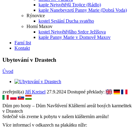
kaple Nejsvětější Trojice (Rádlo)
kaple Nanebevzetí Panny Marie (Dobrá Voda)
Rýnovice
kostel Seslání Ducha svatého
Horní Maxov
kostel Nejsvětějšího Srdce Ježíšova
kaple Panny Marie v Domově Maxov
Farní list
Kontakt
Ubytování v Drastech
Úvod
zveřejnil(a)
Jiří Kreisel
27.9.2024
Dostupné překlady:
Dům pro hosty – Dům Navštívení Klášterní areál bosých karmelitek
v Drastech
Srdečně vás zveme k pobytu v našem klášterním areálu!
Více informací v odkazech na plakátku níže: