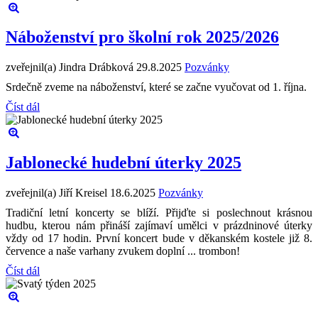
Náboženství pro školní rok 2025/2026
zveřejnil(a) Jindra Drábková
29.8.2025
Pozvánky
Srdečně zveme na náboženství, které se začne vyučovat od 1. října.
Číst dál
Jablonecké hudební úterky 2025
zveřejnil(a) Jiří Kreisel
18.6.2025
Pozvánky
Tradiční letní koncerty se blíží. Přijďte si poslechnout krásnou
hudbu, kterou nám přináší zajímaví umělci v prázdninové úterky
vždy od 17 hodin. První koncert bude v děkanském kostele již 8.
července a naše varhany zvukem doplní ... trombon!
Číst dál