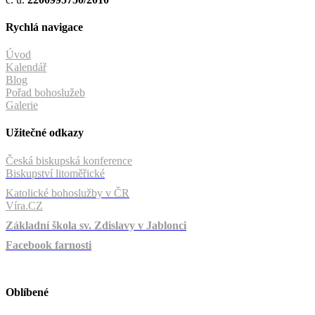
Rychlá navigace
Úvod
Kalendář
Blog
Pořad bohoslužeb
Galerie
Užitečné odkazy
Česká biskupská konference
Biskupství litoměřické
Katolické bohoslužby v ČR
Víra.CZ
Základní škola sv. Zdislavy v Jablonci
Facebook farnosti
Oblíbené