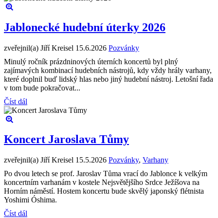
Jablonecké hudební úterky 2026
zveřejnil(a) Jiří Kreisel
15.6.2026
Pozvánky
Minulý ročník prázdninových úterních koncertů byl plný
zajímavých kombinací hudebních nástrojů, kdy vždy hrály varhany,
které doplnil buď lidský hlas nebo jiný hudební nástroj. Letošní řada
v tom bude pokračovat...
Číst dál
Koncert Jaroslava Tůmy
zveřejnil(a) Jiří Kreisel
15.5.2026
Pozvánky
,
Varhany
Po dvou letech se prof. Jaroslav Tůma vrací do Jablonce k velkým
koncertním varhanám v kostele Nejsvětějšího Srdce Ježíšova na
Horním náměstí. Hostem koncertu bude skvělý japonský flétnista
Yoshimi Óshima.
Číst dál