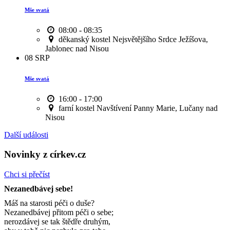
Mše svatá
08:00 - 08:35
děkanský kostel Nejsvětějšího Srdce Ježíšova,
Jablonec nad Nisou
08
SRP
Mše svatá
16:00 - 17:00
farní kostel Navštívení Panny Marie, Lučany nad
Nisou
Další události
Novinky z církev.cz
Chci si přečíst
Nezanedbávej sebe!
Máš na starosti péči o duše?
Nezanedbávej přitom péči o sebe;
nerozdávej se tak štědře druhým,