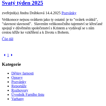
Svatý týden 2025
zveřejnil(a) Jindra Drábková
14.4.2025
Pozvánky
Velikonoce nejsou svátkem jako ty ostatní: je to "svátek svátků",
"slavnost slavností". Slavením velikonočního tajemství se křesťané
spojují v důvěrném společenství s Kristem a vydávají se s ním
cestou kříže ke vzkříšení a k životu s Bohem.
Číst dál
1
Kategorie
Dějiny farnosti
Opravy
Pozvánky
Reportáže
Rozhovory
Úvodník Farního listu
Varhany