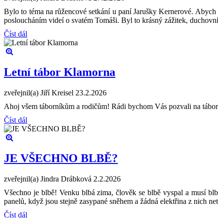
Bylo to téma na růžencové setkání u paní Jarušky Kernerové. Abych se
posloucháním videí o svatém Tomáši. Byl to krásný zážitek, duchovní
Číst dál
Letní tábor Klamorna
zveřejnil(a) Jiří Kreisel
23.2.2026
Ahoj všem táborníkům a rodičům! Rádi bychom Vás pozvali na tábor po
Číst dál
JE VŠECHNO BLBĚ?
zveřejnil(a) Jindra Drábková
2.2.2026
Všechno je blbě! Venku blbá zima, člověk se blbě vyspal a musí blbě
panelů, když jsou stejně zasypané sněhem a žádná elektřina z nich n
Číst dál