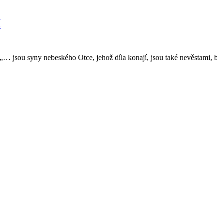
I
… jsou syny nebeského Otce, jehož díla konají, jsou také nevěstami, b