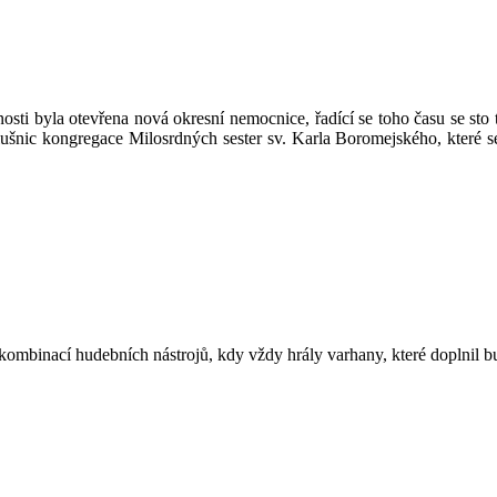
osti byla otevřena nová okresní nemocnice, řadící se toho času se sto 
lušnic kongregace Milosrdných sester sv. Karla Boromejského, které
ombinací hudebních nástrojů, kdy vždy hrály varhany, které doplnil bu