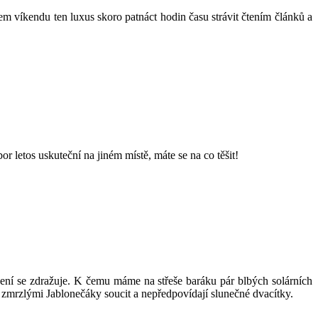
em víkendu ten luxus skoro patnáct hodin času strávit čtením článků a
letos uskuteční na jiném místě, máte se na co těšit!
opení se zdražuje. K čemu máme na střeše baráku pár blbých solárních
 zmrzlými Jablonečáky soucit a nepředpovídají slunečné dvacítky.