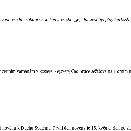
ní, všichni stíhaní věřitelem a všichni, jejichž život byl plný hořkost
oncertním varhanám v kostele Nejsvětějšího Srdce Ježíšova na Horním n
ní novénu k Duchu Svatému. První den novény je 15. května, den po sl