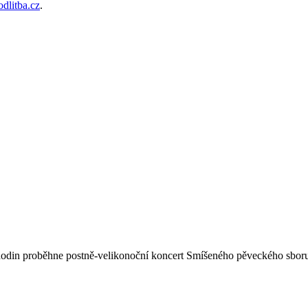
dlitba.cz
.
 hodin proběhne postně-velikonoční koncert Smíšeného pěveckého sboru 