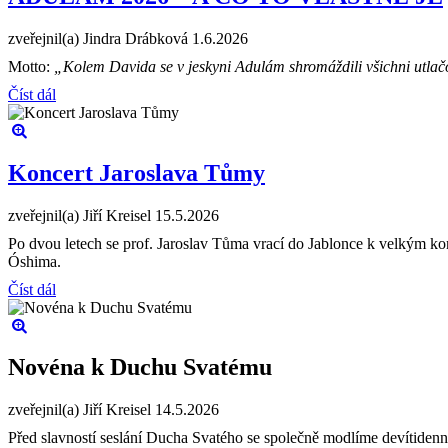
zveřejnil(a) Jindra Drábková
1.6.2026
Motto:
„Kolem Davida se v jeskyni Adulám shromáždili všichni utlačová
Číst dál
Koncert Jaroslava Tůmy
zveřejnil(a) Jiří Kreisel
15.5.2026
Po dvou letech se prof. Jaroslav Tůma vrací do Jablonce k velkým k
Óshima.
Číst dál
Novéna k Duchu Svatému
zveřejnil(a) Jiří Kreisel
14.5.2026
Před slavností seslání Ducha Svatého se společně modlíme devítiden