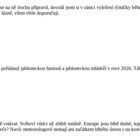
 na ně trochu připravil, dovolil jsem si v rámci vyležení rýmičky běh
 lázně, všem vřele doporučuji.
řádaný jabloneckou farností a jabloneckou mládeží v roce 2026. Tábor 
 vstávat. Světoví vůdci už zblbli totálně. Energie jsou blbě drahé, t
eteče? Navíc meteorologové nemají ani začátkem blbého února s na kost