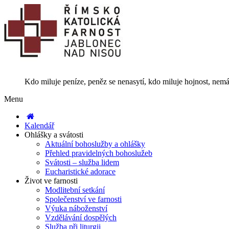
Kdo miluje peníze, peněz se nenasytí, kdo miluje hojnost, nemá
Menu
Kalendář
Ohlášky a svátosti
Aktuální bohoslužby a ohlášky
Přehled pravidelných bohoslužeb
Svátosti – služba lidem
Eucharistické adorace
Život ve farnosti
Modlitební setkání
Společenství ve farnosti
Výuka náboženství
Vzdělávání dospělých
Služba při liturgii