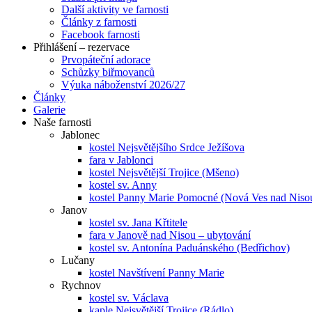
Další aktivity ve farnosti
Články z farnosti
Facebook farnosti
Přihlášení – rezervace
Prvopáteční adorace
Schůzky biřmovanců
Výuka náboženství 2026/27
Články
Galerie
Naše farnosti
Jablonec
kostel Nejsvětějšího Srdce Ježíšova
fara v Jablonci
kostel Nejsvětější Trojice (Mšeno)
kostel sv. Anny
kostel Panny Marie Pomocné (Nová Ves nad Niso
Janov
kostel sv. Jana Křtitele
fara v Janově nad Nisou – ubytování
kostel sv. Antonína Paduánského (Bedřichov)
Lučany
kostel Navštívení Panny Marie
Rychnov
kostel sv. Václava
kaple Nejsvětější Trojice (Rádlo)