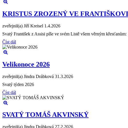
KRISTUS ZROZENÝ VE FRANTIŠKOV
zveřejnil(a) Jiří Kreisel
1.4.2026
Svatý František z Assisi píše ve svém Listě všem věrným křesťanům: „
Číst dál
Velikonoce 2026
zveřejnil(a) Jindra Drábková
31.3.2026
Svatý týden 2026
Číst dál
SVATÝ TOMÁŠ AKVINSKÝ
zveřejnil(a) Jindra Drábková
27.2.2026