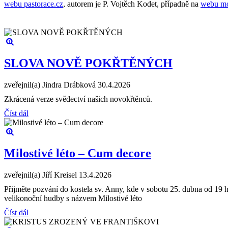
webu pastorace.cz
, autorem je P. Vojtěch Kodet, případně na
webu mo
SLOVA NOVĚ POKŘTĚNÝCH
zveřejnil(a) Jindra Drábková
30.4.2026
Zkrácená verze svědectví našich novokřtěnců.
Číst dál
Milostivé léto – Cum decore
zveřejnil(a) Jiří Kreisel
13.4.2026
Přijměte pozvání do kostela sv. Anny, kde v sobotu 25. dubna od 19
velikonoční hudby s názvem Milostivé léto
Číst dál