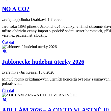
NO A CO?
zveřejnil(a) Jindra Drábková
1.7.2026
Jaro roku 1893 přineslo Jablonci dvě novinky: v rámci skromné slavn
město obdrželo cenný import v podobě sedmi sester boromejek, přís
více než padesát let sloužily.
Číst dál
Jablonecké hudební úterky 2026
zveřejnil(a) Jiří Kreisel
15.6.2026
Minulý ročník prázdninových úterních koncertů byl plný zajímavých k
pokračovat...
Číst dál
ADULÁM 2026 – A CO TO VLASTNĚ JE