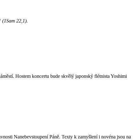
i“ (1Sam 22,1).
áměstí. Hostem koncertu bude skvělý japonský flétnista Yoshimi
avnosti Nanebevstoupení Páně. Texty k zamyšlení i novéna jsou na