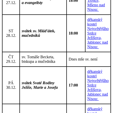
18:00
Trojice,
27.12.
a evangelisty
Mšeno nad
Nisou:
děkanský
kostel
Nejsvětějšího
ST
svátek sv. Mláďátek,
18:00
Srdce
28.12.
mučedníků
Ježíšova,
Jablonec nad
Nisou:
ČT
sv. Tomáše Becketa,
Dnes mše sv. není
29.12.
biskupa a mučedníka
děkanský
kostel
Nejsvětějšího
PÁ
svátek Svaté Rodiny
17:00
Srdce
30.12.
Ježíše, Marie a Josefa
Ježíšova,
Jablonec nad
Nisou:
děkanský