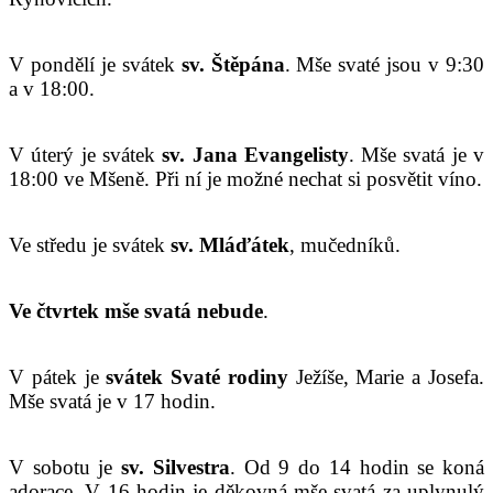
V pondělí je svátek
sv. Štěpána
. Mše svaté jsou v 9:30
a v 18:00.
V úterý je svátek
sv. Jana Evangelisty
. Mše svatá je v
18:00 ve Mšeně. Při ní je možné nechat si posvětit víno.
Ve středu je svátek
sv. Mláďátek
, mučedníků.
Ve čtvrtek mše svatá nebude
.
V pátek je
sv
átek
Svaté
r
odiny
Ježíše, Marie a Josefa.
Mše svatá je v 17 hodin.
V sobotu je
sv. Silvestra
. Od 9 do 14 hodin se koná
adorace. V 16 hodin je děkovná mše svatá za uplynulý