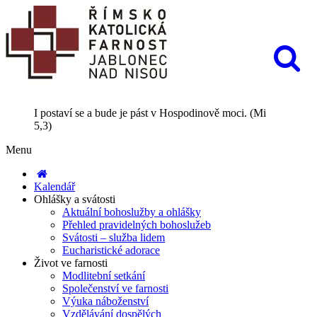
I postaví se a bude je pást v Hospodinově moci. (Mi
5,3)
Menu
Kalendář
Ohlášky a svátosti
Aktuální bohoslužby a ohlášky
Přehled pravidelných bohoslužeb
Svátosti – služba lidem
Eucharistické adorace
Život ve farnosti
Modlitební setkání
Společenství ve farnosti
Výuka náboženství
Vzdělávání dospělých