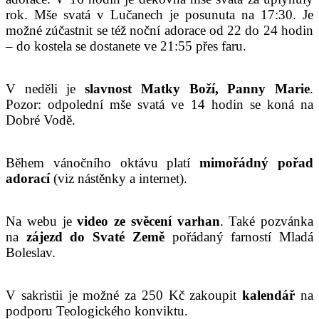
rok. Mše svatá v Lučanech je posunuta na 17:30. Je
možné zúčastnit se též noční adorace od 22 do 24 hodin
– do kostela se dostanete ve 21:55 přes faru.
V neděli je
slavnost Matky Boží, Panny Marie
.
Pozor: odpolední mše svatá ve 14 hodin se koná na
Dobré Vodě.
Během vánočního oktávu platí
mimořádný pořad
adorací
(viz nástěnky a internet).
Na webu je
video ze svěcení varhan
. Také pozvánka
na
zájezd do Svaté Země
pořádaný farností Mladá
Boleslav.
V sakristii je možné za 250 Kč zakoupit
kalendář
na
podporu Teologického konviktu.