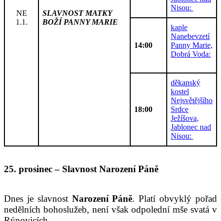
Nisou:
NE
SLAVNOST MATKY
1.1.
BOŽÍ PANNY MARIE
kaple
Nanebevzetí
14:00
Panny Marie,
Dobrá Voda:
děkanský
kostel
Nejsvětějšího
18:00
Srdce
Ježíšova,
Jablonec nad
Nisou:
25. prosinec – Slavnost Narození Páně
Dnes je slavnost
Narození Páně
. Platí obvyklý pořad
nedělních bohoslužeb, není však odpolední mše svatá v
Rýnovicích.