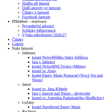
Služba při liturgii
Další aktivity ve farnosti
Články z farnosti
Facebook farnosti
Přihlášení – rezervace
Prvopáteční adorace
Schůzky biřmovanců
Výuka náboženství 2026/27
Články
Galerie
Naše farnosti
Jablonec
kostel Nejsvětějšího Srdce Ježíšova
fara v Jablonci
kostel Nejsvětější Trojice (Mšeno)
kostel sv. Anny
kostel Panny Marie Pomocné (Nová Ves nad
Nisou)
Janov
kostel sv. Jana Křtitele
fara v Janově nad Nisou – ubytování
kostel sv. Antonína Paduánského (Bedřichov)
Lučany
kostel Navštívení Panny Marie
Rychnov