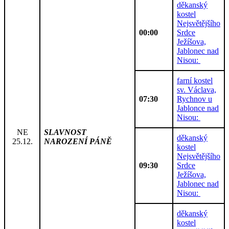
děkanský
kostel
Nejsvětějšího
00:00
Srdce
Ježíšova,
Jablonec nad
Nisou:
farní kostel
sv. Václava,
07:30
Rychnov u
Jablonce nad
Nisou:
NE
SLAVNOST
děkanský
25.12.
NAROZENÍ PÁNĚ
kostel
Nejsvětějšího
09:30
Srdce
Ježíšova,
Jablonec nad
Nisou:
děkanský
kostel