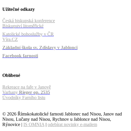
Užitečné odkazy
Česká biskupská konference
Biskupství litoměřické
Katolické bohoslužby v ČR
Víra.CZ
Základní škola sv. Zdislavy v Jablonci
Facebook farnosti
Oblíbené
Rekreace na faře v Janově
Varhany
Rieger op. 2535
Úvodníky Farního listu
© 2026 Římskokatolické farnosti Jablonec nad Nisou, Janov nad
Nisou, Lučany nad Nisou, Rychnov u Jablonce nad Nisou,
Rýnovice |
IS OMNIA
|
odebírat novinky e-mailem