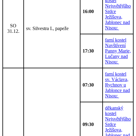
kostel
Nejsvětějšího
16:00
Srdce
Ježíšova,
Jablonec nad
SO
Nisou:
sv. Silvestra I., papeže
31.12.
farní kostel
Navštívení
17:30
Panny Marie,
Lučany nad
Nisou:
farní kostel
sv. Václava,
07:30
Rychnov u
Jablonce nad
Nisou:
děkanský
kostel
Nejsvětějšího
09:30
Srdce
Ježíšova,
Jablonec nad