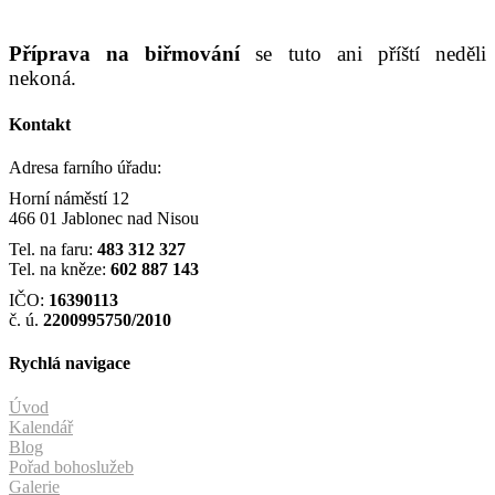
Příprava na biřmování
se tuto ani příští neděli
nekoná.
Kontakt
Adresa farního úřadu:
Horní náměstí 12
466 01 Jablonec nad Nisou
Tel. na faru:
483 312 327
Tel. na kněze:
602 887 143
IČO:
16390113
č. ú.
2200995750/2010
Rychlá navigace
Úvod
Kalendář
Blog
Pořad bohoslužeb
Galerie