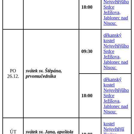
Nejsvětějšího
18:00
Srdce
Ježíšova,
Jablonec nad
Nisou:
děkanský
kostel
Nejsvětějšího
09:30
Srdce
Ježíšova,
Jablonec nad
Nisou:
PO
svátek sv. Štěpána,
26.12.
prvomučedníka
děkanský
kostel
Nejsvětějšího
18:00
Srdce
Ježíšova,
Jablonec nad
Nisou:
kostel
Nejsvětější
ÚT
svátek sv. Jana, apoštola