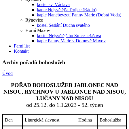
kostel sv. Václava
kaple Nejsvětější Trojice (Rádlo)
kaple Nanebevzetí Panny Marie (Dobrá Voda)
Rýnovice
kostel Seslání Ducha svatého
Horní Maxov
kostel Nejsvětějšího Srdce Ježíšova
kaple Panny Marie v Domově Maxov
Farní list
Kontakt
Archiv pořadů bohoslužeb
Úvod
POŘAD BOHOSLUŽEB JABLONEC NAD
NISOU, RYCHNOV U JABLONCE NAD NISOU,
LUČANY NAD NISOU
od 25.12. do 1.1.2023 - 52. týden
Den
Liturgická slavnost
Hodina
Bohoslužba