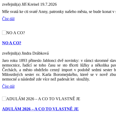
zveřejnil(a) Jiří Kreisel
19.7.2026
Mše svatá ke cti svaté Anny, patronky našeho města, se bude konat v 
Číst dál
NO A CO?
zveřejnil(a) Jindra Drábková
Jaro roku 1893 přineslo Jablonci dvě novinky: v rámci skromné slav
nemocnice, řadící se toho času se sto třiceti lůžky a několika p
Čechách, a město obdrželo cenný import v podobě sedmi sester bo
Milosrdných sester sv. Karla Boromejského, které se v nově zb
nemocné a následně zde více než padesát let sloužily.
Číst dál
ADULÁM 2026 – A CO TO VLASTNĚ JE