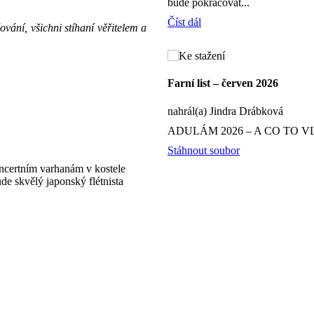
bude pokračovat...
Číst dál
vání, všichni stíhaní věřitelem a
Farní list – červen 2026
nahrál(a) Jindra Drábková
ADULÁM 2026 – A CO TO V
Stáhnout soubor
oncertním varhanám v kostele
e skvělý japonský flétnista