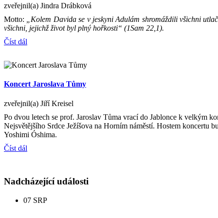
zveřejnil(a) Jindra Drábková
Motto:
„Kolem Davida se v jeskyni Adulám shromáždili všichni utlačo
všichni, jejichž život byl plný hořkosti“ (1Sam 22,1).
Číst dál
Koncert Jaroslava Tůmy
zveřejnil(a) Jiří Kreisel
Po dvou letech se prof. Jaroslav Tůma vrací do Jablonce k velkým k
Nejsvětějšího Srdce Ježíšova na Horním náměstí. Hostem koncertu bud
Yoshimi Óshima.
Číst dál
Nadcházející události
07
SRP