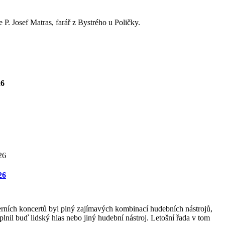
P. Josef Matras, farář z Bystrého u Poličky.
26
26
rních koncertů byl plný zajímavých kombinací hudebních nástrojů,
lnil buď lidský hlas nebo jiný hudební nástroj. Letošní řada v tom