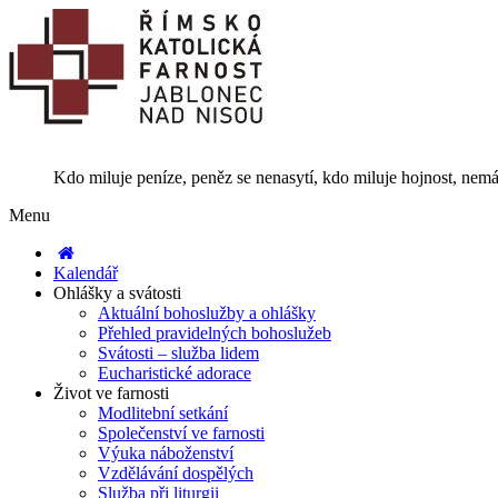
Kdo miluje peníze, peněz se nenasytí, kdo miluje hojnost, nemá
Menu
Kalendář
Ohlášky a svátosti
Aktuální bohoslužby a ohlášky
Přehled pravidelných bohoslužeb
Svátosti – služba lidem
Eucharistické adorace
Život ve farnosti
Modlitební setkání
Společenství ve farnosti
Výuka náboženství
Vzdělávání dospělých
Služba při liturgii