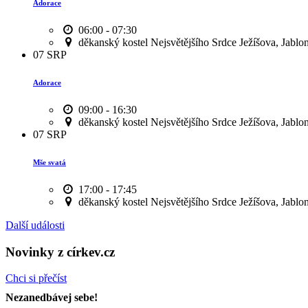
Adorace
06:00 - 07:30
děkanský kostel Nejsvětějšího Srdce Ježíšova, Jablo
07
SRP
Adorace
09:00 - 16:30
děkanský kostel Nejsvětějšího Srdce Ježíšova, Jablo
07
SRP
Mše svatá
17:00 - 17:45
děkanský kostel Nejsvětějšího Srdce Ježíšova, Jablo
Další události
Novinky z církev.cz
Chci si přečíst
Nezanedbávej sebe!