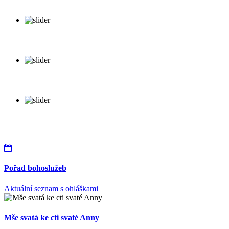
Pořad bohoslužeb
Aktuální seznam s ohláškami
Mše svatá ke cti svaté Anny