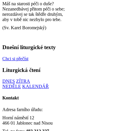
Máš na starosti péči o duše?
Nezanedbávej přitom péči o sebe;
nerozdávej se tak štědře druhým,
aby v tobě nic nezbylo pro tebe.
(Sv. Karel Boromejský)
Dnešní liturgické texty
Chci si přečíst
Liturgická čtení
DNES
ZÍTRA
NEDĚLE
KALENDÁŘ
Kontakt
Adresa farního úřadu:
Horní náměstí 12
466 01 Jablonec nad Nisou