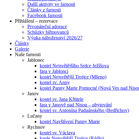
Další aktivity ve farnosti
Články z farnosti
Facebook farnosti
Přihlášení – rezervace
Prvopáteční adorace
Schůzky biřmovanců
Výuka náboženství 2026/27
Články
Galerie
Naše farnosti
Jablonec
kostel Nejsvětějšího Srdce Ježíšova
fara v Jablonci
kostel Nejsvětější Trojice (Mšeno)
kostel sv. Anny
kostel Panny Marie Pomocné (Nová Ves nad Niso
Janov
kostel sv. Jana Křtitele
fara v Janově nad Nisou – ubytování
kostel sv. Antonína Paduánského (Bedřichov)
Lučany
kostel Navštívení Panny Marie
Rychnov
kostel sv. Václava
kaple Nejsvětější Trojice (Rádlo)