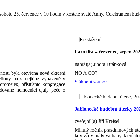
sobotu 25. července v 10 hodin v kostele svaté Anny. Celebrantem bude 
Farní list – červenec, srpen 20
nahrál(a) Jindra Drábková
nosti byla otevřena nová okresní
NO A CO?
avilony mezi nejlépe vybavené v
Stáhnout soubor
romejek, příslušnic kongregace
udované nemocnici ujaly péče o
Jablonecké hudební úterky 20
zveřejnil(a) Jiří Kreisel
Minulý ročník prázdninových úte
kdy vždy hrály varhany, které dop