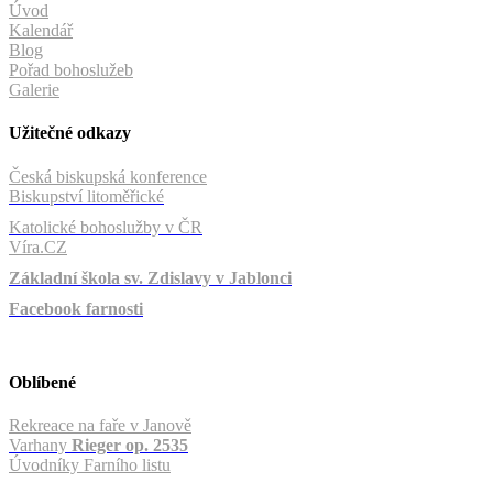
Úvod
Kalendář
Blog
Pořad bohoslužeb
Galerie
Užitečné odkazy
Česká biskupská konference
Biskupství litoměřické
Katolické bohoslužby v ČR
Víra.CZ
Základní škola sv. Zdislavy v Jablonci
Facebook farnosti
Oblíbené
Rekreace na faře v Janově
Varhany
Rieger op. 2535
Úvodníky Farního listu