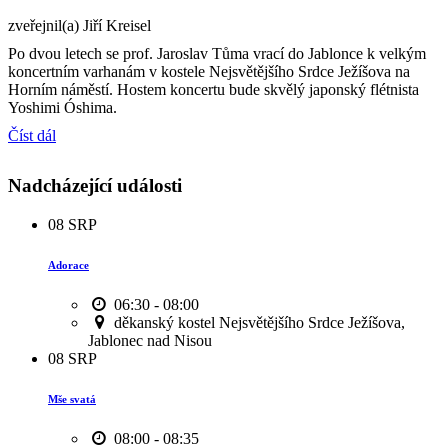
zveřejnil(a) Jiří Kreisel
Po dvou letech se prof. Jaroslav Tůma vrací do Jablonce k velkým
koncertním varhanám v kostele Nejsvětějšího Srdce Ježíšova na
Horním náměstí. Hostem koncertu bude skvělý japonský flétnista
Yoshimi Óshima.
Číst dál
Nadcházející události
08
SRP
Adorace
06:30 - 08:00
děkanský kostel Nejsvětějšího Srdce Ježíšova,
Jablonec nad Nisou
08
SRP
Mše svatá
08:00 - 08:35