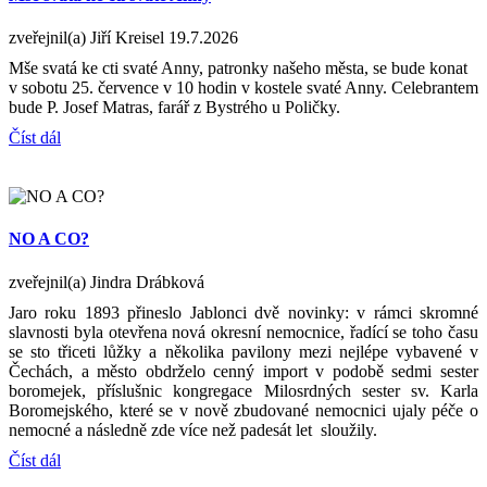
zveřejnil(a) Jiří Kreisel
19.7.2026
Mše svatá ke cti svaté Anny, patronky našeho města, se bude konat
v sobotu 25. července v 10 hodin v kostele svaté Anny. Celebrantem
bude P. Josef Matras, farář z Bystrého u Poličky.
Číst dál
NO A CO?
zveřejnil(a) Jindra Drábková
Jaro roku 1893 přineslo Jablonci dvě novinky: v rámci skromné
slavnosti byla otevřena nová okresní nemocnice, řadící se toho času
se sto třiceti lůžky a několika pavilony mezi nejlépe vybavené v
Čechách, a město obdrželo cenný import v podobě sedmi sester
boromejek, příslušnic kongregace Milosrdných sester sv. Karla
Boromejského, které se v nově zbudované nemocnici ujaly péče o
nemocné a následně zde více než padesát let sloužily.
Číst dál