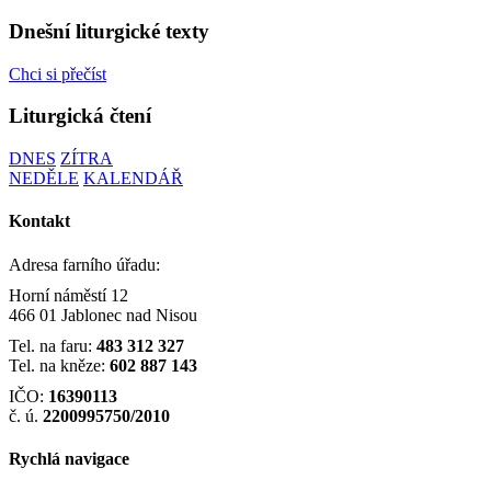
Dnešní liturgické texty
Chci si přečíst
Liturgická čtení
DNES
ZÍTRA
NEDĚLE
KALENDÁŘ
Kontakt
Adresa farního úřadu:
Horní náměstí 12
466 01 Jablonec nad Nisou
Tel. na faru:
483 312 327
Tel. na kněze:
602 887 143
IČO:
16390113
č. ú.
2200995750/2010
Rychlá navigace