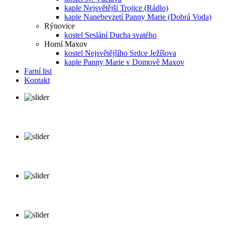
kaple Nejsvětější Trojice (Rádlo)
kaple Nanebevzetí Panny Marie (Dobrá Voda)
Rýnovice
kostel Seslání Ducha svatého
Horní Maxov
kostel Nejsvětějšího Srdce Ježíšova
kaple Panny Marie v Domově Maxov
Farní list
Kontakt