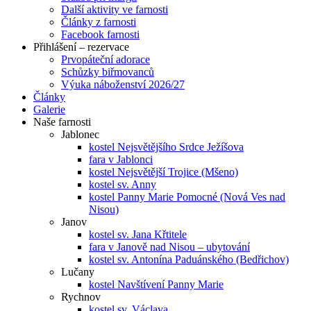
Další aktivity ve farnosti
Články z farnosti
Facebook farnosti
Přihlášení – rezervace
Prvopáteční adorace
Schůzky biřmovanců
Výuka náboženství 2026/27
Články
Galerie
Naše farnosti
Jablonec
kostel Nejsvětějšího Srdce Ježíšova
fara v Jablonci
kostel Nejsvětější Trojice (Mšeno)
kostel sv. Anny
kostel Panny Marie Pomocné (Nová Ves nad
Nisou)
Janov
kostel sv. Jana Křtitele
fara v Janově nad Nisou – ubytování
kostel sv. Antonína Paduánského (Bedřichov)
Lučany
kostel Navštívení Panny Marie
Rychnov
kostel sv. Václava