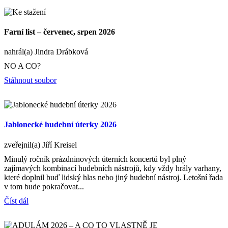
Farní list – červenec, srpen 2026
nahrál(a) Jindra Drábková
NO A CO?
Stáhnout soubor
Jablonecké hudební úterky 2026
zveřejnil(a) Jiří Kreisel
Minulý ročník prázdninových úterních koncertů byl plný
zajímavých kombinací hudebních nástrojů, kdy vždy hrály varhany,
které doplnil buď lidský hlas nebo jiný hudební nástroj. Letošní řada
v tom bude pokračovat...
Číst dál