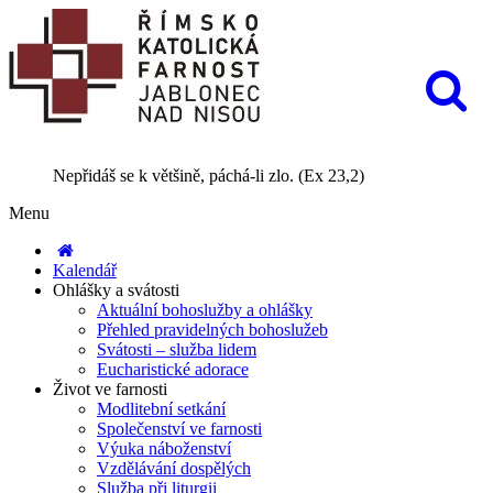
Nepřidáš se k většině, páchá-li zlo. (Ex 23,2)
Menu
Kalendář
Ohlášky a svátosti
Aktuální bohoslužby a ohlášky
Přehled pravidelných bohoslužeb
Svátosti – služba lidem
Eucharistické adorace
Život ve farnosti
Modlitební setkání
Společenství ve farnosti
Výuka náboženství
Vzdělávání dospělých
Služba při liturgii