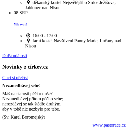
děkanský kostel Nejsvětějšího Srdce Ježíšova,
Jablonec nad Nisou
08
SRP
Mše svatá
16:00 - 17:00
farní kostel Navštívení Panny Marie, Lučany nad
Nisou
Další události
Novinky z církev.cz
Chci si přečíst
Nezanedbávej sebe!
Máš na starosti péči o duše?
Nezanedbávej přitom péči o sebe;
nerozdávej se tak štědře druhým,
aby v tobě nic nezbylo pro tebe.
(Sv. Karel Boromejský)
www.pastorace.cz