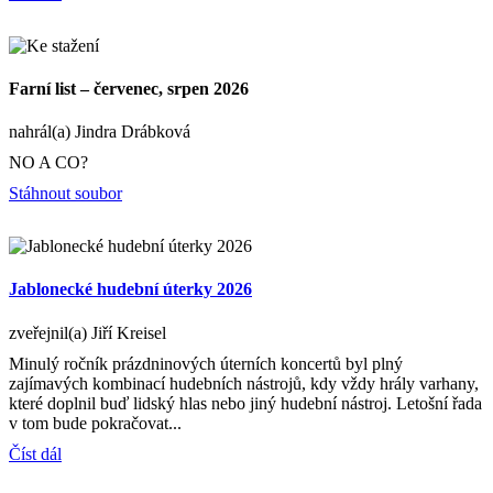
Farní list – červenec, srpen 2026
nahrál(a) Jindra Drábková
NO A CO?
Stáhnout soubor
Jablonecké hudební úterky 2026
zveřejnil(a) Jiří Kreisel
Minulý ročník prázdninových úterních koncertů byl plný
zajímavých kombinací hudebních nástrojů, kdy vždy hrály varhany,
které doplnil buď lidský hlas nebo jiný hudební nástroj. Letošní řada
v tom bude pokračovat...
Číst dál