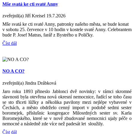
Mše svatá ke cti svaté Anny
zveřejnil(a) Jiří Kreisel
19.7.2026
Mše svatá ke cti svaté Anny, patronky našeho města, se bude konat
v sobotu 25. července v 10 hodin v kostele svaté Anny. Celebrantem
bude P. Josef Matras, farář z Bystrého u Poličky.
Číst dál
NO A CO?
zveřejnil(a) Jindra Drábková
Jaro roku 1893 přineslo Jablonci dvě novinky: v rámci skromné
slavnosti byla otevřena nová okresní nemocnice, řadící se toho času
se sto třiceti lůžky a několika pavilony mezi nejlépe vybavené v
Čechách, a město obdrželo cenný import v podobě sedmi sester
boromejek, příslušnic kongregace Milosrdných sester sv. Karla
Boromejského, které se v nově zbudované nemocnici ujaly péče o
nemocné a následně zde více než padesát let sloužily.
Číst dál