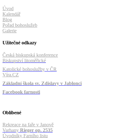
Úvod
Kalendář
Blog
Pořad bohoslužeb
Galerie
Užitečné odkazy
Česká biskupská konference
Biskupství litoměřické
Katolické bohoslužby v ČR
Víra.CZ
Základní škola sv. Zdislavy v Jablonci
Facebook farnosti
Oblíbené
Rekreace na faře v Janově
Varhany
Rieger op. 2535
Úvodníky Farního listu