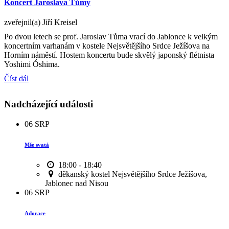
Koncert Jaroslava Tůmy
zveřejnil(a) Jiří Kreisel
Po dvou letech se prof. Jaroslav Tůma vrací do Jablonce k velkým
koncertním varhanám v kostele Nejsvětějšího Srdce Ježíšova na
Horním náměstí. Hostem koncertu bude skvělý japonský flétnista
Yoshimi Óshima.
Číst dál
Nadcházející události
06
SRP
Mše svatá
18:00 - 18:40
děkanský kostel Nejsvětějšího Srdce Ježíšova,
Jablonec nad Nisou
06
SRP
Adorace