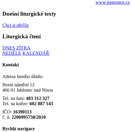
www.pastorace.cz
Dnešní liturgické texty
Chci si přečíst
Liturgická čtení
DNES
ZÍTRA
NEDĚLE
KALENDÁŘ
Kontakt
Adresa farního úřadu:
Horní náměstí 12
466 01 Jablonec nad Nisou
Tel. na faru:
483 312 327
Tel. na kněze:
602 887 143
IČO:
16390113
č. ú.
2200995750/2010
Rychlá navigace