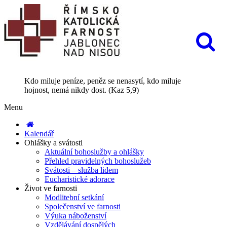
Kdo miluje peníze, peněz se nenasytí, kdo miluje
hojnost, nemá nikdy dost. (Kaz 5,9)
Menu
Kalendář
Ohlášky a svátosti
Aktuální bohoslužby a ohlášky
Přehled pravidelných bohoslužeb
Svátosti – služba lidem
Eucharistické adorace
Život ve farnosti
Modlitební setkání
Společenství ve farnosti
Výuka náboženství
Vzdělávání dospělých