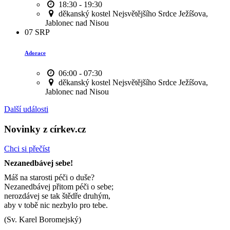
18:30 - 19:30
děkanský kostel Nejsvětějšího Srdce Ježíšova,
Jablonec nad Nisou
07
SRP
Adorace
06:00 - 07:30
děkanský kostel Nejsvětějšího Srdce Ježíšova,
Jablonec nad Nisou
Další události
Novinky z církev.cz
Chci si přečíst
Nezanedbávej sebe!
Máš na starosti péči o duše?
Nezanedbávej přitom péči o sebe;
nerozdávej se tak štědře druhým,
aby v tobě nic nezbylo pro tebe.
(Sv. Karel Boromejský)