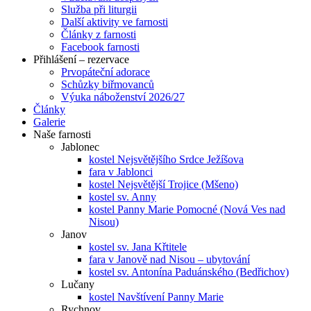
Služba při liturgii
Další aktivity ve farnosti
Články z farnosti
Facebook farnosti
Přihlášení – rezervace
Prvopáteční adorace
Schůzky biřmovanců
Výuka náboženství 2026/27
Články
Galerie
Naše farnosti
Jablonec
kostel Nejsvětějšího Srdce Ježíšova
fara v Jablonci
kostel Nejsvětější Trojice (Mšeno)
kostel sv. Anny
kostel Panny Marie Pomocné (Nová Ves nad
Nisou)
Janov
kostel sv. Jana Křtitele
fara v Janově nad Nisou – ubytování
kostel sv. Antonína Paduánského (Bedřichov)
Lučany
kostel Navštívení Panny Marie
Rychnov