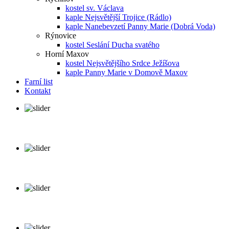
kostel sv. Václava
kaple Nejsvětější Trojice (Rádlo)
kaple Nanebevzetí Panny Marie (Dobrá Voda)
Rýnovice
kostel Seslání Ducha svatého
Horní Maxov
kostel Nejsvětějšího Srdce Ježíšova
kaple Panny Marie v Domově Maxov
Farní list
Kontakt