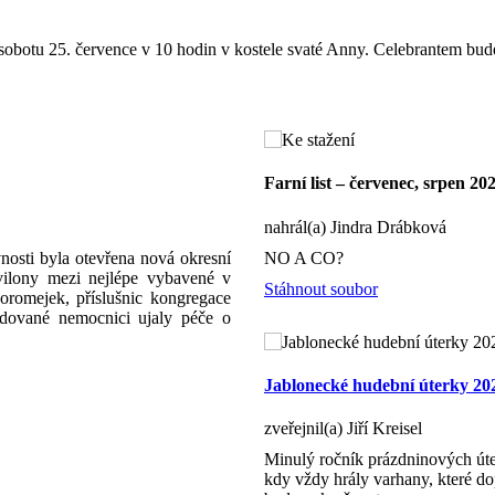
sobotu 25. července v 10 hodin v kostele svaté Anny. Celebrantem bude 
Farní list – červenec, srpen 20
nahrál(a) Jindra Drábková
nosti byla otevřena nová okresní
NO A CO?
avilony mezi nejlépe vybavené v
Stáhnout soubor
romejek, příslušnic kongregace
udované nemocnici ujaly péče o
Jablonecké hudební úterky 20
zveřejnil(a) Jiří Kreisel
Minulý ročník prázdninových úte
kdy vždy hrály varhany, které dop