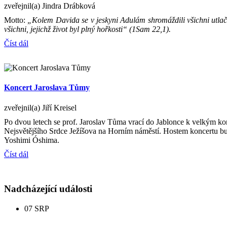
zveřejnil(a) Jindra Drábková
Motto:
„Kolem Davida se v jeskyni Adulám shromáždili všichni utlačo
všichni, jejichž život byl plný hořkosti“ (1Sam 22,1).
Číst dál
Koncert Jaroslava Tůmy
zveřejnil(a) Jiří Kreisel
Po dvou letech se prof. Jaroslav Tůma vrací do Jablonce k velkým k
Nejsvětějšího Srdce Ježíšova na Horním náměstí. Hostem koncertu bud
Yoshimi Óshima.
Číst dál
Nadcházející události
07
SRP