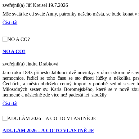
zveřejnil(a) Jiří Kreisel
19.7.2026
Mše svatá ke cti svaté Anny, patronky našeho města, se bude konat v 
Číst dál
NO A CO?
zveřejnil(a) Jindra Drábková
Jaro roku 1893 přineslo Jablonci dvě novinky: v rámci skromné slav
nemocnice, řadící se toho času se sto třiceti lůžky a několika p
Čechách, a město obdrželo cenný import v podobě sedmi sester bo
Milosrdných sester sv. Karla Boromejského, které se v nově zb
nemocné a následně zde více než padesát let sloužily.
Číst dál
ADULÁM 2026 – A CO TO VLASTNĚ JE