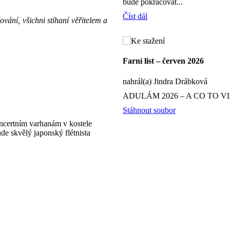
bude pokračovat...
Číst dál
vání, všichni stíhaní věřitelem a
Farní list – červen 2026
nahrál(a) Jindra Drábková
ADULÁM 2026 – A CO TO V
Stáhnout soubor
oncertním varhanám v kostele
e skvělý japonský flétnista