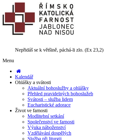
Nepřidáš se k většině, páchá-li zlo. (Ex 23,2)
Menu
Kalendář
Ohlášky a svátosti
Aktuální bohoslužby a ohlášky
Přehled pravidelných bohoslužeb
Svátosti – služba lidem
Eucharistické adorace
Život ve farnosti
Modlitební setkání
Společenství ve farnosti
Výuka náboženství
Vzdělávání dospělých
Služba při liturgii