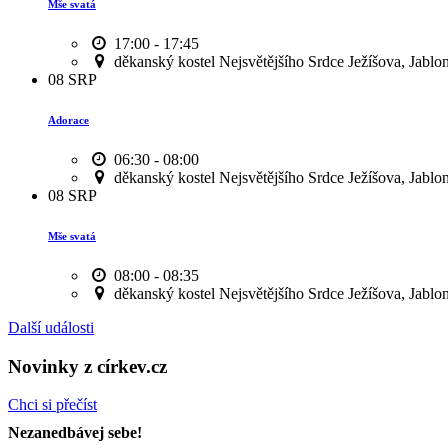
Mše svatá
17:00 - 17:45
děkanský kostel Nejsvětějšího Srdce Ježíšova, Jablo
08
SRP
Adorace
06:30 - 08:00
děkanský kostel Nejsvětějšího Srdce Ježíšova, Jablo
08
SRP
Mše svatá
08:00 - 08:35
děkanský kostel Nejsvětějšího Srdce Ježíšova, Jablo
Další události
Novinky z církev.cz
Chci si přečíst
Nezanedbávej sebe!