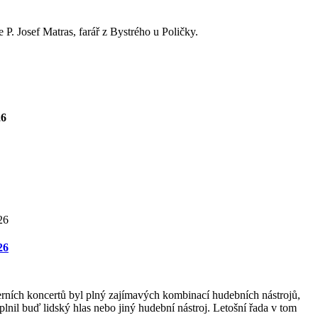
P. Josef Matras, farář z Bystrého u Poličky.
26
26
rních koncertů byl plný zajímavých kombinací hudebních nástrojů,
lnil buď lidský hlas nebo jiný hudební nástroj. Letošní řada v tom