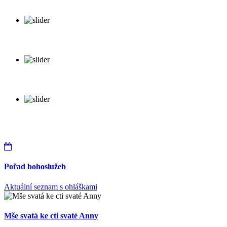
Pořad bohoslužeb
Aktuální seznam s ohláškami
Mše svatá ke cti svaté Anny