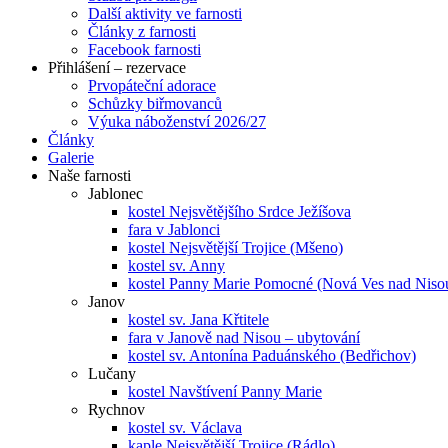
Další aktivity ve farnosti
Články z farnosti
Facebook farnosti
Přihlášení – rezervace
Prvopáteční adorace
Schůzky biřmovanců
Výuka náboženství 2026/27
Články
Galerie
Naše farnosti
Jablonec
kostel Nejsvětějšího Srdce Ježíšova
fara v Jablonci
kostel Nejsvětější Trojice (Mšeno)
kostel sv. Anny
kostel Panny Marie Pomocné (Nová Ves nad Niso
Janov
kostel sv. Jana Křtitele
fara v Janově nad Nisou – ubytování
kostel sv. Antonína Paduánského (Bedřichov)
Lučany
kostel Navštívení Panny Marie
Rychnov
kostel sv. Václava
kaple Nejsvětější Trojice (Rádlo)