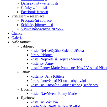
Další aktivity ve farnosti
Články z farnosti
Facebook farnosti
Přihlášení – rezervace
Prvopáteční adorace
Schůzky biřmovanců
Výuka náboženství 2026/27
Články
Galerie
Naše farnosti
Jablonec
kostel Nejsvětějšího Srdce Ježíšova
fara v Jablonci
kostel Nejsvětější Trojice (Mšeno)
kostel sv. Anny
kostel Panny Marie Pomocné (Nová Ves nad Niso
Janov
kostel sv. Jana Křtitele
fara v Janově nad Nisou – ubytování
kostel sv. Antonína Paduánského (Bedřichov)
Lučany
kostel Navštívení Panny Marie
Rychnov
kostel sv. Václava
kaple Nejsvětější Trojice (Rádlo)