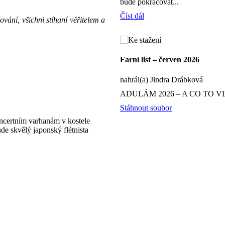
bude pokračovat...
Číst dál
vání, všichni stíhaní věřitelem a
Farní list – červen 2026
nahrál(a) Jindra Drábková
ADULÁM 2026 – A CO TO V
Stáhnout soubor
oncertním varhanám v kostele
e skvělý japonský flétnista