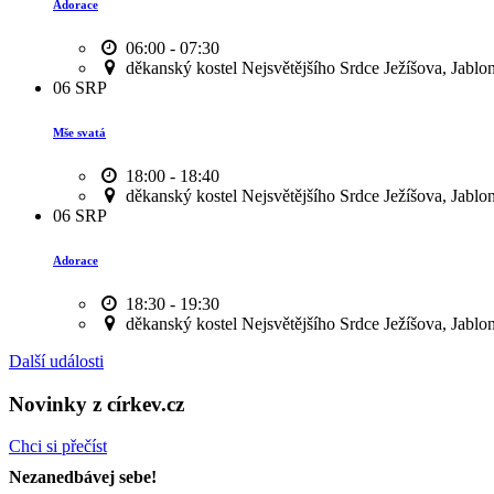
Adorace
06:00 - 07:30
děkanský kostel Nejsvětějšího Srdce Ježíšova, Jablo
06
SRP
Mše svatá
18:00 - 18:40
děkanský kostel Nejsvětějšího Srdce Ježíšova, Jablo
06
SRP
Adorace
18:30 - 19:30
děkanský kostel Nejsvětějšího Srdce Ježíšova, Jablo
Další události
Novinky z církev.cz
Chci si přečíst
Nezanedbávej sebe!