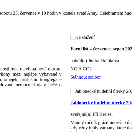
sobotu 25. července v 10 hodin v kostele svaté Anny. Celebrantem bude 
Farní list – červenec, srpen 20
nahrál(a) Jindra Drábková
nosti byla otevřena nová okresní
NO A CO?
avilony mezi nejlépe vybavené v
Stáhnout soubor
romejek, příslušnic kongregace
udované nemocnici ujaly péče o
Jablonecké hudební úterky 20
zveřejnil(a) Jiří Kreisel
Minulý ročník prázdninových úte
kdy vždy hrály varhany, které dop