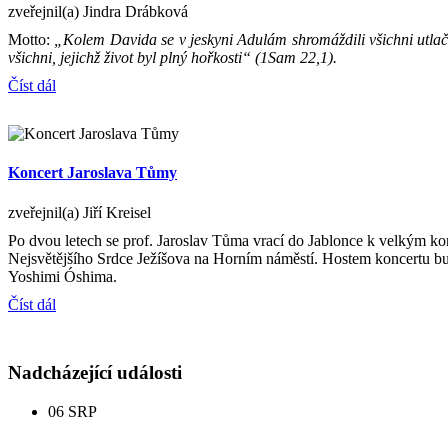
zveřejnil(a) Jindra Drábková
Motto:
„Kolem Davida se v jeskyni Adulám shromáždili všichni utlačo
všichni, jejichž život byl plný hořkosti“ (1Sam 22,1).
Číst dál
Koncert Jaroslava Tůmy
zveřejnil(a) Jiří Kreisel
Po dvou letech se prof. Jaroslav Tůma vrací do Jablonce k velkým k
Nejsvětějšího Srdce Ježíšova na Horním náměstí. Hostem koncertu bud
Yoshimi Óshima.
Číst dál
Nadcházející události
06
SRP