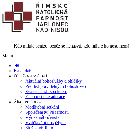
Kdo miluje peníze, peněz se nenasytí, kdo miluje hojnost, nemá
Menu
Kalendář
Ohlášky a svátosti
Aktuální bohoslužby a ohlášky
Přehled pravidelných bohoslužeb
Svátosti – služba lidem
Eucharistické adorace
Život ve farnosti
Modlitební setkání
Společenství ve farnosti
Výuka náboženství
Vzdělávání dospělých
Služba při liturgii