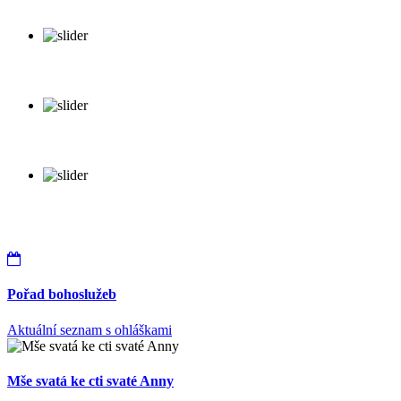
Pořad bohoslužeb
Aktuální seznam s ohláškami
Mše svatá ke cti svaté Anny