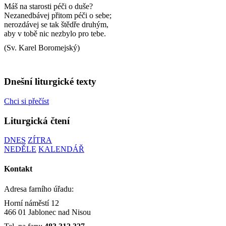
Máš na starosti péči o duše?
Nezanedbávej přitom péči o sebe;
nerozdávej se tak štědře druhým,
aby v tobě nic nezbylo pro tebe.
(Sv. Karel Boromejský)
Dnešní liturgické texty
Chci si přečíst
Liturgická čtení
DNES
ZÍTRA
NEDĚLE
KALENDÁŘ
Kontakt
Adresa farního úřadu:
Horní náměstí 12
466 01 Jablonec nad Nisou