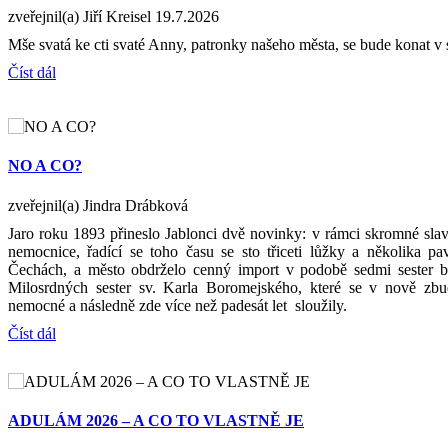
zveřejnil(a) Jiří Kreisel
19.7.2026
Mše svatá ke cti svaté Anny, patronky našeho města, se bude konat v 
Číst dál
NO A CO?
zveřejnil(a) Jindra Drábková
Jaro roku 1893 přineslo Jablonci dvě novinky: v rámci skromné slav
nemocnice, řadící se toho času se sto třiceti lůžky a několika p
Čechách, a město obdrželo cenný import v podobě sedmi sester bo
Milosrdných sester sv. Karla Boromejského, které se v nově zb
nemocné a následně zde více než padesát let sloužily.
Číst dál
ADULÁM 2026 – A CO TO VLASTNĚ JE