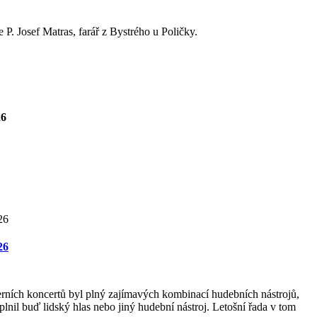
P. Josef Matras, farář z Bystrého u Poličky.
26
26
rních koncertů byl plný zajímavých kombinací hudebních nástrojů,
lnil buď lidský hlas nebo jiný hudební nástroj. Letošní řada v tom