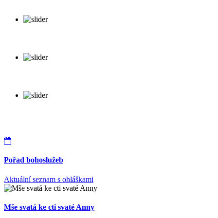
Pořad bohoslužeb
Aktuální seznam s ohláškami
Mše svatá ke cti svaté Anny