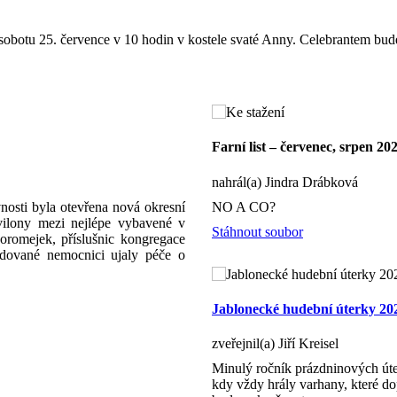
sobotu 25. července v 10 hodin v kostele svaté Anny. Celebrantem bude 
Farní list – červenec, srpen 20
nahrál(a) Jindra Drábková
nosti byla otevřena nová okresní
NO A CO?
avilony mezi nejlépe vybavené v
Stáhnout soubor
romejek, příslušnic kongregace
udované nemocnici ujaly péče o
Jablonecké hudební úterky 20
zveřejnil(a) Jiří Kreisel
Minulý ročník prázdninových úte
kdy vždy hrály varhany, které dop