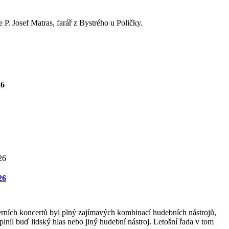
P. Josef Matras, farář z Bystrého u Poličky.
26
26
rních koncertů byl plný zajímavých kombinací hudebních nástrojů,
lnil buď lidský hlas nebo jiný hudební nástroj. Letošní řada v tom