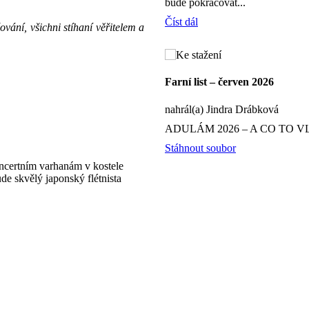
bude pokračovat...
Číst dál
vání, všichni stíhaní věřitelem a
Farní list – červen 2026
nahrál(a) Jindra Drábková
ADULÁM 2026 – A CO TO V
Stáhnout soubor
oncertním varhanám v kostele
e skvělý japonský flétnista