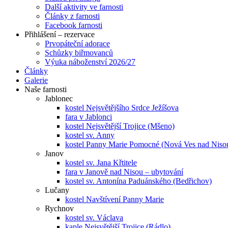
Další aktivity ve farnosti
Články z farnosti
Facebook farnosti
Přihlášení – rezervace
Prvopáteční adorace
Schůzky biřmovanců
Výuka náboženství 2026/27
Články
Galerie
Naše farnosti
Jablonec
kostel Nejsvětějšího Srdce Ježíšova
fara v Jablonci
kostel Nejsvětější Trojice (Mšeno)
kostel sv. Anny
kostel Panny Marie Pomocné (Nová Ves nad Niso
Janov
kostel sv. Jana Křtitele
fara v Janově nad Nisou – ubytování
kostel sv. Antonína Paduánského (Bedřichov)
Lučany
kostel Navštívení Panny Marie
Rychnov
kostel sv. Václava
kaple Nejsvětější Trojice (Rádlo)