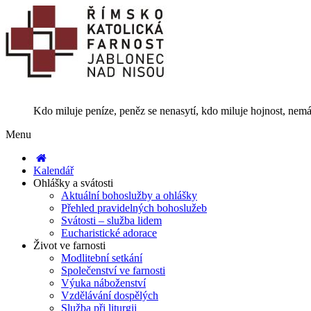
Kdo miluje peníze, peněz se nenasytí, kdo miluje hojnost, nemá
Menu
Kalendář
Ohlášky a svátosti
Aktuální bohoslužby a ohlášky
Přehled pravidelných bohoslužeb
Svátosti – služba lidem
Eucharistické adorace
Život ve farnosti
Modlitební setkání
Společenství ve farnosti
Výuka náboženství
Vzdělávání dospělých
Služba při liturgii