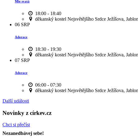
Mše svatá
18:00 - 18:40
děkanský kostel Nejsvětějšího Srdce Ježíšova, Jablo
06
SRP
Adorace
18:30 - 19:30
děkanský kostel Nejsvětějšího Srdce Ježíšova, Jablo
07
SRP
Adorace
06:00 - 07:30
děkanský kostel Nejsvětějšího Srdce Ježíšova, Jablo
Další události
Novinky z církev.cz
Chci si přečíst
Nezanedbávej sebe!