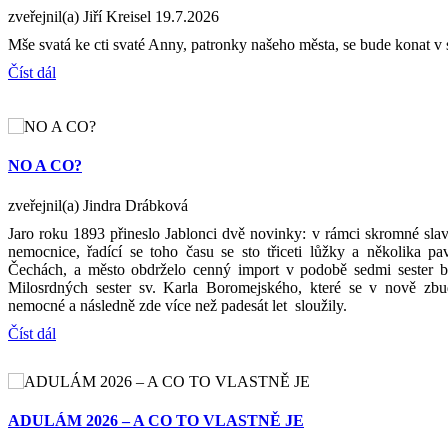
zveřejnil(a) Jiří Kreisel
19.7.2026
Mše svatá ke cti svaté Anny, patronky našeho města, se bude konat v 
Číst dál
NO A CO?
zveřejnil(a) Jindra Drábková
Jaro roku 1893 přineslo Jablonci dvě novinky: v rámci skromné slav
nemocnice, řadící se toho času se sto třiceti lůžky a několika p
Čechách, a město obdrželo cenný import v podobě sedmi sester bo
Milosrdných sester sv. Karla Boromejského, které se v nově zb
nemocné a následně zde více než padesát let sloužily.
Číst dál
ADULÁM 2026 – A CO TO VLASTNĚ JE