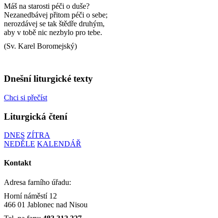
Máš na starosti péči o duše?
Nezanedbávej přitom péči o sebe;
nerozdávej se tak štědře druhým,
aby v tobě nic nezbylo pro tebe.
(Sv. Karel Boromejský)
Dnešní liturgické texty
Chci si přečíst
Liturgická čtení
DNES
ZÍTRA
NEDĚLE
KALENDÁŘ
Kontakt
Adresa farního úřadu:
Horní náměstí 12
466 01 Jablonec nad Nisou