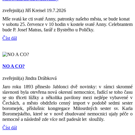
zveřejnil(a) Jiří Kreisel
19.7.2026
Mše svatá ke cti svaté Anny, patronky našeho města, se bude konat
v sobotu 25. července v 10 hodin v kostele svaté Anny. Celebrantem
bude P. Josef Matras, farář z Bystrého u Poličky.
Číst dál
NO A CO?
zveřejnil(a) Jindra Drábková
Jaro roku 1893 přineslo Jablonci dvě novinky: v rámci skromné
slavnosti byla otevřena nová okresní nemocnice, řadící se toho času
se sto třiceti lůžky a několika pavilony mezi nejlépe vybavené v
Čechách, a město obdrželo cenný import v podobě sedmi sester
boromejek, příslušnic kongregace Milosrdných sester sv. Karla
Boromejského, které se v nově zbudované nemocnici ujaly péče o
nemocné a následně zde více než padesát let sloužily.
Číst dál