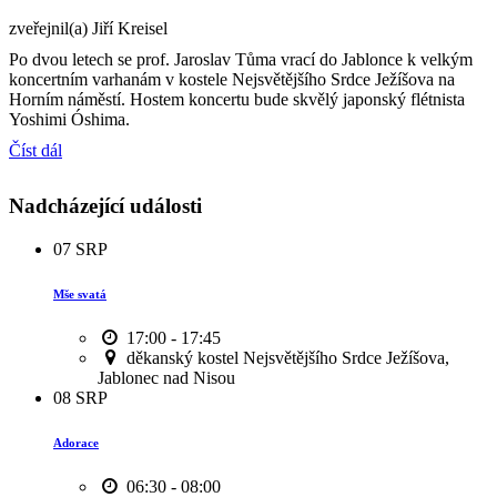
zveřejnil(a) Jiří Kreisel
Po dvou letech se prof. Jaroslav Tůma vrací do Jablonce k velkým
koncertním varhanám v kostele Nejsvětějšího Srdce Ježíšova na
Horním náměstí. Hostem koncertu bude skvělý japonský flétnista
Yoshimi Óshima.
Číst dál
Nadcházející události
07
SRP
Mše svatá
17:00 - 17:45
děkanský kostel Nejsvětějšího Srdce Ježíšova,
Jablonec nad Nisou
08
SRP
Adorace
06:30 - 08:00