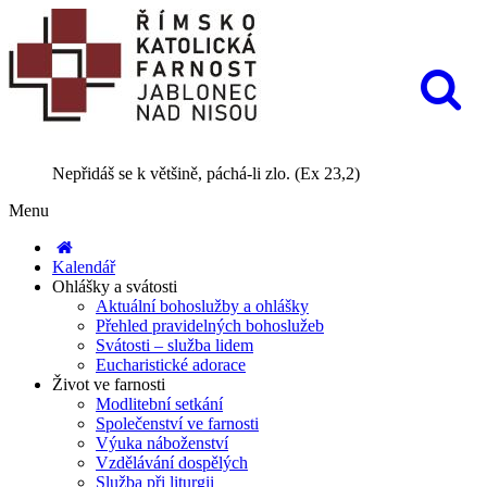
Nepřidáš se k většině, páchá-li zlo. (Ex 23,2)
Menu
Kalendář
Ohlášky a svátosti
Aktuální bohoslužby a ohlášky
Přehled pravidelných bohoslužeb
Svátosti – služba lidem
Eucharistické adorace
Život ve farnosti
Modlitební setkání
Společenství ve farnosti
Výuka náboženství
Vzdělávání dospělých
Služba při liturgii