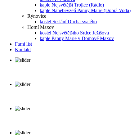
kaple Nejsvětější Trojice (Rádlo)
kaple Nanebevzetí Panny Marie (Dobrá Voda)
Rýnovice
kostel Seslání Ducha svatého
Horní Maxov
kostel Nejsvětějšího Srdce Ježíšova
kaple Panny Marie v Domově Maxov
Farní list
Kontakt