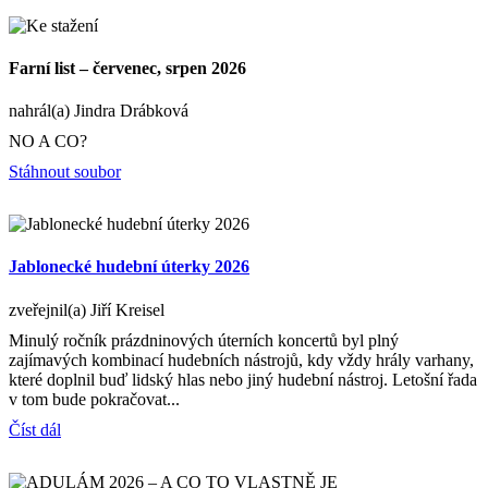
Farní list – červenec, srpen 2026
nahrál(a) Jindra Drábková
NO A CO?
Stáhnout soubor
Jablonecké hudební úterky 2026
zveřejnil(a) Jiří Kreisel
Minulý ročník prázdninových úterních koncertů byl plný
zajímavých kombinací hudebních nástrojů, kdy vždy hrály varhany,
které doplnil buď lidský hlas nebo jiný hudební nástroj. Letošní řada
v tom bude pokračovat...
Číst dál