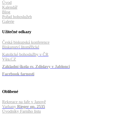
Úvod
Kalendář
Blog
Pořad bohoslužeb
Galerie
Užitečné odkazy
Česká biskupská konference
Biskupství litoměřické
Katolické bohoslužby v ČR
Víra.CZ
Základní škola sv. Zdislavy v Jablonci
Facebook farnosti
Oblíbené
Rekreace na faře v Janově
Varhany
Rieger op. 2535
Úvodníky Farního listu