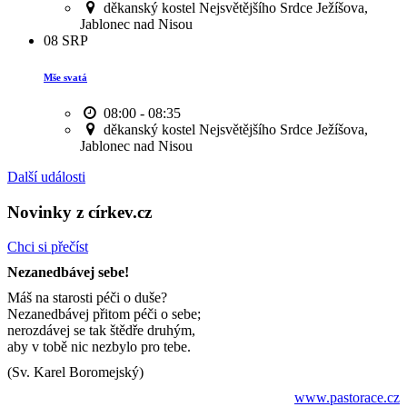
děkanský kostel Nejsvětějšího Srdce Ježíšova,
Jablonec nad Nisou
08
SRP
Mše svatá
08:00 - 08:35
děkanský kostel Nejsvětějšího Srdce Ježíšova,
Jablonec nad Nisou
Další události
Novinky z církev.cz
Chci si přečíst
Nezanedbávej sebe!
Máš na starosti péči o duše?
Nezanedbávej přitom péči o sebe;
nerozdávej se tak štědře druhým,
aby v tobě nic nezbylo pro tebe.
(Sv. Karel Boromejský)
www.pastorace.cz