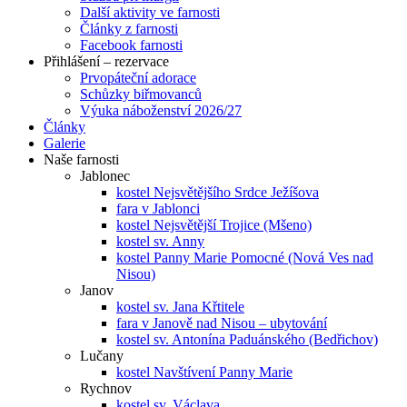
Další aktivity ve farnosti
Články z farnosti
Facebook farnosti
Přihlášení – rezervace
Prvopáteční adorace
Schůzky biřmovanců
Výuka náboženství 2026/27
Články
Galerie
Naše farnosti
Jablonec
kostel Nejsvětějšího Srdce Ježíšova
fara v Jablonci
kostel Nejsvětější Trojice (Mšeno)
kostel sv. Anny
kostel Panny Marie Pomocné (Nová Ves nad
Nisou)
Janov
kostel sv. Jana Křtitele
fara v Janově nad Nisou – ubytování
kostel sv. Antonína Paduánského (Bedřichov)
Lučany
kostel Navštívení Panny Marie
Rychnov
kostel sv. Václava