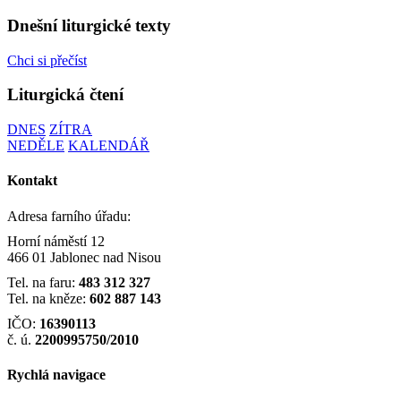
Dnešní liturgické texty
Chci si přečíst
Liturgická čtení
DNES
ZÍTRA
NEDĚLE
KALENDÁŘ
Kontakt
Adresa farního úřadu:
Horní náměstí 12
466 01 Jablonec nad Nisou
Tel. na faru:
483 312 327
Tel. na kněze:
602 887 143
IČO:
16390113
č. ú.
2200995750/2010
Rychlá navigace