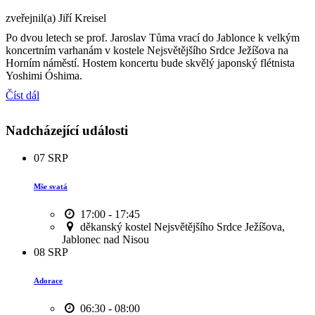
zveřejnil(a) Jiří Kreisel
Po dvou letech se prof. Jaroslav Tůma vrací do Jablonce k velkým
koncertním varhanám v kostele Nejsvětějšího Srdce Ježíšova na
Horním náměstí. Hostem koncertu bude skvělý japonský flétnista
Yoshimi Óshima.
Číst dál
Nadcházející události
07
SRP
Mše svatá
17:00 - 17:45
děkanský kostel Nejsvětějšího Srdce Ježíšova,
Jablonec nad Nisou
08
SRP
Adorace
06:30 - 08:00