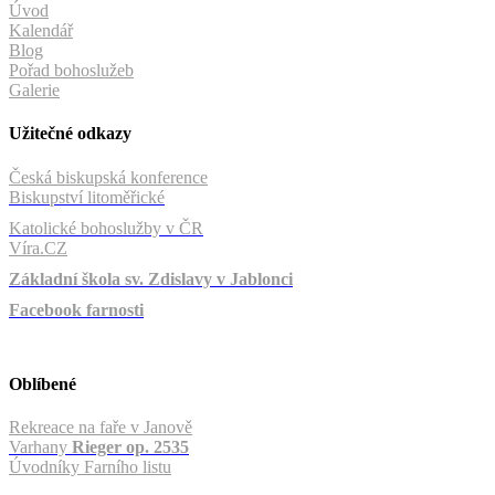
Úvod
Kalendář
Blog
Pořad bohoslužeb
Galerie
Užitečné odkazy
Česká biskupská konference
Biskupství litoměřické
Katolické bohoslužby v ČR
Víra.CZ
Základní škola sv. Zdislavy v Jablonci
Facebook farnosti
Oblíbené
Rekreace na faře v Janově
Varhany
Rieger op. 2535
Úvodníky Farního listu