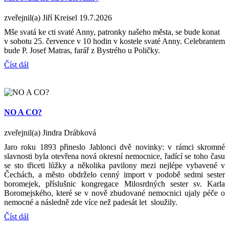
zveřejnil(a) Jiří Kreisel
19.7.2026
Mše svatá ke cti svaté Anny, patronky našeho města, se bude konat
v sobotu 25. července v 10 hodin v kostele svaté Anny. Celebrantem
bude P. Josef Matras, farář z Bystrého u Poličky.
Číst dál
NO A CO?
zveřejnil(a) Jindra Drábková
Jaro roku 1893 přineslo Jablonci dvě novinky: v rámci skromné
slavnosti byla otevřena nová okresní nemocnice, řadící se toho času
se sto třiceti lůžky a několika pavilony mezi nejlépe vybavené v
Čechách, a město obdrželo cenný import v podobě sedmi sester
boromejek, příslušnic kongregace Milosrdných sester sv. Karla
Boromejského, které se v nově zbudované nemocnici ujaly péče o
nemocné a následně zde více než padesát let sloužily.
Číst dál