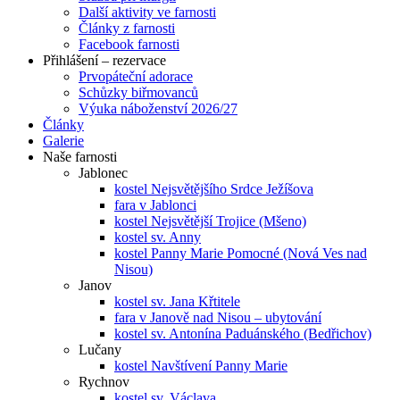
Další aktivity ve farnosti
Články z farnosti
Facebook farnosti
Přihlášení – rezervace
Prvopáteční adorace
Schůzky biřmovanců
Výuka náboženství 2026/27
Články
Galerie
Naše farnosti
Jablonec
kostel Nejsvětějšího Srdce Ježíšova
fara v Jablonci
kostel Nejsvětější Trojice (Mšeno)
kostel sv. Anny
kostel Panny Marie Pomocné (Nová Ves nad
Nisou)
Janov
kostel sv. Jana Křtitele
fara v Janově nad Nisou – ubytování
kostel sv. Antonína Paduánského (Bedřichov)
Lučany
kostel Navštívení Panny Marie
Rychnov
kostel sv. Václava