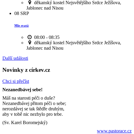
děkanský kostel Nejsvětějšího Srdce Ježíšova,
Jablonec nad Nisou
08
SRP
Mše svatá
08:00 - 08:35
děkanský kostel Nejsvětějšího Srdce Ježíšova,
Jablonec nad Nisou
Další události
Novinky z církev.cz
Chci si přečíst
Nezanedbávej sebe!
Máš na starosti péči o duše?
Nezanedbávej přitom péči o sebe;
nerozdávej se tak štědře druhým,
aby v tobě nic nezbylo pro tebe.
(Sv. Karel Boromejský)
www.pastorace.cz