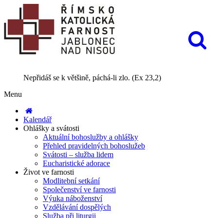
Nepřidáš se k většině, páchá-li zlo. (Ex 23,2)
Menu
Kalendář
Ohlášky a svátosti
Aktuální bohoslužby a ohlášky
Přehled pravidelných bohoslužeb
Svátosti – služba lidem
Eucharistické adorace
Život ve farnosti
Modlitební setkání
Společenství ve farnosti
Výuka náboženství
Vzdělávání dospělých
Služba při liturgii