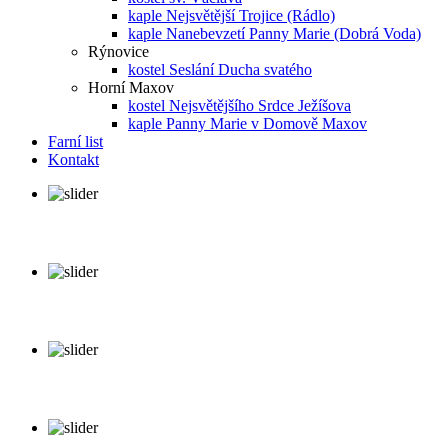
kaple Nejsvětější Trojice (Rádlo)
kaple Nanebevzetí Panny Marie (Dobrá Voda)
Rýnovice
kostel Seslání Ducha svatého
Horní Maxov
kostel Nejsvětějšího Srdce Ježíšova
kaple Panny Marie v Domově Maxov
Farní list
Kontakt