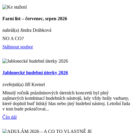
Farní list – červenec, srpen 2026
nahrál(a) Jindra Drábková
NO A CO?
Stáhnout soubor
Jablonecké hudební úterky 2026
zveřejnil(a) Jiří Kreisel
Minulý ročník prázdninových úterních koncertů byl plný
zajímavých kombinací hudebních nástrojů, kdy vždy hrály varhany,
které doplnil buď lidský hlas nebo jiný hudební nástroj. Letošní řada
v tom bude pokračovat...
Číst dál