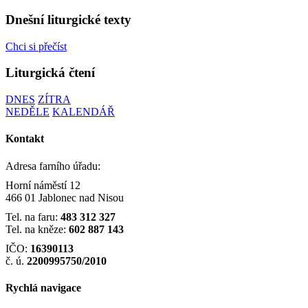
Dnešní liturgické texty
Chci si přečíst
Liturgická čtení
DNES
ZÍTRA
NEDĚLE
KALENDÁŘ
Kontakt
Adresa farního úřadu:
Horní náměstí 12
466 01 Jablonec nad Nisou
Tel. na faru:
483 312 327
Tel. na kněze:
602 887 143
IČO:
16390113
č. ú.
2200995750/2010
Rychlá navigace