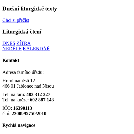
Dnešní liturgické texty
Chci si přečíst
Liturgická čtení
DNES
ZÍTRA
NEDĚLE
KALENDÁŘ
Kontakt
Adresa farního úřadu:
Horní náměstí 12
466 01 Jablonec nad Nisou
Tel. na faru:
483 312 327
Tel. na kněze:
602 887 143
IČO:
16390113
č. ú.
2200995750/2010
Rychlá navigace