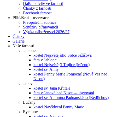
Další aktivity ve farnosti
Články z farnosti
Facebook farnosti
Přihlášení – rezervace
Prvopáteční adorace
Schůzky biřmovanců
Výuka náboženství 2026/27
Články
Galerie
Naše farnosti
Jablonec
kostel Nejsvětějšího Srdce Ježíšova
fara v Jablonci
kostel Nejsvětější Trojice (Mšeno)
kostel sv. Anny
kostel Panny Marie Pomocné (Nová Ves nad
Nisou)
Janov
kostel sv. Jana Křtitele
fara v Janově nad Nisou – ubytování
kostel sv. Antonína Paduánského (Bedřichov)
Lučany
kostel Navštívení Panny Marie
Rychnov
kostel sv. Václava