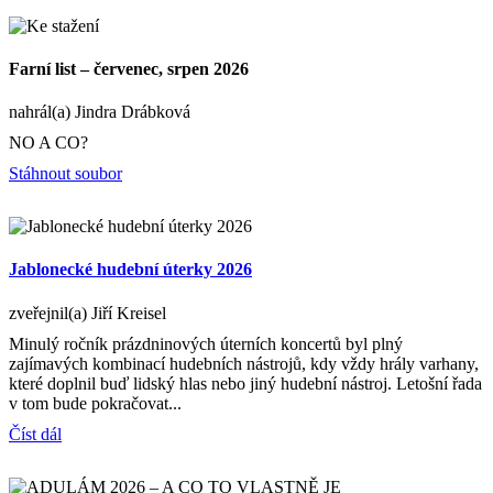
Farní list – červenec, srpen 2026
nahrál(a) Jindra Drábková
NO A CO?
Stáhnout soubor
Jablonecké hudební úterky 2026
zveřejnil(a) Jiří Kreisel
Minulý ročník prázdninových úterních koncertů byl plný
zajímavých kombinací hudebních nástrojů, kdy vždy hrály varhany,
které doplnil buď lidský hlas nebo jiný hudební nástroj. Letošní řada
v tom bude pokračovat...
Číst dál