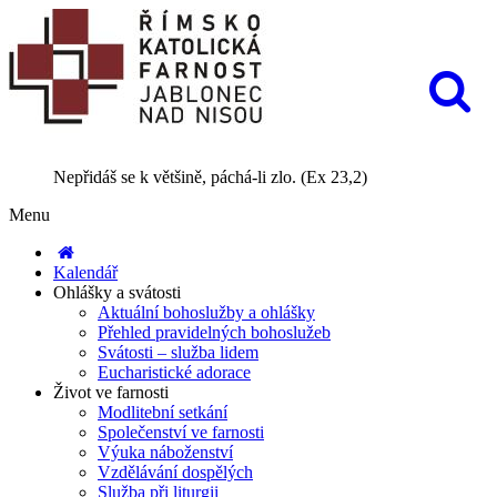
Nepřidáš se k většině, páchá-li zlo. (Ex 23,2)
Menu
Kalendář
Ohlášky a svátosti
Aktuální bohoslužby a ohlášky
Přehled pravidelných bohoslužeb
Svátosti – služba lidem
Eucharistické adorace
Život ve farnosti
Modlitební setkání
Společenství ve farnosti
Výuka náboženství
Vzdělávání dospělých
Služba při liturgii