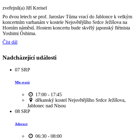
zveřejnil(a) Jiří Kreisel
Po dvou letech se prof. Jaroslav Tůma vrací do Jablonce k velkým
koncertním varhanám v kostele Nejsvětějšího Srdce Ježíšova na
Horním náměstí. Hostem koncertu bude skvělý japonský flétnista
Yoshimi Óshima.
Číst dál
Nadcházející události
07
SRP
Mše svatá
17:00 - 17:45
děkanský kostel Nejsvětějšího Srdce Ježíšova,
Jablonec nad Nisou
08
SRP
Adorace
06:30 - 08:00