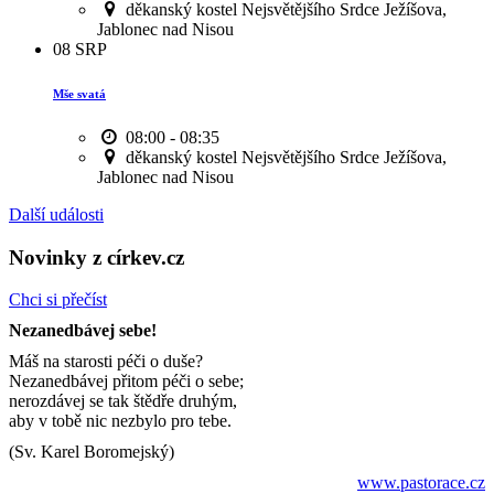
děkanský kostel Nejsvětějšího Srdce Ježíšova,
Jablonec nad Nisou
08
SRP
Mše svatá
08:00 - 08:35
děkanský kostel Nejsvětějšího Srdce Ježíšova,
Jablonec nad Nisou
Další události
Novinky z církev.cz
Chci si přečíst
Nezanedbávej sebe!
Máš na starosti péči o duše?
Nezanedbávej přitom péči o sebe;
nerozdávej se tak štědře druhým,
aby v tobě nic nezbylo pro tebe.
(Sv. Karel Boromejský)
www.pastorace.cz