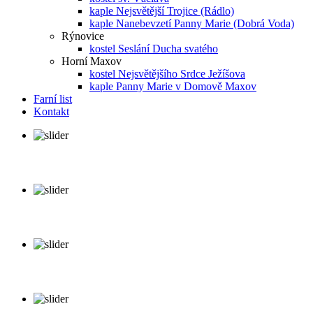
kaple Nejsvětější Trojice (Rádlo)
kaple Nanebevzetí Panny Marie (Dobrá Voda)
Rýnovice
kostel Seslání Ducha svatého
Horní Maxov
kostel Nejsvětějšího Srdce Ježíšova
kaple Panny Marie v Domově Maxov
Farní list
Kontakt