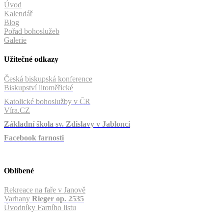
Úvod
Kalendář
Blog
Pořad bohoslužeb
Galerie
Užitečné odkazy
Česká biskupská konference
Biskupství litoměřické
Katolické bohoslužby v ČR
Víra.CZ
Základní škola sv. Zdislavy v Jablonci
Facebook farnosti
Oblíbené
Rekreace na faře v Janově
Varhany
Rieger op. 2535
Úvodníky Farního listu