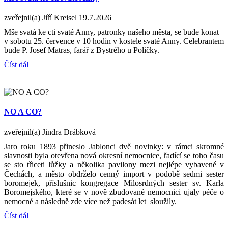
zveřejnil(a) Jiří Kreisel
19.7.2026
Mše svatá ke cti svaté Anny, patronky našeho města, se bude konat
v sobotu 25. července v 10 hodin v kostele svaté Anny. Celebrantem
bude P. Josef Matras, farář z Bystrého u Poličky.
Číst dál
NO A CO?
zveřejnil(a) Jindra Drábková
Jaro roku 1893 přineslo Jablonci dvě novinky: v rámci skromné
slavnosti byla otevřena nová okresní nemocnice, řadící se toho času
se sto třiceti lůžky a několika pavilony mezi nejlépe vybavené v
Čechách, a město obdrželo cenný import v podobě sedmi sester
boromejek, příslušnic kongregace Milosrdných sester sv. Karla
Boromejského, které se v nově zbudované nemocnici ujaly péče o
nemocné a následně zde více než padesát let sloužily.
Číst dál